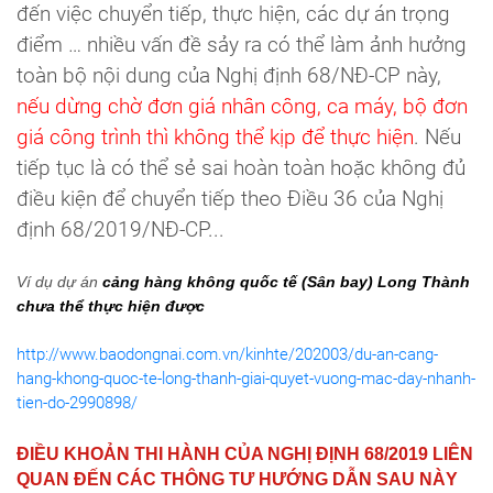
đến việc chuyển tiếp, thực hiện, các dự án trọng
điểm … nhiều vấn đề sảy ra có thể làm ảnh hưởng
toàn bộ nội dung của Nghị định 68/NĐ-CP này,
nếu dừng chờ đơn giá nhân công, ca máy, bộ đơn
giá công trình thì không thể kịp để thực hiện
. Nếu
tiếp tục là có thể sẻ sai hoàn toàn hoặc không đủ
điều kiện để chuyển tiếp theo Điều 36 của Nghị
định 68/2019/NĐ-CP...
Ví dụ dự án
cảng hàng không quốc tế (Sân bay) Long Thành
chưa thể thực hiện được
http://www.baodongnai.com.vn/kinhte/202003/du-an-cang-
hang-khong-quoc-te-long-thanh-giai-quyet-vuong-mac-day-nhanh-
tien-do-2990898/
ĐIỀU KHOẢN THI HÀNH CỦA NGHỊ ĐỊNH 68/2019 LIÊN
QUAN ĐẾN CÁC THÔNG TƯ HƯỚNG DẪN SAU NÀY