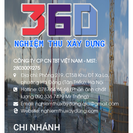
CÔNG TY CP CN TBT VIỆT NAM - MST:
2803009275
Địa chỉ: Phòng 219, CT5B Khu ĐT Xa La,
phường Hà Đông (Tân Triều), Hà Nội
Hotline: 0787 64 65 68 (Phản ánh chất
lượng 090 336 7479 Mr Thắng)
Email: nghiemthuxaydung.qlcl@gmail.com
Website: nghiemthuxaydung.com
CHI NHÁNH