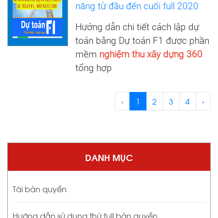
năng từ đầu đến cuối full 2020
Hướng dẫn chi tiết cách lập dự
toán bằng Dự toán F1 được phần
mềm
nghiệm thu xây dựng 360
tổng hợp
‹
1
2
3
4
›
DANH MỤC
Tái bản quyền
Hướng dẫn sử dụng thử full bản quyền