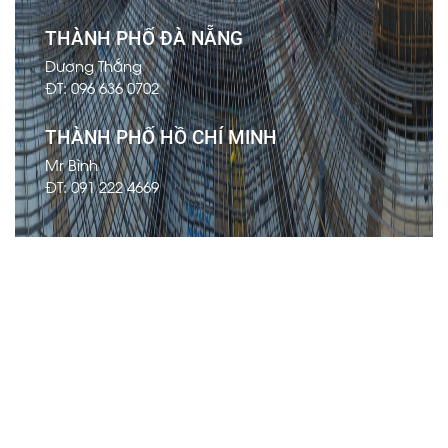
THÀNH PHỐ ĐÀ NẴNG
Dương Thắng
ĐT: 096 636 0702
THÀNH PHỐ HỒ CHÍ MINH
Mr Bình
ĐT: 091 222 4669