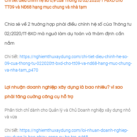
Chi tiết điều chỉnh hệ số 0,9 của Thông tư 02/2020/TT-BXD cho
TT09 và NĐ68 hạng mục chung và nhà tạm
Chia sẻ về 2 trường hợp phải điều chỉnh hệ số của Thông tư
02/2020/TT-BXD mà ngườ làm dự toán và thảm định cần
nắm
Chi tiết:
https://nghiemthuxaydung.com/chi-tiet-dieu-chinh-he-so-
09-cua-thong-tu-022020tt-bxd-cho-tt09-va-nd68-hang-muc-chung-
va-nha-tam_p470
Lợi nhuận doanh nghiệp xây dựng là bao nhiêu? vì sao
phải tăng cường công cụ hỗ trợ
Phân tích chỉ dành cho Quản lý và Chủ Doanh nghiệp xây dựng nhỏ
và vừa
Chi tiết:
https://nghiemthuxaydung.com/loi-nhuan-doanh-nghiep-
xay-dung-la-bao-nhieu-cong-cu-ho-tro_p468