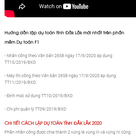
Hướng dẫn lập dự toán tỉnh Đắk Lắk mới nhất trên phần
mềm Dự toán F1
- Nhân công theo Văn bản 2658 ngày 17/9/2020 áp dụng
TT15/2019/BXD
- Máy thi công theo Văn bản 2658 ngày 17/9/2020 áp dụng
TT11/2019/BXD
- Định mức sử dụng TT10/2019/BXD
- Chi phí quản lý TT09/2019/BXD
CHI TIẾT CÁCH LẬP DỰ TOÁN TỈNH ĐẮK LẮK 2020
Phần nhần công được chia thành 2 vùng là vùng III và vùng IV cũng