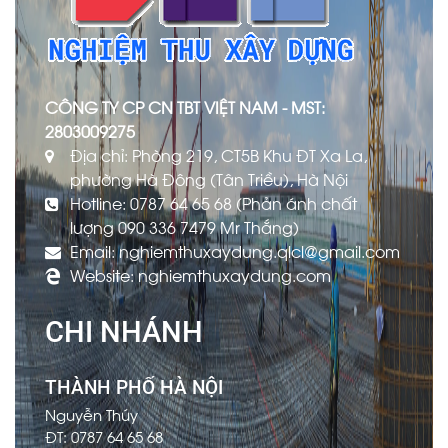
CÔNG TY CP CN TBT VIỆT NAM - MST:
2803009275
Địa chỉ: Phòng 219, CT5B Khu ĐT Xa La,
phường Hà Đông (Tân Triều), Hà Nội
Hotline: 0787 64 65 68 (Phản ánh chất
lượng 090 336 7479 Mr Thắng)
Email: nghiemthuxaydung.qlcl@gmail.com
Website: nghiemthuxaydung.com
CHI NHÁNH
THÀNH PHỐ HÀ NỘI
Nguyễn Thúy
ĐT: 0787 64 65 68