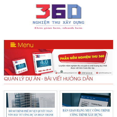
Menu
QUẢN LÝ DỰ ÁN - BÀI VIẾT HƯỚNG DẪN