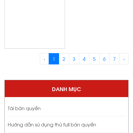
‹
1
2
3
4
5
6
7
›
DANH MỤC
Tái bản quyền
Hướng dẫn sử dụng thử full bản quyền