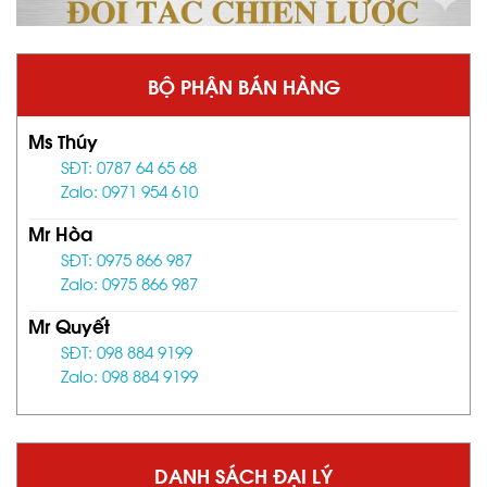
BỘ PHẬN BÁN HÀNG
Ms Thúy
SĐT: 0787 64 65 68
Zalo: 0971 954 610
Mr Hòa
SĐT: 0975 866 987
Zalo: 0975 866 987
Mr Quyết
SĐT: 098 884 9199
Zalo: 098 884 9199
DANH SÁCH ĐẠI LÝ