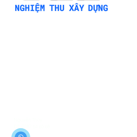
CÔNG TY CP CN TBT VIỆT NAM - MST:
2803009275
Địa chỉ: Phòng 219, CT5B Khu ĐT Xa La,
phường Hà Đông (Tân Triều), Hà Nội
Hotline: 0787 64 65 68 (Phản ánh chất
lượng 090 336 7479 Mr Thắng)
Email: nghiemthuxaydung.qlcl@gmail.com
Website: nghiemthuxaydung.com
CHI NHÁNH
THÀNH PHỐ HÀ NỘI
Nguyễn Thúy
ĐT: 0787 64 65 68