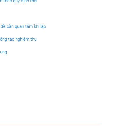
h theo quy định mới
đề cần quan tâm khi lập
công tác nghiệm thu
dung