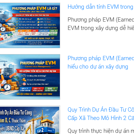
Hướng dẫn tính EVM trong 
Phương pháp EVM (Earned 
EVM trong xây dựng dễ hi
Phương pháp EVM (Earned
hiểu cho dự án xây dựng
Quy Trình Dự Án Đầu Tư 
Cấp Xã Theo Mô Hình 2 Cấp
Quy trình thực hiện dự án 