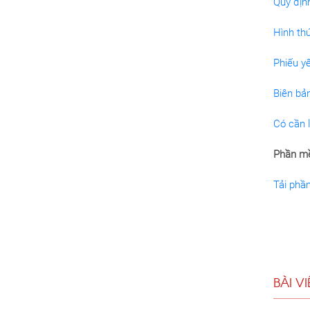
Quy địn
Hình thứ
Phiếu y
Biên bả
Có cần l
Phần mề
Tải phầ
BÀI V