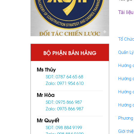
Tài liệ
Tổ Chức
BỘ PHẬN BÁN HÀNG
Quản Lý
Hướng d
Ms Thúy
SĐT: 0787 64 65 68
Hướng d
Zalo: 0971 954 610
Hướng d
Mr Hòa
SĐT: 0975 866 987
Hướng d
Zalo: 0975 866 987
Phương 
Mr Quyết
SĐT: 098 884 9199
Giới thi
Zalo: 098 884 9199