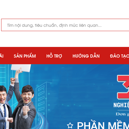
ÃI
SẢN PHẨM
HỖ TRỢ
HƯỚNG DẪN
ĐÀO TẠ