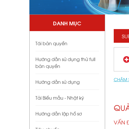
DANH MỤC
SU
Tái bản quyền
Hướng dẫn sử dụng thử full
bản quyền
CHĂM 
Hướng dẫn sử dụng
Tải Biểu mẫu - Nhật ký
QUẢ
Hướng dẫn lập hồ sơ
VẤN Đ