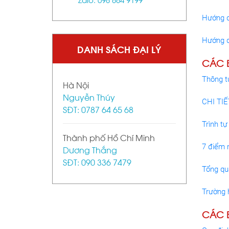
Hướng d
Hướng d
DANH SÁCH ĐẠI LÝ
CÁC B
Thông t
Hà Nội
Nguyễn Thúy
CHI TI
SĐT: 0787 64 65 68
Trình t
Thành phố Hồ Chí Minh
7 điểm 
Dương Thắng
SĐT: 090 336 7479
Tổng qu
Trường 
CÁC B