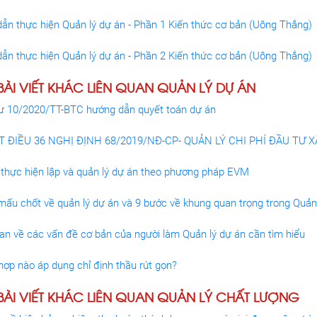
ẫn thực hiện Quản lý dự án - Phần 1 Kiến thức cơ bản (Uông Thắng)
ẫn thực hiện Quản lý dự án - Phần 2 Kiến thức cơ bản (Uông Thắng)
ÀI VIẾT KHÁC LIÊN QUAN QUẢN LÝ DỰ ÁN
ư 10/2020/TT-BTC hướng dẫn quyết toán dự án
ẾT ĐIỀU 36 NGHỊ ĐỊNH 68/2019/NĐ-CP- QUẢN LÝ CHI PHÍ ĐẦU TƯ 
ự thực hiện lập và quản lý dự án theo phương pháp EVM
mấu chốt về quản lý dự án và 9 bước về khung quan trọng trong Quản
an về các vấn đề cơ bản của người làm Quản lý dự án cần tìm hiểu
hợp nào áp dụng chỉ định thầu rút gọn?
ÀI VIẾT KHÁC LIÊN QUAN QUẢN LÝ CHẤT LƯỢNG