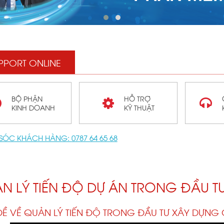
PPORT ONLINE
BỘ PHẬN
HỖ TRỢ
KINH DOANH
KỸ THUẬT
SÓC KHÁCH HÀNG:
0787 64 65 68
N LÝ TIẾN ĐỘ DỰ ÁN TRONG ĐẦU T
Ề VỀ QUẢN LÝ TIẾN ĐỘ TRONG ĐẦU TƯ XÂY DỰNG