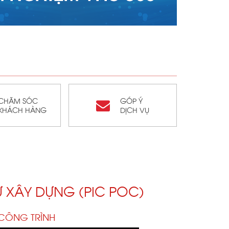
CHĂM SÓC
GÓP Ý
KHÁCH HÀNG
DỊCH VỤ
Ư XÂY DỰNG (PIC POC)
 CÔNG TRÌNH