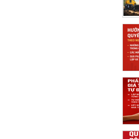
công trình theo Nghị định 99 2021 NĐCP
uyết toán theo NĐ 99/2021, kèm biểu mẫu,
 pháp Nghiệm thu 360 giúp tự động hóa quy
á trị khối lượng Tự động và chính xác
ây dựng: lấy dữ liệu nghiệm thu, tính giá trị,
, rút ngắn thời gian và tăng minh bạch.
ông trình Chuẩn hóa hồ sơ thanh toán