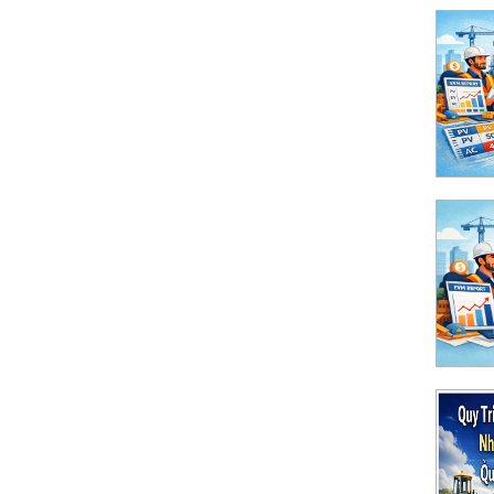
ong dự án xây dựng bằng Excel dễ hiểu nhất
ed Value Management) là gì? Cách tính
 hiểu
ned Value Management) là gì? Hướng dẫn dễ
ng
Tư Công Nhóm B, C Thuộc Thẩm Quyền UBND
 Cấp Chi Tiết
 án mới theo mô hình 2 cấp