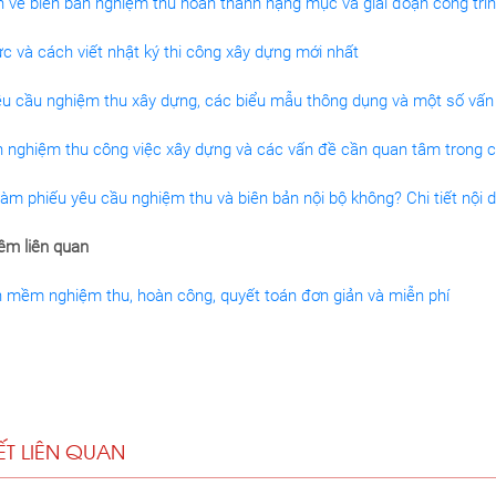
h về biên bản nghiệm thu hoàn thành hạng mục và giai đoạn công trìn
c và cách viết nhật ký thi công xây dựng mới nhất
êu cầu nghiệm thu xây dựng, các biểu mẫu thông dụng và một số vấn 
n nghiệm thu công việc xây dựng và các vấn đề cần quan tâm trong 
àm phiếu yêu cầu nghiệm thu và biên bản nội bộ không? Chi tiết nội 
m liên quan
n mềm nghiệm thu, hoàn công, quyết toán đơn giản và miễn phí
IẾT LIÊN QUAN