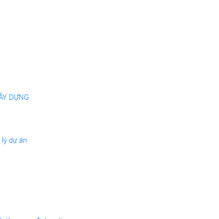
XÂY DỰNG
 lý dự án