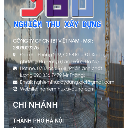
CÔNG TY CP CN TBT VIỆT NAM - MST:
2803009275
Địa chỉ: Phòng 219, CT5B Khu ĐT Xa La,
phường Hà Đông (Tân Triều), Hà Nội
Hotline: 0787 64 65 68 (Phản ánh chất
lượng 090 336 7479 Mr Thắng)
Email: nghiemthuxaydung.qlcl@gmail.com
Website: nghiemthuxaydung.com
CHI NHÁNH
THÀNH PHỐ HÀ NỘI