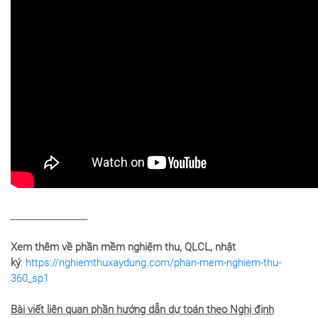
__________________
Xem thêm về phần mềm nghiệm thu, QLCL, nhật
ký
:
https://nghiemthuxaydung.com/phan-mem-nghiem-thu-
360_sp1
Bài viết liên quan phần hướng dẫn dự toán theo Nghị định