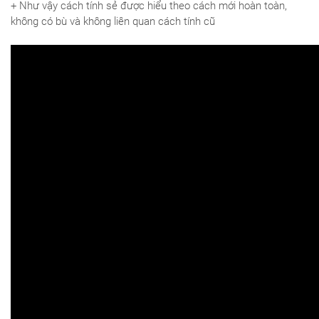
+ Như vậy cách tính sẻ được hiểu theo cách mới hoàn toàn,
không có bù và không liên quan cách tính cũ