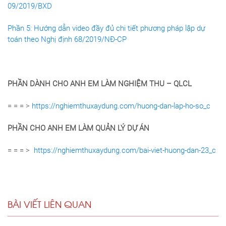
09/2019/BXD
Phần 5: Hướng dẫn video đầy đủ chi tiết phương pháp lập dự
toán theo Nghị định 68/2019/NĐ-CP
PHẦN DÀNH CHO ANH EM LÀM NGHIỆM THU – QLCL
= = = >
https://nghiemthuxaydung.com/huong-dan-lap-ho-so_c
PHẦN CHO ANH EM LÀM QUẢN LÝ DỰ ÁN
= = = >
https://nghiemthuxaydung.com/bai-viet-huong-dan-23_c
BÀI VIẾT LIÊN QUAN