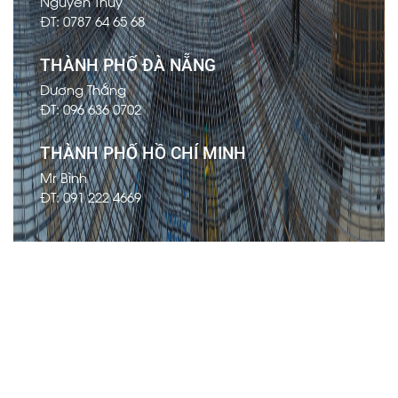
Nguyễn Thúy
ĐT: 0787 64 65 68
THÀNH PHỐ ĐÀ NẴNG
Dương Thắng
ĐT: 096 636 0702
THÀNH PHỐ HỒ CHÍ MINH
Mr Bình
ĐT: 091 222 4669