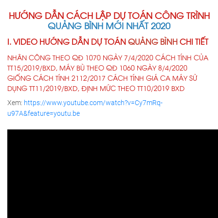
HƯỚNG DẪN CÁCH LẬP DỰ TOÁN CÔNG TRÌNH
QUẢNG BÌNH MỚI NHẤT 2020
I. VIDEO HƯỚNG DẪN DỰ TOÁN
QUẢNG BÌNH
CHI TIẾT
NHÂN CÔNG THEO QĐ 1070 NGÀY 7/4/2020 CÁCH TÍNH CỦA
TT15/2019/BXD, MÁY BÙ THEO QĐ 1060 NGÀY 8/4/2020
GIỐNG CÁCH TÍNH 2112/2017 CÁCH TÍNH GIÁ CA MÁY SỬ
DỤNG TT11/2019/BXD, ĐỊNH MỨC THEO TT10/2019 BXD
Xem:
https://www.youtube.com/watch?v=Cy7mRq-
u97A&feature=youtu.be