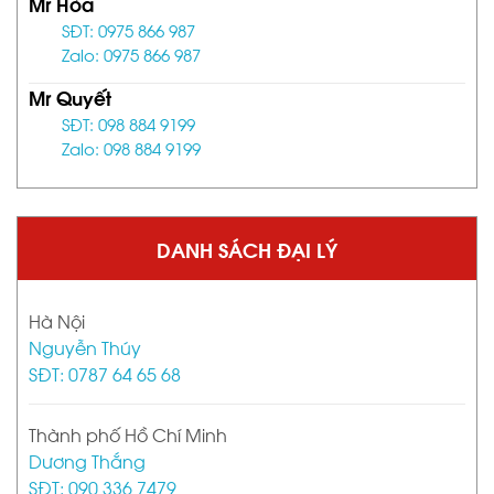
Mr Hòa
SĐT: 0975 866 987
Zalo: 0975 866 987
Mr Quyết
SĐT: 098 884 9199
Zalo: 098 884 9199
DANH SÁCH ĐẠI LÝ
Hà Nội
Nguyễn Thúy
SĐT: 0787 64 65 68
Thành phố Hồ Chí Minh
Dương Thắng
SĐT: 090 336 7479