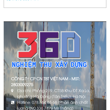
CÔNG TY CP CN TBT VIỆT NAM - MST:
2803009275
Địa chỉ: Phòng 219, CT5B Khu ĐT Xa La,
phường Hà Đông (Tân Triều), Hà Nội
Hotline: 0787 64 65 68 (Phản ánh chất
lượng 090 336 7479 Mr Thắng)