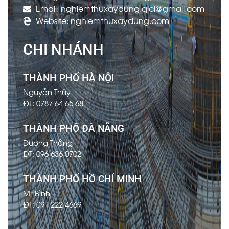
Email: nghiemthuxaydung.qlcl@gmail.com
Website: nghiemthuxaydung.com
CHI NHÁNH
THÀNH PHỐ HÀ NỘI
Nguyễn Thúy
ĐT: 0787 64 65 68
THÀNH PHỐ ĐÀ NẴNG
Dương Thắng
ĐT: 096 636 0702
THÀNH PHỐ HỒ CHÍ MINH
Mr Bình
ĐT: 091 222 4669