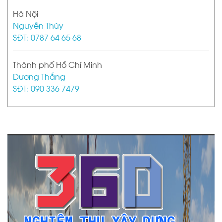
Hà Nội
Nguyễn Thúy
SĐT: 0787 64 65 68
Thành phố Hồ Chí Minh
Dương Thắng
SĐT: 090 336 7479