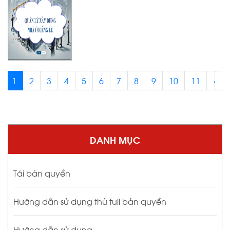
1
2
3
4
5
6
7
8
9
10
11
›
‹
DANH MỤC
Tái bản quyền
Hướng dẫn sử dụng thử full bản quyền
Hướng dẫn sử dụng