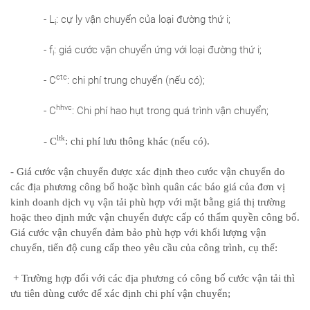
- L
: cự ly vận chuyển của loại đường thứ i;
i
- f
: giá cước vận chuyển ứng với loại đường thứ i;
i
ctc
- C
: chi phí trung chuyển (nếu có);
hhvc
- C
: Chi phí hao hụt trong quá trình vận chuyển;
ltk
-
C
: chi phí lưu thông khác (nếu có).
- Giá cước vận chuyển được xác định theo cước vận chuyển do
các địa phương công bố hoặc bình quân các báo giá của đơn vị
kinh doanh dịch vụ vận tải phù hợp với mặt bằng giá thị trường
hoặc theo định mức vận chuyển được cấp có thẩm quyền công bố.
Giá cước vận chuyển đảm bảo phù hợp với khối lượng vận
chuyển, tiến độ cung cấp theo yêu cầu của công trình, cụ thể:
+ Trường hợp đối với các địa phương có công bố cước vận tải thì
ưu tiên dùng cước để xác định chi phí vận chuyển;