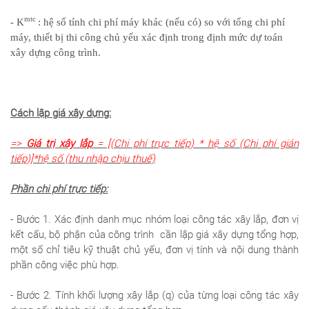
mtc
- K
: hệ số tính chi phí máy khác (nếu có) so với tổng chi phí
máy, thiết bị thi công chủ yếu xác định trong định mức dự toán
xây dựng công trình.
Cách lập giá xây dựng:
=>
Giá trị xây lắp
= [(Chi phí trực tiếp) * hệ số (Chi phí gián
tiếp)]*hệ số (thu nhập chịu thuế)
Phần chi phí trực tiếp:
- Bước 1. Xác định danh mục nhóm loại công tác xây lắp, đơn vị
kết cấu, bộ phận của công trình cần lập giá xây dựng tổng hợp,
một số chỉ tiêu kỹ thuật chủ yếu, đơn vị tính và nội dung thành
phần công việc phù hợp.
- Bước 2. Tính khối lượng xây lắp (q) của từng loại công tác xây