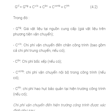
vl
ng
v/c
bx
vcnb
hh
G
= G
+ C
+ C
+ C
+ C
(4.2)
Trong đó :
ng
- G
: Giá vật liệu tại nguồn cung cấp (giá vật liệu trên
phương tiện vận chuyển);
v/c
- C
: Chi phí vận chuyển đến chân công trình (bao gồm
cả chi phí trung chuyển, nếu có);
bx
- C
: Chi phí bốc xếp (nếu có);
vcnb
- C
: chi phí vận chuyển nội bộ trong công trình (nếu
có);
hh
- C
: chi phí hao hụt bảo quản tại hiện trường công trình
(nếu có);
Chi phí vận chuyển đến hiện trường công trình được xác
định như sau: