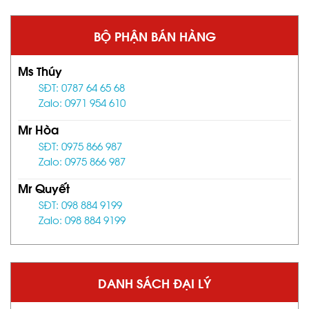
BỘ PHẬN BÁN HÀNG
Ms Thúy
SĐT: 0787 64 65 68
Zalo: 0971 954 610
Mr Hòa
SĐT: 0975 866 987
Zalo: 0975 866 987
Mr Quyết
SĐT: 098 884 9199
Zalo: 098 884 9199
DANH SÁCH ĐẠI LÝ