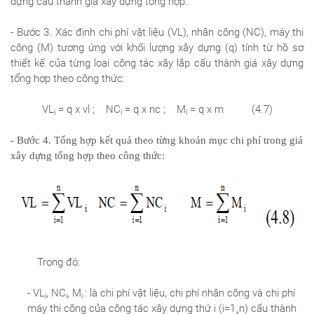
dựng cấu thành giá xây dựng tổng hợp.
- Bước 3. Xác định chi phí vật liệu (VL), nhân công (NC), máy thi
công (M) tương ứng với khối lượng xây dựng (q) tính từ hồ sơ
thiết kế của từng loại công tác xây lắp cấu thành giá xây dựng
tổng hợp theo công thức:
VL
= q x vl ; NC
= q x nc ; M
= q x m (4.7)
i
i
i
- Bước 4. Tổng hợp kết quả theo từng khoản mục chi phí trong giá
xây dựng tổng hợp theo công thức:
Trong đó:
- VL
, NC
, M
: là chi phí vật liệu, chi phí nhân công và chi phí
i
i
i
máy thi công của công tác xây dựng thứ i (i=1
n) cấu thành
¸