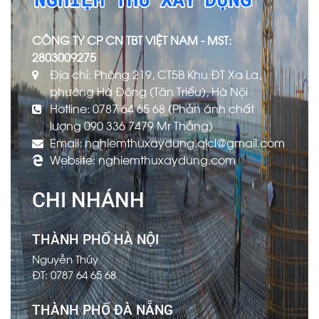
CÔNG TY CP CN TBT VIỆT NAM - MST:
2803009275
Địa chỉ: Phòng 219, CT5B Khu ĐT Xa La,
phường Hà Đông (Tân Triều), Hà Nội
Hotline: 0787 64 65 68 (Phản ánh chất
lượng 090 336 7479 Mr Thắng)
Email: nghiemthuxaydung.qlcl@gmail.com
Website: nghiemthuxaydung.com
CHI NHÁNH
THÀNH PHỐ HÀ NỘI
Nguyễn Thúy
ĐT: 0787 64 65 68
THÀNH PHỐ ĐÀ NẴNG