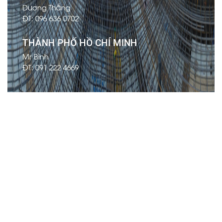
Dương Thắng
ĐT: 096 636 0702
THÀNH PHỐ HỒ CHÍ MINH
Mr Bình
ĐT: 091 222 4669