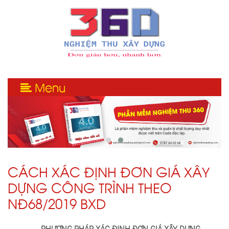
Menu
CÁCH XÁC ĐỊNH ĐƠN GIÁ XÂY
DỰNG CÔNG TRÌNH THEO
NĐ68/2019 BXD
PHƯƠNG PHÁP XÁC ĐỊNH ĐƠN GIÁ XÂY DỰNG