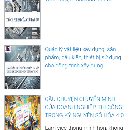
Quản lý vật liệu xây dựng, sản
phẩm, cấu kiện, thiết bị sử dụng
cho công trình xây dựng
CÂU CHUYỆN CHUYỂN MÌNH
CỦA DOANH NGHIỆP THI CÔNG
TRONG KỶ NGUYÊN SỐ HÓA 4.0
Làm việc thông minh hơn, không