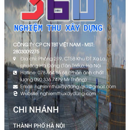
CÔNG TY CP CN TBT VIỆT NAM - MST:
2803009275
Địa chỉ: Phòng 219, CT5B Khu ĐT Xa La,
phường Hà Đông (Tân Triều), Hà Nội
Hotline: 0787 64 65 68 (Phản ánh chất
lượng 090 336 7479 Mr Thắng)
Email: nghiemthuxaydung.qlcl@gmail.com
Website: nghiemthuxaydung.com
CHI NHÁNH
THÀNH PHỐ HÀ NỘI