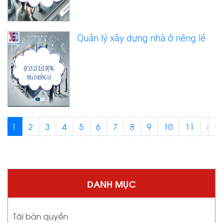
Quản lý xây dựng nhà ở riêng lẻ
1
2
3
4
5
6
7
8
9
10
11
›
‹
DANH MỤC
Tái bản quyền