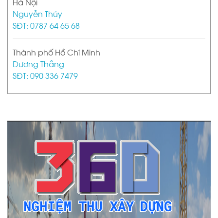
Hà Nội
Nguyễn Thúy
SĐT: 0787 64 65 68
Thành phố Hồ Chí Minh
Dương Thắng
SĐT: 090 336 7479