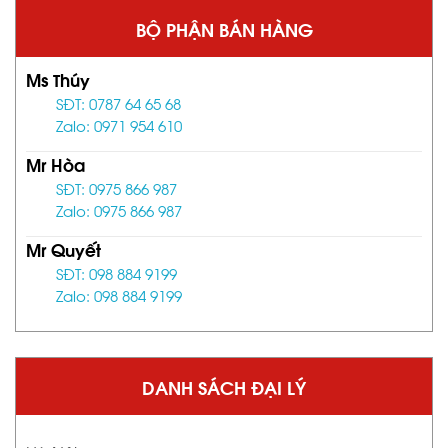
BỘ PHẬN BÁN HÀNG
Ms Thúy
SĐT: 0787 64 65 68
Zalo: 0971 954 610
Mr Hòa
SĐT: 0975 866 987
Zalo: 0975 866 987
Mr Quyết
SĐT: 098 884 9199
Zalo: 098 884 9199
DANH SÁCH ĐẠI LÝ