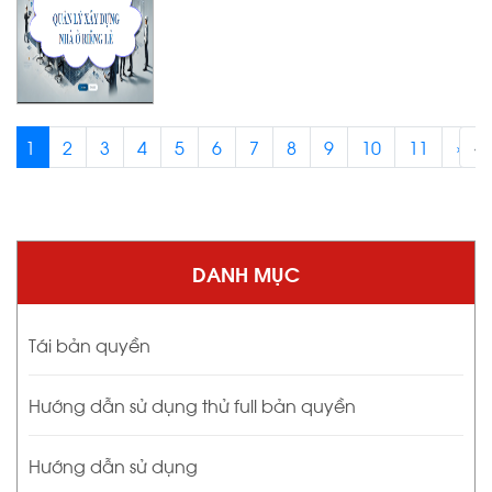
1
2
3
4
5
6
7
8
9
10
11
›
‹
DANH MỤC
Tái bản quyền
Hướng dẫn sử dụng thử full bản quyền
Hướng dẫn sử dụng