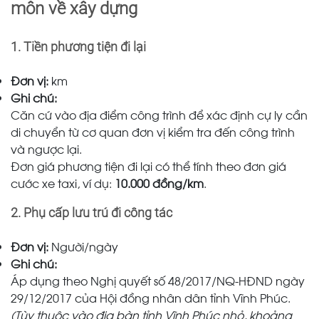
môn về xây dựng
1. Tiền phương tiện đi lại
Đơn vị:
km
Ghi chú:
Căn cứ vào địa điểm công trình để xác định cự ly cần
di chuyển từ cơ quan đơn vị kiểm tra đến công trình
và ngược lại.
Đơn giá phương tiện đi lại có thể tính theo đơn giá
cước xe taxi, ví dụ:
10.000 đồng/km
.
2. Phụ cấp lưu trú đi công tác
Đơn vị:
Người/ngày
Ghi chú:
Áp dụng theo Nghị quyết số 48/2017/NQ-HĐND ngày
29/12/2017 của Hội đồng nhân dân tỉnh Vĩnh Phúc.
(Tùy thuộc vào địa bàn tỉnh Vĩnh Phúc nhỏ, khoảng