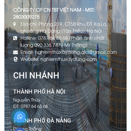
CÔNG TY CP CN TBT VIỆT NAM - MST:
2803009275
Địa chỉ: Phòng 219, CT5B Khu ĐT Xa La,
phường Hà Đông (Tân Triều), Hà Nội
Hotline: 0787 64 65 68 (Phản ánh chất
lượng 090 336 7479 Mr Thắng)
Email: nghiemthuxaydung.qlcl@gmail.com
Website: nghiemthuxaydung.com
CHI NHÁNH
THÀNH PHỐ HÀ NỘI
Nguyễn Thúy
ĐT: 0787 64 65 68
THÀNH PHỐ ĐÀ NẴNG
Dương Thắng