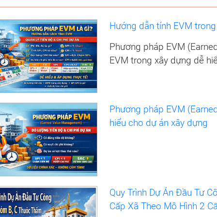
Hướng dẫn tính EVM trong 
Phương pháp EVM (Earned 
EVM trong xây dựng dễ hi
Phương pháp EVM (Earned
hiểu cho dự án xây dựng
Quy Trình Dự Án Đầu Tư 
Cấp Xã Theo Mô Hình 2 Cấp