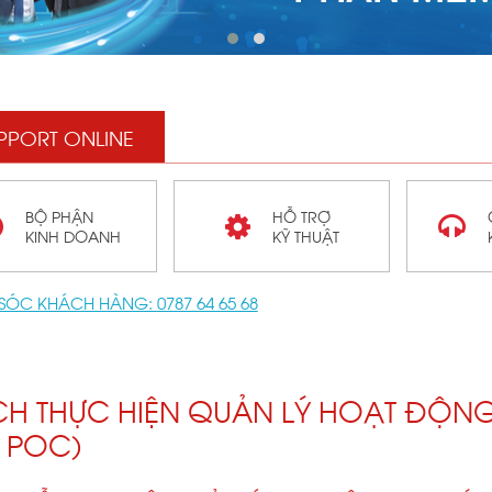
PPORT ONLINE
BỘ PHẬN
HỖ TRỢ
KINH DOANH
KỸ THUẬT
SÓC KHÁCH HÀNG:
0787 64 65 68
H THỰC HIỆN QUẢN LÝ HOẠT ĐỘN
C POC)