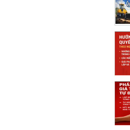
 án mới theo mô hình 2 cấp
công trình theo Nghị định 99 2021 NĐCP
uyết toán theo NĐ 99/2021, kèm biểu mẫu,
 pháp Nghiệm thu 360 giúp tự động hóa quy
á trị khối lượng Tự động và chính xác
ây dựng: lấy dữ liệu nghiệm thu, tính giá trị,
, rút ngắn thời gian và tăng minh bạch.