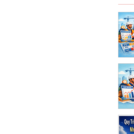
ong dự án xây dựng bằng Excel dễ hiểu nhất
ed Value Management) là gì? Cách tính
 hiểu
ned Value Management) là gì? Hướng dẫn dễ
ng
Tư Công Nhóm B, C Thuộc Thẩm Quyền UBND
 Cấp Chi Tiết