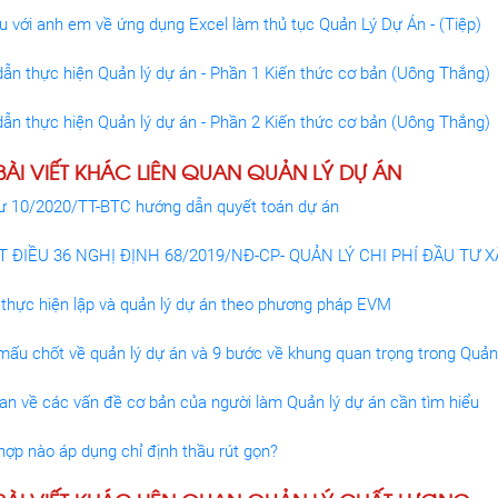
ệu với anh em về ứng dụng Excel làm thủ tục Quản Lý Dự Án - (Tiệp)
ẫn thực hiện Quản lý dự án - Phần 1 Kiến thức cơ bản (Uông Thắng)
ẫn thực hiện Quản lý dự án - Phần 2 Kiến thức cơ bản (Uông Thắng)
ÀI VIẾT KHÁC LIÊN QUAN QUẢN LÝ DỰ ÁN
ư 10/2020/TT-BTC hướng dẫn quyết toán dự án
ẾT ĐIỀU 36 NGHỊ ĐỊNH 68/2019/NĐ-CP- QUẢN LÝ CHI PHÍ ĐẦU TƯ 
ự thực hiện lập và quản lý dự án theo phương pháp EVM
mấu chốt về quản lý dự án và 9 bước về khung quan trọng trong Quản
an về các vấn đề cơ bản của người làm Quản lý dự án cần tìm hiểu
hợp nào áp dụng chỉ định thầu rút gọn?