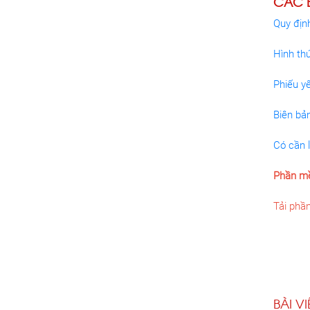
CÁC B
Quy địn
Hình thứ
Phiếu y
Biên bả
Có cần l
Phần mề
Tải phầ
BÀI V