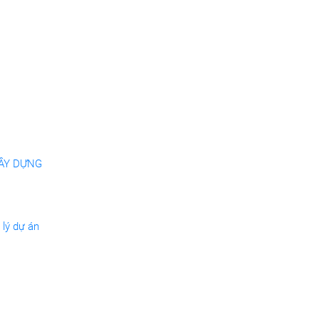
XÂY DỰNG
 lý dự án