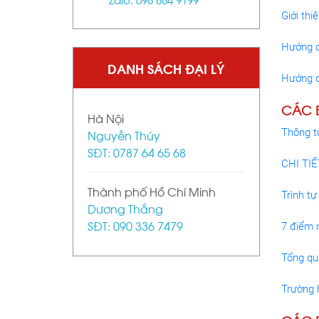
Giới thi
Hướng d
DANH SÁCH ĐẠI LÝ
Hướng d
CÁC B
Hà Nội
Thông t
Nguyễn Thúy
SĐT: 0787 64 65 68
CHI TI
Thành phố Hồ Chí Minh
Trình t
Dương Thắng
SĐT: 090 336 7479
7 điểm 
Tổng qu
Trường 