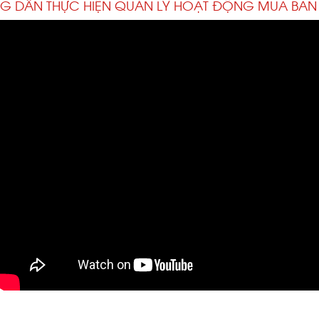
G DẪN THỰC HIỆN QUẢN LÝ HOẠT ĐỘNG MUA BÁN