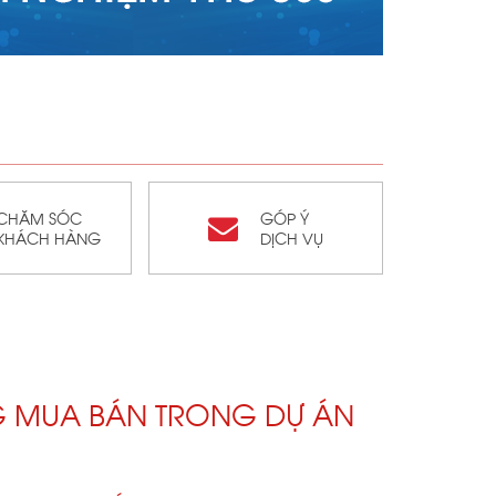
CHĂM SÓC
GÓP Ý
KHÁCH HÀNG
DỊCH VỤ
G MUA BÁN TRONG DỰ ÁN