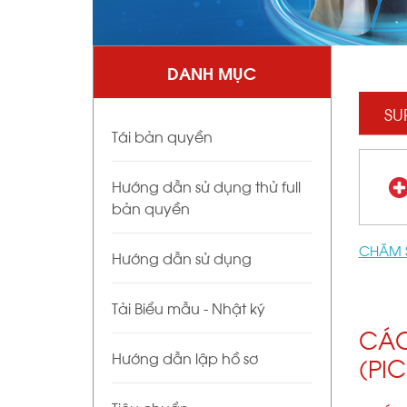
DANH MỤC
SU
Tái bản quyền
Hướng dẫn sử dụng thử full
bản quyền
CHĂM 
Hướng dẫn sử dụng
Tải Biểu mẫu - Nhật ký
CÁC
Hướng dẫn lập hồ sơ
(PI