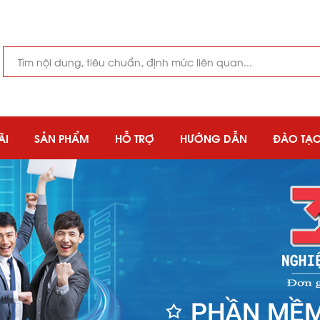
ÃI
SẢN PHẨM
HỖ TRỢ
HƯỚNG DẪN
ĐÀO TẠ