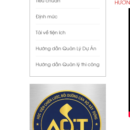
Tiêu chuẩn
HƯỚN
Định mức
Tải về tiện ích
Hướng dẫn Quản Lý Dự Án
Hướng dẫn Quản lý thi công