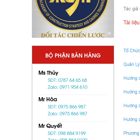
Tác giả 
Tài liệ
Tổ Chức
BỘ PHẬN BÁN HÀNG
Quản Lý
Ms Thúy
Hướng d
SĐT: 0787 64 65 68
Zalo: 0971 954 610
Hướng d
Mr Hòa
Hướng d
SĐT: 0975 866 987
Zalo: 0975 866 987
Hướng d
Mr Quyết
SĐT: 098 884 9199
Phương 
Zalo: 098 884 9199