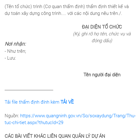
(Tên tổ chức) trình (Cơ quan thẩm định) thẩm định thiết kế và
dự toán xây dựng công trình.... với các nội dung nêu trên./.
ĐẠI DIỆN TỔ CHỨC
(Ký, ghi rõ họ tên, chức vụ và
đóng dấu)
Nơi nhận:
- Như trên;
- Lưu:
Tên người đại diện
__________________________
Tải file thẩm định đính kèm
TẢI VỀ
Nguồn:
https://www.quangninh.gov.vn/So/soxaydung/Trang/Thu-
tuc-chi-tiet.aspx?thutucId=29
CÁC BÀI VIẾT KHÁC LIÊN QUAN QUẢN LÝ DỰ ÁN