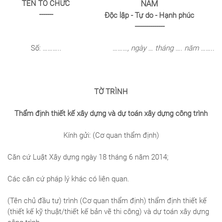
TÊN TỔ CHỨC
NAM
-------
Độc lập - Tự do - Hạnh phúc
---------------
Số: ………..
………, ngày …
tháng
…. năm ……..
TỜ TRÌNH
Thẩm định thiết kế xây dựng và dự toán xây dựng công trình
Kính gửi: (Cơ quan thẩm định)
Căn cứ Luật Xây dựng ngày 18 tháng 6 năm 2014;
Các căn cứ pháp lý khác có liên quan.
(Tên chủ đầu tư) trình (Cơ quan thẩm định) thẩm định thiết kế
(thiết kế kỹ thuật/thiết kế bản vẽ thi công) và dự toán xây dựng