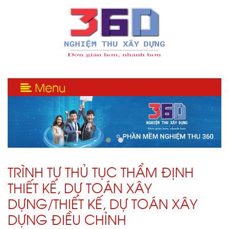
Menu
TRÌNH TỰ THỦ TỤC THẨM ĐỊNH
THIẾT KẾ, DỰ TOÁN XÂY
DỰNG/THIẾT KẾ, DỰ TOÁN XÂY
DỰNG ĐIỀU CHỈNH