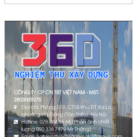
CÔNG TY CP CN TBT VIỆT NAM - MST:
2803009275
Địa chỉ: Phòng 219, CT5B Khu ĐT Xa La,
phường Hà Đông (Tân Triều), Hà Nội
Hotline: 0787 64 65 68 (Phản ánh chất
lượng 090 336 7479 Mr Thắng)
Email: nghiemthuxaydung.qlcl@gmail.com