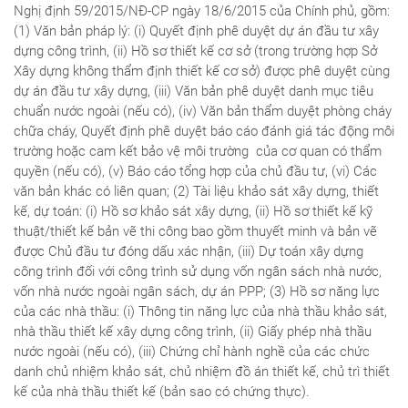
Nghị định 59/2015/NĐ-CP ngày 18/6/2015 của Chính phủ, gồm:
(1) Văn bản pháp lý: (i) Quyết định phê duyệt dự án đầu tư xây
dựng công trình, (ii) Hồ sơ thiết kế cơ sở (trong trường hợp Sở
Xây dựng không thẩm định thiết kế cơ sở) được phê duyệt cùng
dự án đầu tư xây dựng, (iii) Văn bản phê duyệt danh mục tiêu
chuẩn nước ngoài (nếu có), (iv) Văn bản thẩm duyệt phòng cháy
chữa cháy, Quyết định phê duyệt báo cáo đánh giá tác động môi
trường hoặc cam kết bảo vệ môi trường của cơ quan có thẩm
quyền (nếu có), (v) Báo cáo tổng hợp của chủ đầu tư, (vi) Các
văn bản khác có liên quan; (2) Tài liệu khảo sát xây dựng, thiết
kế, dự toán: (i) Hồ sơ khảo sát xây dựng, (ii) Hồ sơ thiết kế kỹ
thuật/thiết kế bản vẽ thi công bao gồm thuyết minh và bản vẽ
được Chủ đầu tư đóng dấu xác nhận, (iii) Dự toán xây dựng
công trình đối với công trình sử dụng vốn ngân sách nhà nước,
vốn nhà nước ngoài ngân sách, dự án PPP; (3) Hồ sơ năng lực
của các nhà thầu: (i) Thông tin năng lực của nhà thầu khảo sát,
nhà thầu thiết kế xây dựng công trình, (ii) Giấy phép nhà thầu
nước ngoài (nếu có), (iii) Chứng chỉ hành nghề của các chức
danh chủ nhiệm khảo sát, chủ nhiệm đồ án thiết kế, chủ trì thiết
kế của nhà thầu thiết kế (bản sao có chứng thực).