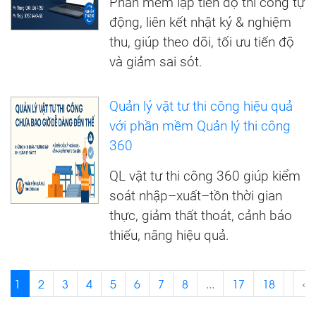
Phần mềm lập tiến độ thi công tự
động, liên kết nhật ký & nghiệm
thu, giúp theo dõi, tối ưu tiến độ
và giảm sai sót.
Quản lý vật tư thi công hiệu quả
với phần mềm Quản lý thi công
360
QL vật tư thi công 360 giúp kiểm
soát nhập–xuất–tồn thời gian
thực, giảm thất thoát, cảnh báo
thiếu, nâng hiệu quả.
1
2
3
4
5
6
7
8
...
17
18
›
‹