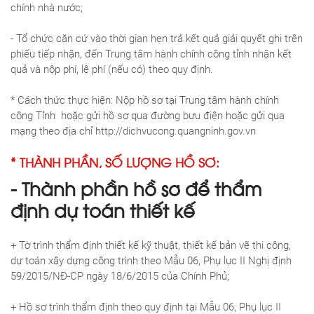
chính nhà nước;
- Tổ chức căn cứ vào thời gian hẹn trả kết quả giải quyết ghi trên
phiếu tiếp nhận, đến Trung tâm hành chính công tỉnh nhận kết
quả và nộp phí, lệ phí (nếu có) theo quy định.
* Cách thức thực hiện: Nộp hồ sơ tại Trung tâm hành chính
công Tỉnh hoặc gửi hồ sơ qua đường bưu điện hoặc gửi qua
mạng theo địa chỉ http://dichvucong.quangninh.gov.vn
* THÀNH PHẦN, SỐ L­ƯỢNG HỒ SƠ:
- Thành phần hồ sơ để thẩm
định dự toán thiết kế
+ Tờ trình thẩm định thiết kế kỹ thuật, thiết kế bản vẽ thi công,
dự toán xây dựng công trình theo Mẫu 06, Phụ lục II Nghị định
59/2015/NĐ-CP ngày 18/6/2015 của Chính Phủ;
+ Hồ sơ trình thẩm định theo quy định tại Mẫu 06, Phụ lục II