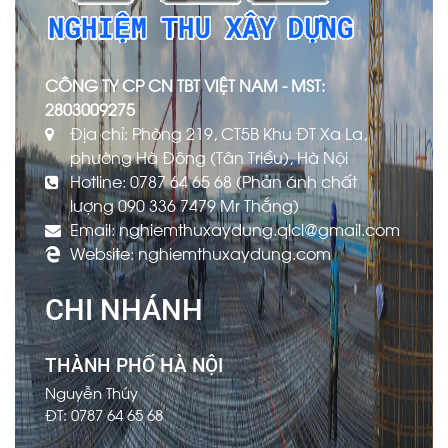
CÔNG TY CP CN TBT VIỆT NAM - MST:
2803009275
Địa chỉ: Phòng 219, CT5B Khu ĐT Xa La,
phường Hà Đông (Tân Triều), Hà Nội
Hotline: 0787 64 65 68 (Phản ánh chất
lượng 090 336 7479 Mr Thắng)
Email: nghiemthuxaydung.qlcl@gmail.com
Website: nghiemthuxaydung.com
CHI NHÁNH
THÀNH PHỐ HÀ NỘI
Nguyễn Thúy
ĐT: 0787 64 65 68