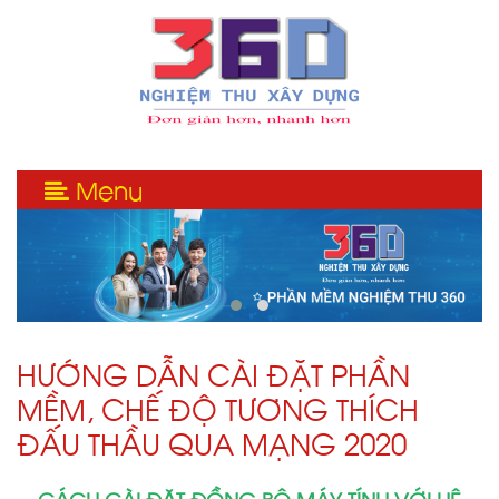
Menu
HƯỚNG DẪN CÀI ĐẶT PHẦN
MỀM, CHẾ ĐỘ TƯƠNG THÍCH
ĐẤU THẦU QUA MẠNG 2020
CÁCH CÀI ĐẶT ĐỒNG BỘ MÁY TÍNH VỚI HỆ