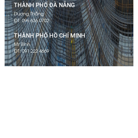
THÀNH PHỐ ĐÀ NẴNG
Dương Thắng
ĐT: 096 636 0702
THÀNH PHỐ HỒ CHÍ MINH
Mr Bình
ĐT: 091 222 4669