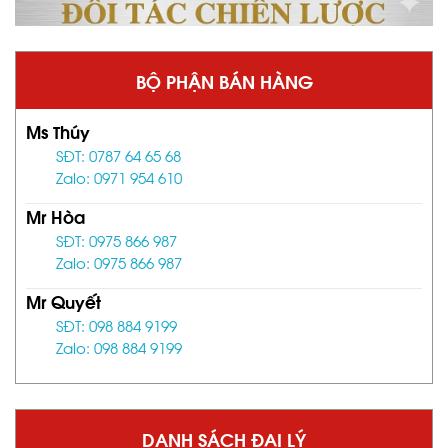
BỘ PHẬN BÁN HÀNG
Ms Thúy
SĐT: 0787 64 65 68
Zalo: 0971 954 610
Mr Hòa
SĐT: 0975 866 987
Zalo: 0975 866 987
Mr Quyết
SĐT: 098 884 9199
Zalo: 098 884 9199
DANH SÁCH ĐẠI LÝ