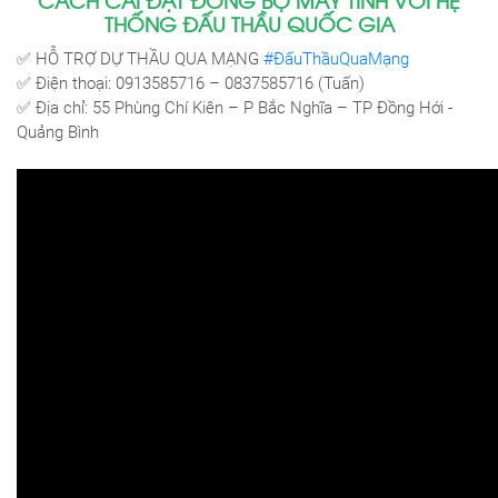
THỐNG ĐẤU THẦU QUỐC GIA
✅ HỖ TRỢ DỰ THẦU QUA MẠNG
#ĐấuThầuQuaMạng
✅ Điện thoại: 0913585716 – 0837585716 (Tuấn)
✅ Địa chỉ: 55 Phùng Chí Kiên – P Bắc Nghĩa – TP Đồng Hới -
Quảng Bình