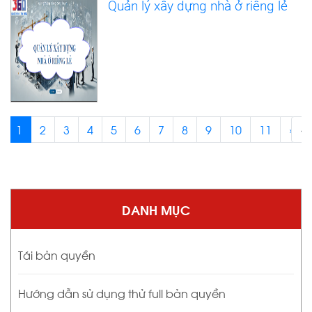
Quản lý xây dựng nhà ở riêng lẻ
1
2
3
4
5
6
7
8
9
10
11
›
‹
DANH MỤC
Tái bản quyền
Hướng dẫn sử dụng thử full bản quyền