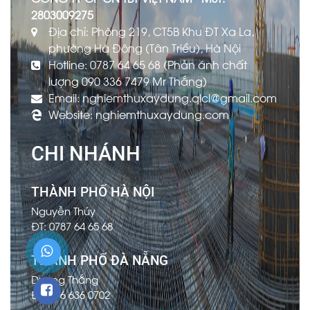
2803009275
Địa chỉ: Phòng 219, CT5B Khu ĐT Xa La,
phường Hà Đông (Tân Triều), Hà Nội
Hotline: 0787 64 65 68 (Phản ánh chất
lượng 090 336 7479 Mr Thắng)
Email: nghiemthuxaydung.qlcl@gmail.com
Website: nghiemthuxaydung.com
CHI NHÁNH
THÀNH PHỐ HÀ NỘI
Nguyễn Thúy
ĐT: 0787 64 65 68
THÀNH PHỐ ĐÀ NẴNG
Dương Thắng
ĐT: 096 636 0702