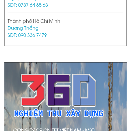
SĐT: 0787 64 65 68
Thành phố Hồ Chí Minh
Dương Thắng
SĐT: 090 336 7479
CÔNG TY CP CN TBT VIỆT NAM - MST: