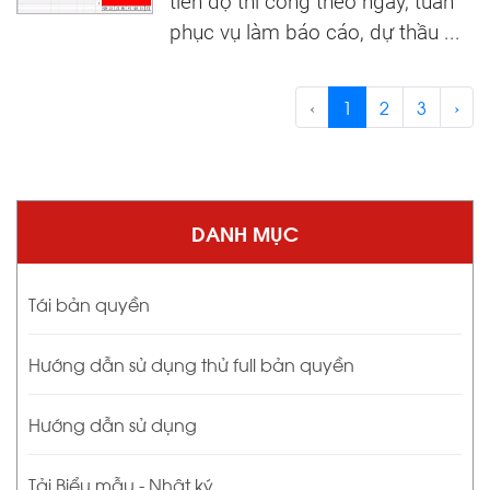
tiến độ thi công theo ngày, tuần
phục vụ làm báo cáo, dự thầu ...
‹
1
2
3
›
DANH MỤC
Tái bản quyền
Hướng dẫn sử dụng thử full bản quyền
Hướng dẫn sử dụng
Tải Biểu mẫu - Nhật ký