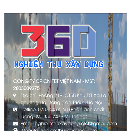
CÔNG TY CP CN TBT VIỆT NAM - MST:
2803009275
Địa chỉ: Phòng 219, CT5B Khu ĐT Xa La,
phường Hà Đông (Tân Triều), Hà Nội
Hotline: 0787 64 65 68 (Phản ánh chất
lượng 090 336 7479 Mr Thắng)
Email: nghiemthuxaydung.qlcl@gmail.com
Website: nghiemthuxaydung.com