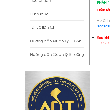
Tiêu chuẩn
PHẦN 4
Phần tổn
Định mức
= > Chi
022020t
Tải về tiện ích
Sau khi
Hướng dẫn Quản Lý Dự Án
TT09/2
Hướng dẫn Quản lý thi công