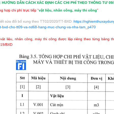
: HƯỚNG DẪN CÁCH XÁC ĐỊNH CÁC CHI PHÍ THEO THÔNG TƯ 09/
g hợp chi phí trực tiếp “
vật liệu, nhân công, máy thi công
”
 tiết sửa đổi bổ xung theo TT02/2020/TT-BXD:
https://nghiemthuxaydung
t-bxd-cho-tt09-va-nd68-hang-muc-chung-va-nha-tam_p470
 vật liệu, nhân công, máy thi công được lập riêng theo từng bảng t
019/BXD