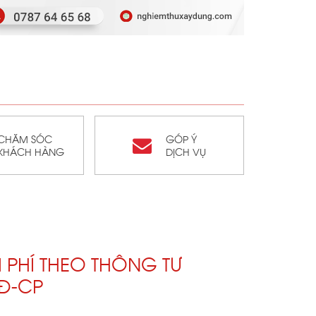
CHĂM SÓC
GÓP Ý
KHÁCH HÀNG
DỊCH VỤ
PHÍ THEO THÔNG TƯ
NĐ-CP