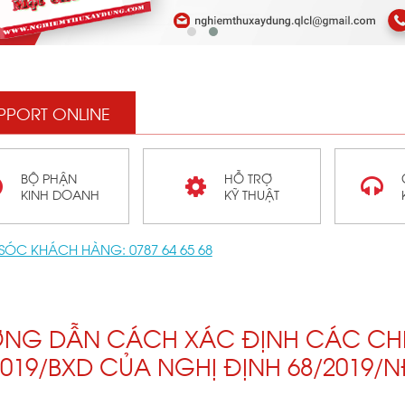
PPORT ONLINE
BỘ PHẬN
HỖ TRỢ
KINH DOANH
KỸ THUẬT
SÓC KHÁCH HÀNG:
0787 64 65 68
NG DẪN CÁCH XÁC ĐỊNH CÁC CHI 
2019/BXD CỦA NGHỊ ĐỊNH 68/2019/