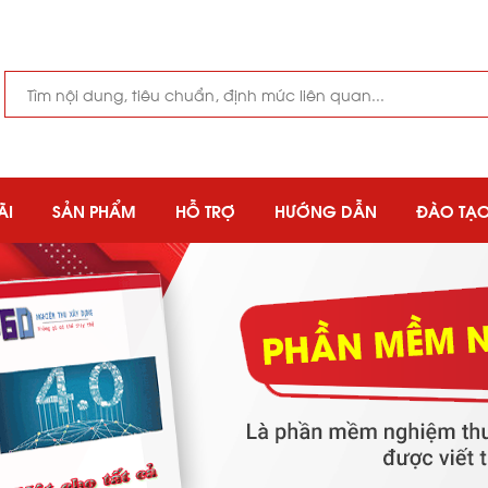
ÃI
SẢN PHẨM
HỖ TRỢ
HƯỚNG DẪN
ĐÀO TẠ