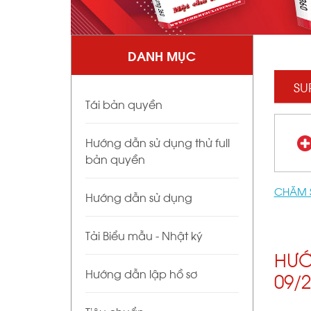
DANH MỤC
SU
Tái bản quyền
Hướng dẫn sử dụng thử full
bản quyền
CHĂM 
Hướng dẫn sử dụng
Tải Biểu mẫu - Nhật ký
HƯỚ
Hướng dẫn lập hồ sơ
09/