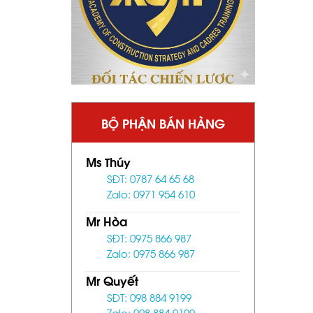
BỘ PHẬN BÁN HÀNG
Ms Thúy
SĐT: 0787 64 65 68
Zalo: 0971 954 610
Mr Hòa
SĐT: 0975 866 987
Zalo: 0975 866 987
Mr Quyết
SĐT: 098 884 9199
Zalo: 098 884 9199