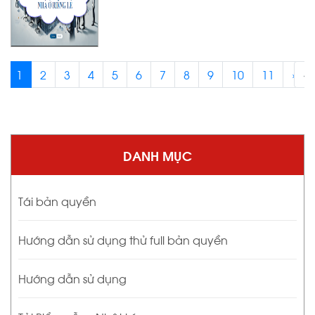
1
2
3
4
5
6
7
8
9
10
11
›
‹
DANH MỤC
Tái bản quyền
Hướng dẫn sử dụng thử full bản quyền
Hướng dẫn sử dụng