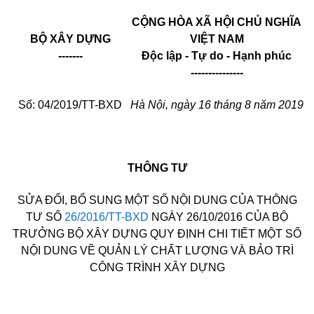
CỘNG HÒA XÃ HỘI CHỦ NGHĨA
BỘ XÂY DỰNG
VIỆT NAM
-------
Độc lập - Tự do - Hạnh phúc
---------------
Số: 04/2019/TT-BXD
Hà Nội, ngày 1
6
tháng
8
năm 2019
THÔNG TƯ
SỬA ĐỔI, BỔ SUNG MỘT SỐ NỘI DUNG CỦA THÔNG
TƯ SỐ
26/2016/TT-BXD
NGÀY 26/10/2016 CỦA BỘ
TRƯỞNG BỘ XÂY DỰNG QUY ĐỊNH CHI TIẾT MỘT SỐ
NỘI DUNG VỀ QUẢN LÝ CHẤT LƯỢNG VÀ BẢO TRÌ
CÔNG TRÌNH XÂY DỰNG