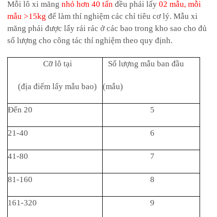
Mỗi lô xi măng
nhỏ hơn 40 tấn
đều phải lấy
02 mẫu, mỗi
mẫu >15kg
để làm thí nghiệm các chỉ tiêu cơ lý. Mẫu xi
măng phải được lấy rải rác ở các bao trong kho sao cho đủ
số lượng cho công tác thí nghiệm theo quy định.
C
ỡ lô
tại
S
ố
lượng mẫu ban đ
ầ
u
(đ
ị
a điểm l
ấy
mẫu bao)
(m
ẫ
u)
Đến 20
5
21-40
6
4
1
-80
7
81-160
8
161-320
9