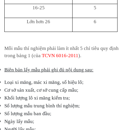
16-25
5
Lớn h
ơ
n 26
6
Mỗi mẫu thí nghiệm phải làm ít nhất 5 chỉ tiêu quy định
trong bảng 1 (của
TCVN 6016-2011
).
Bi
ê
n b
ả
n lấy mẫu phải ghi
đủ
nội dung sau:
Loại xi m
ă
ng, mác xi măng, s
ố
hiệu lô;
Cơ s
ở
s
ả
n xu
ấ
t, cơ sở cung cấp mẫu;
Khối lượng lô xi măng kiểm tra;
Số lượng m
ẫ
u trung bình thí nghiệm;
S
ố
l
ượ
ng mẫu ban
đ
ầu;
Ngày lấy m
ẫ
u;
N
gườ
i
lấ
y mẫu;