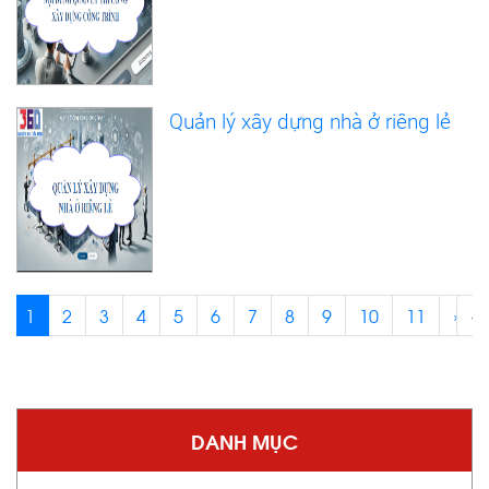
Quản lý xây dựng nhà ở riêng lẻ
1
2
3
4
5
6
7
8
9
10
11
›
‹
DANH MỤC