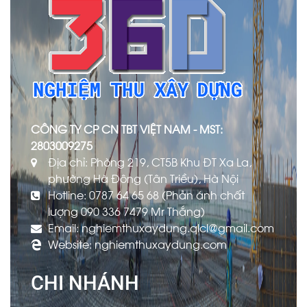
CÔNG TY CP CN TBT VIỆT NAM - MST:
2803009275
Địa chỉ: Phòng 219, CT5B Khu ĐT Xa La,
phường Hà Đông (Tân Triều), Hà Nội
Hotline: 0787 64 65 68 (Phản ánh chất
lượng 090 336 7479 Mr Thắng)
Email: nghiemthuxaydung.qlcl@gmail.com
Website: nghiemthuxaydung.com
CHI NHÁNH