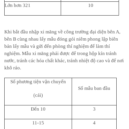
Lớn hơn 321
10
Khi bắt đầu nhập xi măng về công trường đại diện bên A,
bên B cùng nhau lấy mẫu đóng gói niêm phong lập biên
bản lấy mẫu và gửi đến phòng thí nghiệm để làm thí
nghiệm. Mẫu xi măng phải được để trong hộp kín tránh
nước, tránh các hóa chất khác, tránh nhiệt độ cao và để nơi
khô ráo.
S
ố
phương t
iệ
n vận chuyển
Số mẫu ban
đầ
u
(cái
)
Đ
ến 10
3
11
-15
4