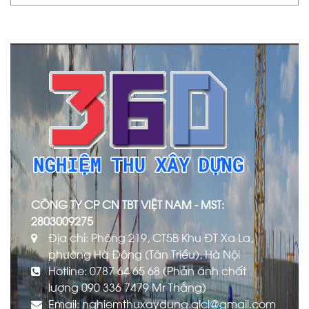
CÔNG TY CP CN TBT VIỆT NAM - MST:
2803009275
Địa chỉ: Phòng 219, CT5B Khu ĐT Xa La,
phường Hà Đông (Tân Triều), Hà Nội
Hotline: 0787 64 65 68 (Phản ánh chất
lượng 090 336 7479 Mr Thắng)
Email: nghiemthuxaydung.qlcl@gmail.com