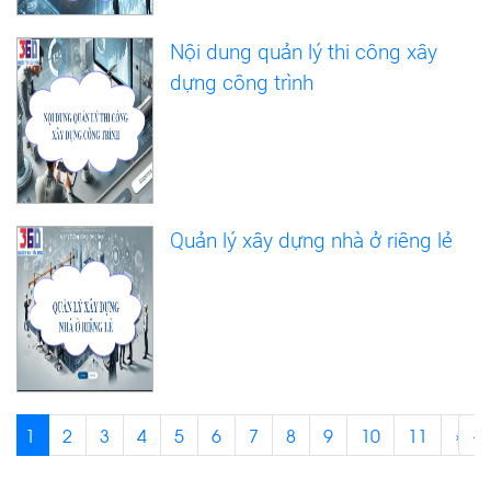
Nội dung quản lý thi công xây
dựng công trình
Quản lý xây dựng nhà ở riêng lẻ
1
2
3
4
5
6
7
8
9
10
11
›
‹