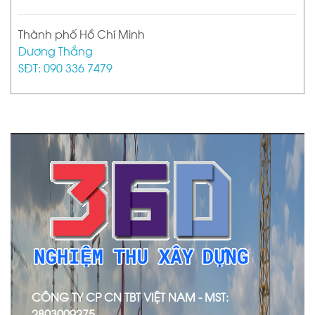
Thành phố Hồ Chí Minh
Dương Thắng
SĐT: 090 336 7479
CÔNG TY CP CN TBT VIỆT NAM - MST:
2803009275