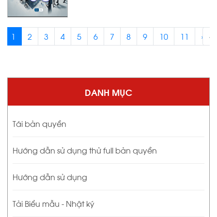
1
2
3
4
5
6
7
8
9
10
11
›
‹
DANH MỤC
Tái bản quyền
Hướng dẫn sử dụng thử full bản quyền
Hướng dẫn sử dụng
Tải Biểu mẫu - Nhật ký