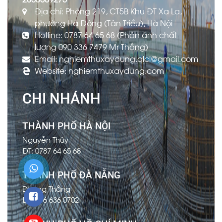
Địa chỉ: Phòng 219, CT5B Khu ĐT Xa La,
phường Hà Đông (Tân Triều), Hà Nội
Hotline: 0787 64 65 68 (Phản ánh chất
lượng 090 336 7479 Mr Thắng)
Email: nghiemthuxaydung.qlcl@gmail.com
Website: nghiemthuxaydung.com
CHI NHÁNH
THÀNH PHỐ HÀ NỘI
Nguyễn Thúy
ĐT: 0787 64 65 68
THÀNH PHỐ ĐÀ NẴNG
Dương Thắng
ĐT: 096 636 0702