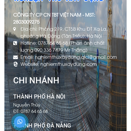
CÔNG TY CP CN TBT VIỆT NAM - MST:
2803009275
Địa chỉ: Phòng 219, CT5B Khu ĐT Xa La,
phường Hà Đông (Tân Triều), Hà Nội
Hotline: 0787 64 65 68 (Phản ánh chất
lượng 090 336 7479 Mr Thắng)
Email: nghiemthuxaydung.qlcl@gmail.com
Website: nghiemthuxaydung.com
CHI NHÁNH
THÀNH PHỐ HÀ NỘI
Nguyễn Thúy
ĐT: 0787 64 65 68
THÀNH PHỐ ĐÀ NẴNG