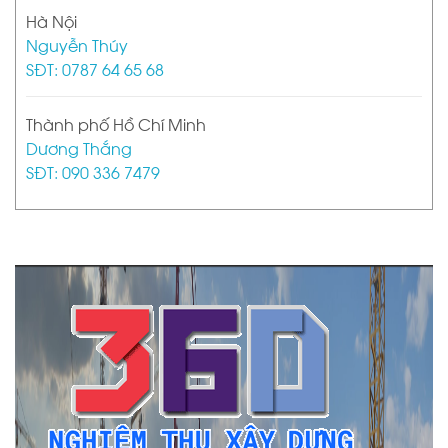
Hà Nội
Nguyễn Thúy
SĐT: 0787 64 65 68
Thành phố Hồ Chí Minh
Dương Thắng
SĐT: 090 336 7479