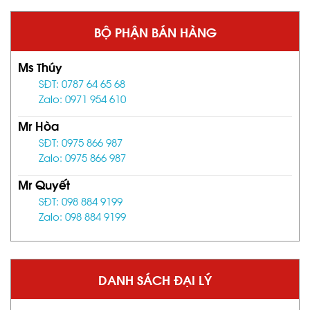
BỘ PHẬN BÁN HÀNG
Ms Thúy
SĐT: 0787 64 65 68
Zalo: 0971 954 610
Mr Hòa
SĐT: 0975 866 987
Zalo: 0975 866 987
Mr Quyết
SĐT: 098 884 9199
Zalo: 098 884 9199
DANH SÁCH ĐẠI LÝ