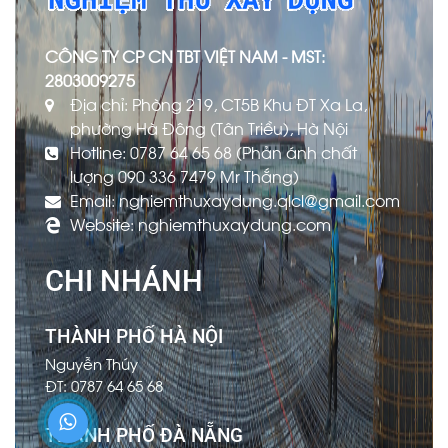
CÔNG TY CP CN TBT VIỆT NAM - MST:
2803009275
Địa chỉ: Phòng 219, CT5B Khu ĐT Xa La,
phường Hà Đông (Tân Triều), Hà Nội
Hotline: 0787 64 65 68 (Phản ánh chất
lượng 090 336 7479 Mr Thắng)
Email: nghiemthuxaydung.qlcl@gmail.com
Website: nghiemthuxaydung.com
CHI NHÁNH
THÀNH PHỐ HÀ NỘI
Nguyễn Thúy
ĐT: 0787 64 65 68
THÀNH PHỐ ĐÀ NẴNG