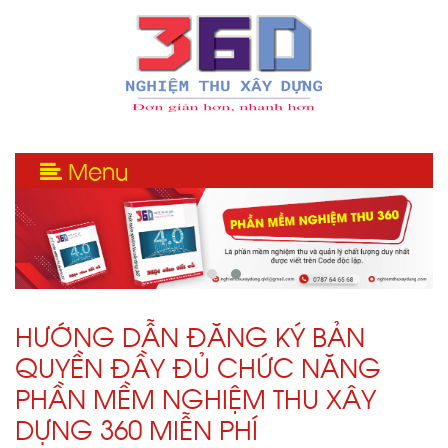
Menu
HƯỚNG DẪN ĐĂNG KÝ BẢN
QUYỀN ĐẦY ĐỦ CHỨC NĂNG
PHẦN MỀM NGHIỆM THU XÂY
DỰNG 360 MIỄN PHÍ