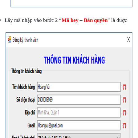
Lấy mã nhập vào bước 2 “
Mã key
–
Bản quyền
” là được