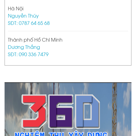
Hà Nội
Nguyễn Thúy
SĐT: 0787 64 65 68
Thành phố Hồ Chí Minh
Dương Thắng
SĐT: 090 336 7479