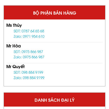
BỘ PHẬN BÁN HÀNG
Ms Thúy
SĐT: 0787 64 65 68
Zalo: 0971 954 610
Mr Hòa
SĐT: 0975 866 987
Zalo: 0975 866 987
Mr Quyết
SĐT: 098 884 9199
Zalo: 098 884 9199
DANH SÁCH ĐẠI LÝ