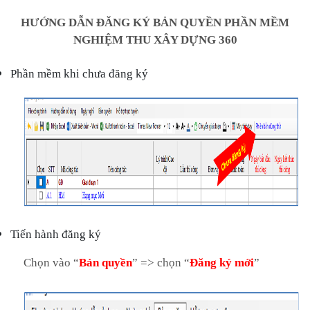
HƯỚNG DẪN ĐĂNG KÝ BẢN QUYỀN PHẦN MỀM
NGHIỆM THU XÂY DỰNG 360
Phần mềm khi chưa đăng ký
Tiến hành đăng ký
Chọn vào “
Bản quyền
” => chọn “
Đăng ký mới
”