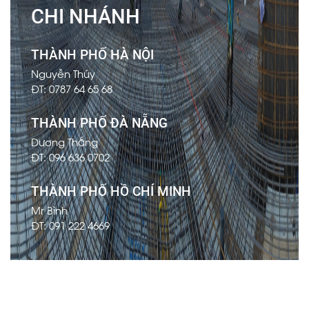
CHI NHÁNH
THÀNH PHỐ HÀ NỘI
Nguyễn Thúy
ĐT: 0787 64 65 68
THÀNH PHỐ ĐÀ NẴNG
Dương Thắng
ĐT: 096 636 0702
THÀNH PHỐ HỒ CHÍ MINH
Mr Bình
ĐT: 091 222 4669