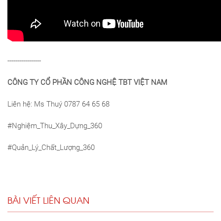
-----------------
CÔNG TY CỔ PHẦN CÔNG NGHỆ TBT VIỆT NAM
Liên hệ: Ms Thuý 0787 64 65 68
#Nghiệm_Thu_Xây_Dựng_360
#Quản_Lý_Chất_Lượng_360
BÀI VIẾT LIÊN QUAN