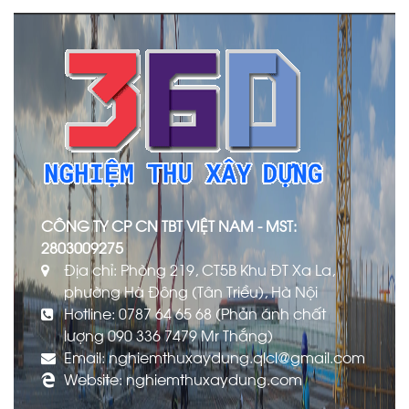
CÔNG TY CP CN TBT VIỆT NAM - MST:
2803009275
Địa chỉ: Phòng 219, CT5B Khu ĐT Xa La,
phường Hà Đông (Tân Triều), Hà Nội
Hotline: 0787 64 65 68 (Phản ánh chất
lượng 090 336 7479 Mr Thắng)
Email: nghiemthuxaydung.qlcl@gmail.com
Website: nghiemthuxaydung.com