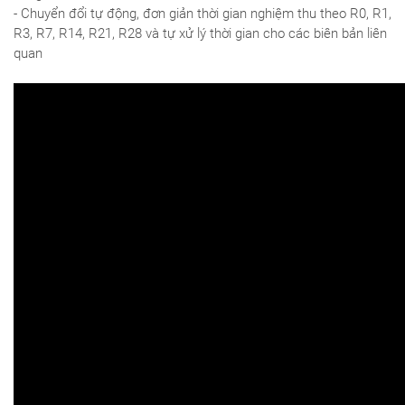
- Chuyển đổi tự động, đơn giản thời gian nghiệm thu theo R0, R1,
R3, R7, R14, R21, R28 và tự xử lý thời gian cho các biên bản liên
quan