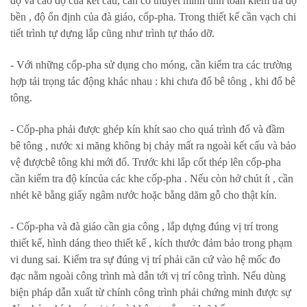
độ và cao độ của kết cấu, cần có thuyết minh tính toán kiểm tra độ
bền , độ ổn định của đà giáo, cốp-pha. Trong thiết kế cần vạch chi
tiết trình tự dựng lắp cũng như trình tự tháo dỡ.
- Với những cốp-pha sử dụng cho móng, cần kiểm tra các trường
hợp tải trọng tác động khác nhau : khi chưa đổ bê tông , khi đổ bê
tông.
- Cốp-pha phải được ghép kín khít sao cho quá trình đổ và đầm
bê tông , nước xi măng không bị chảy mất ra ngoài kết cấu và bảo
vệ đượcbê tông khi mới đổ. Trước khi lắp cốt thép lên cốp-pha
cần kiểm tra độ kíncủa các khe cốp-pha . Nếu còn hở chút ít , cần
nhét kẽ bằng giấy ngâm nước hoặc bằng dăm gỗ cho thật kín.
- Cốp-pha và đà giáo cần gia công , lắp dựng đúng vị trí trong
thiết kế, hình dáng theo thiết kế , kích thước đảm bảo trong phạm
vi dung sai. Kiểm tra sự đúng vị trí phải căn cứ vào hệ mốc đo
đạc nằm ngoài công trình mà dẫn tới vị trí công trình. Nếu dùng
biện pháp dẫn xuất từ chính công trình phải chứng minh được sự