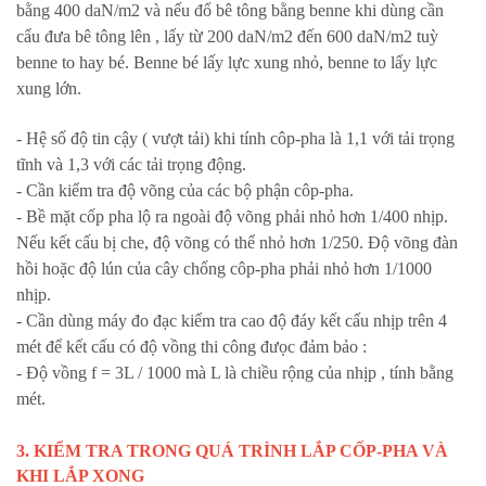
bằng 400 daN/m2 và nếu đổ bê tông bằng benne khi dùng cần
cẩu đưa bê tông lên , lấy từ 200 daN/m2 đến 600 daN/m2 tuỳ
benne to hay bé. Benne bé lấy lực xung nhỏ, benne to lấy lực
xung lớn.
- Hệ số độ tin cậy ( vượt tải) khi tính côp-pha là 1,1 với tải trọng
tĩnh và 1,3 với các tải trọng động.
- Cần kiểm tra độ võng của các bộ phận côp-pha.
- Bề mặt cốp pha lộ ra ngoài độ võng phải nhỏ hơn 1/400 nhịp.
Nếu kết cấu bị che, độ võng có thể nhỏ hơn 1/250. Độ võng đàn
hồi hoặc độ lún của cây chống côp-pha phải nhỏ hơn 1/1000
nhịp.
- Cần dùng máy đo đạc kiểm tra cao độ đáy kết cấu nhịp trên 4
mét để kết cấu có độ vồng thi công đưọc đảm bảo :
- Độ vồng f = 3L / 1000 mà L là chiều rộng của nhịp , tính bằng
mét.
3. KIỂM TRA TRONG QUÁ TRÌNH LẮP CỐP-PHA VÀ
KHI LẮP XONG