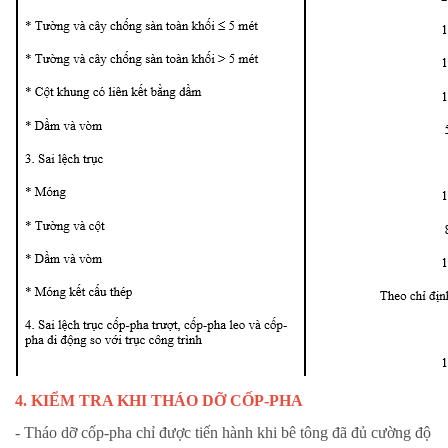
4. KIỂM TRA KHI THÁO DỠ CỐP-PHA
- Tháo dỡ cốp-pha chỉ được tiến hành khi bê tông đã đủ cường độ