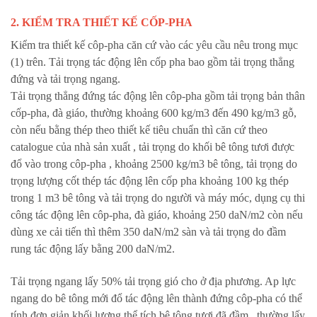
2. KIỂM TRA THIẾT KẾ CỐP-PHA
Kiểm tra thiết kế côp-pha căn cứ vào các yêu cầu nêu trong mục
(1) trên. Tải trọng tác động lên cốp pha bao gồm tải trọng thẳng
đứng và tải trọng ngang.
Tải trọng thẳng đứng tác động lên côp-pha gồm tải trọng bản thân
cốp-pha, đà giáo, thường khoảng 600 kg/m3 đến 490 kg/m3 gỗ,
còn nếu bằng thép theo thiết kế tiêu chuẩn thì căn cứ theo
catalogue của nhà sản xuất , tải trọng do khối bê tông tươi được
đổ vào trong côp-pha , khoảng 2500 kg/m3 bê tông, tải trọng do
trọng lượng cốt thép tác động lên cốp pha khoảng 100 kg thép
trong 1 m3 bê tông và tải trọng do người và máy móc, dụng cụ thi
công tác động lên côp-pha, đà giáo, khoảng 250 daN/m2 còn nếu
dùng xe cải tiến thì thêm 350 daN/m2 sàn và tải trọng do đầm
rung tác động lấy bằng 200 daN/m2.
Tải trọng ngang lấy 50% tải trọng gió cho ở địa phương. Ap lực
ngang do bê tông mới đổ tác động lên thành đứng côp-pha có thể
tính đơn giản
khối lượng thể tích bê tông tươi đã đầm , thường lấy