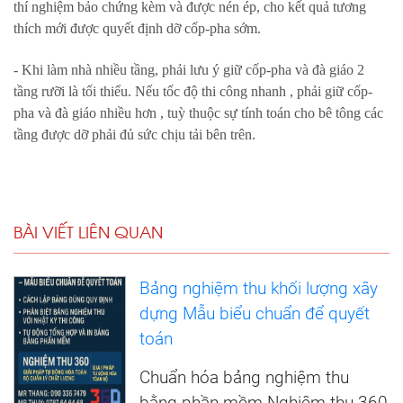
thí nghiệm bảo chứng kèm và được nén ép, cho kết quả tương
thích mới được quyết định dỡ cốp-pha sớm.
- Khi làm nhà nhiều tầng, phải lưu ý giữ cốp-pha và đà giáo 2
tầng rưỡi là tối thiểu. Nếu tốc độ thi công nhanh , phải giữ cốp-
pha và đà giáo nhiều hơn , tuỳ thuộc sự tính toán cho bê tông các
tầng được dỡ phải đủ sức chịu tải bên trên.
BÀI VIẾT LIÊN QUAN
Bảng nghiệm thu khối lượng xây
dựng Mẫu biểu chuẩn để quyết
toán
Chuẩn hóa bảng nghiệm thu
bằng phần mềm Nghiệm thu 360