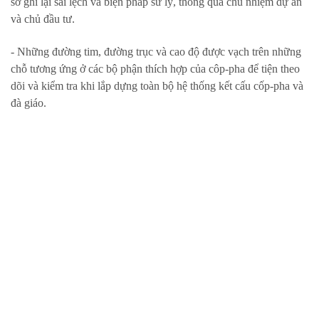
sơ ghi lại sai lệch và biện pháp sử lý, thông qua chủ nhiệm dự án
và chủ đầu tư.
- Những đường tim, đường trục và cao độ được vạch trên những
chỗ tương ứng ở các bộ phận thích hợp của côp-pha để tiện theo
dõi và kiểm tra khi lắp dựng toàn bộ hệ thống kết cấu cốp-pha và
đà giáo.