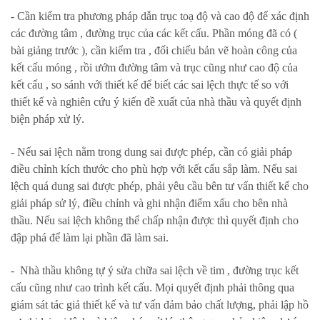
- Cần kiểm tra phương pháp dẫn trục toạ độ và cao độ để xác định
các đường tâm , đường trục của các kết cấu. Phần móng đã có (
bài giảng trước ), cần kiểm tra , đối chiếu bản vẽ hoàn công của
kết cấu móng , rồi ướm đường tâm và trục cũng như cao độ của
kết cấu , so sánh với thiết kế để biết các sai lệch thực tế so với
thiết kế và nghiên cứu ý kiến đề xuất của nhà thầu và quyết định
biện pháp xử lý.
- Nếu sai lệch nằm trong dung sai được phép, cần có giải pháp
điều chỉnh kích thước cho phù hợp với kết cấu sắp làm. Nếu sai
lệch quá dung sai được phép, phải yêu cầu bên tư vấn thiết kế cho
giải pháp sử lý, điều chỉnh và ghi nhận điểm xấu cho bên nhà
thầu. Nếu sai lệch không thể chấp nhận được thì quyết định cho
đập phá để làm lại phần đã làm sai.
- Nhà thầu không tự ý sửa chữa sai lệch về tim , đường trục kết
cấu cũng như cao trình kết cấu. Mọi quyết định phải thông qua
giám sát tác giả thiết kế và tư vấn đảm bảo chất lượng, phải lập hồ