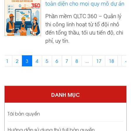
toàn diện cho mọi quy mô dự án
Phần mềm QLTC 360 – Quản lý
thi công linh hoạt từ tổ đội nhỏ
đến tổng thầu, tối ưu tiến độ, chi
phí, uy tín.
1
2
3
4
5
6
7
8
...
17
18
›
‹
DANH MỤC
Tái bản quyền
Hướng dẫn sử dụng thử full bản quyền