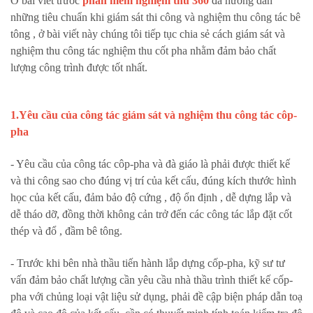
Ở bài viết trước
phần mềm nghiệm thu 360
đã hướng dẫn
những tiêu chuẩn khi giám sát thi công và nghiệm thu công tác bê
tông , ở bài viết này chúng tôi tiếp tục chia sẻ cách giám sát và
nghiệm thu công tác nghiệm thu cốt pha nhằm đảm bảo chất
lượng công trình được tốt nhất.
1.Yêu cầu của công tác giám sát và nghiệm thu công tác côp-
pha
- Yêu cầu của công tác côp-pha và đà giáo là phải được thiết kế
và thi công sao cho đúng vị trí của kết cấu, đúng kích thước hình
học của kết cấu, đảm bảo độ cứng , độ ổn định , dễ dựng lắp và
dễ tháo dỡ, đồng thời không cản trở đến các công tác lắp đặt cốt
thép và đổ , đầm bê tông.
- Trước khi bên nhà thầu tiến hành lắp dựng cốp-pha, kỹ sư tư
vấn đảm bảo chất lượng cần yêu cầu nhà thầu trình thiết kế cốp-
pha với chủng loại vật liệu sử dụng, phải đề cập biện pháp dẫn toạ