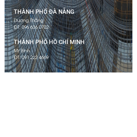
THÀNH PHỐ ĐÀ NẴNG
Dương Thắng
ĐT: 096 636 0702
THÀNH PHỐ HỒ CHÍ MINH
Mr Bình
ĐT: 091 222 4669