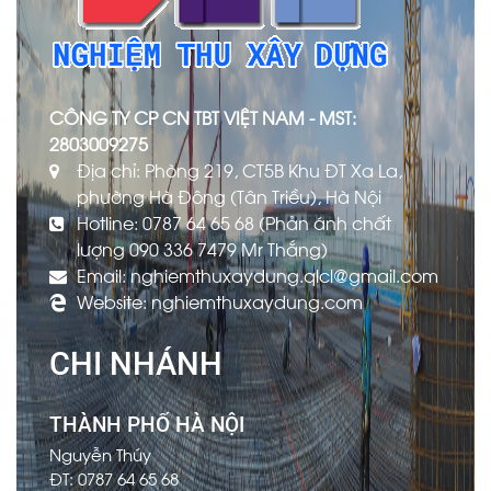
CÔNG TY CP CN TBT VIỆT NAM - MST:
2803009275
Địa chỉ: Phòng 219, CT5B Khu ĐT Xa La,
phường Hà Đông (Tân Triều), Hà Nội
Hotline: 0787 64 65 68 (Phản ánh chất
lượng 090 336 7479 Mr Thắng)
Email: nghiemthuxaydung.qlcl@gmail.com
Website: nghiemthuxaydung.com
CHI NHÁNH
THÀNH PHỐ HÀ NỘI
Nguyễn Thúy
ĐT: 0787 64 65 68