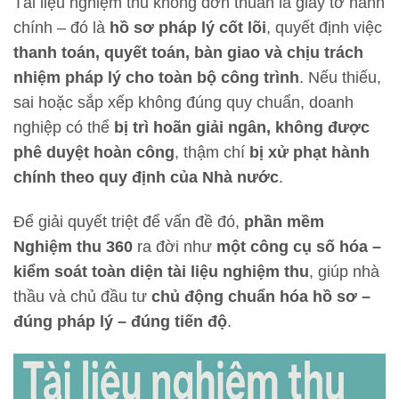
Tài liệu nghiệm thu không đơn thuần là giấy tờ hành
chính – đó là
hồ sơ pháp lý cốt lõi
, quyết định việc
thanh toán, quyết toán, bàn giao và chịu trách
nhiệm pháp lý cho toàn bộ công trình
. Nếu thiếu,
sai hoặc sắp xếp không đúng quy chuẩn, doanh
nghiệp có thể
bị trì hoãn giải ngân, không được
phê duyệt hoàn công
, thậm chí
bị xử phạt hành
chính theo quy định của Nhà nước
.
Để giải quyết triệt để vấn đề đó,
phần mềm
Nghiệm thu 360
ra đời như
một công cụ số hóa –
kiểm soát toàn diện tài liệu nghiệm thu
, giúp nhà
thầu và chủ đầu tư
chủ động chuẩn hóa hồ sơ –
đúng pháp lý – đúng tiến độ
.