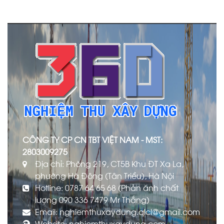
CÔNG TY CP CN TBT VIỆT NAM - MST:
2803009275
Địa chỉ: Phòng 219, CT5B Khu ĐT Xa La,
phường Hà Đông (Tân Triều), Hà Nội
Hotline: 0787 64 65 68 (Phản ánh chất
lượng 090 336 7479 Mr Thắng)
Email: nghiemthuxaydung.qlcl@gmail.com
Website: nghiemthuxaydung.com