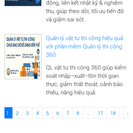
động, liên kết nhật ký & nghiệm
thu, giúp theo dõi, tối ưu tiến độ
và giảm sai sót.
Quản lý vật tư thi công hiệu quả
với phần mềm Quản lý thi công
360
QL vật tư thi công 360 giúp kiểm
soát nhập–xuất–tồn thời gian
thực, giảm thất thoát, cảnh báo
thiếu, nâng hiệu quả.
1
2
3
4
5
6
7
8
...
17
18
›
‹