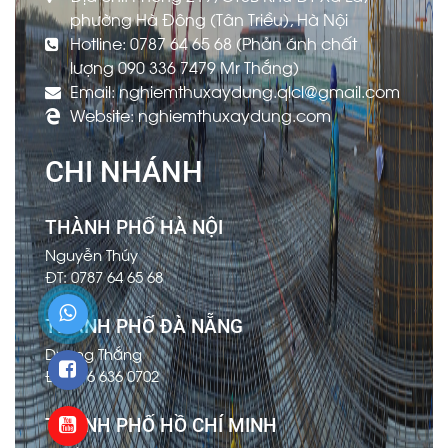
phường Hà Đông (Tân Triều), Hà Nội
Hotline: 0787 64 65 68 (Phản ánh chất
lượng 090 336 7479 Mr Thắng)
Email: nghiemthuxaydung.qlcl@gmail.com
Website: nghiemthuxaydung.com
CHI NHÁNH
THÀNH PHỐ HÀ NỘI
Nguyễn Thúy
ĐT: 0787 64 65 68
THÀNH PHỐ ĐÀ NẴNG
Dương Thắng
ĐT: 096 636 0702
THÀNH PHỐ HỒ CHÍ MINH