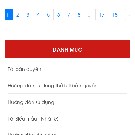
1
2
3
4
5
6
7
8
...
17
18
›
‹
DANH MỤC
Tái bản quyền
Hướng dẫn sử dụng thử full bản quyền
Hướng dẫn sử dụng
Tải Biểu mẫu - Nhật ký
Hướng dẫn lập hồ sơ