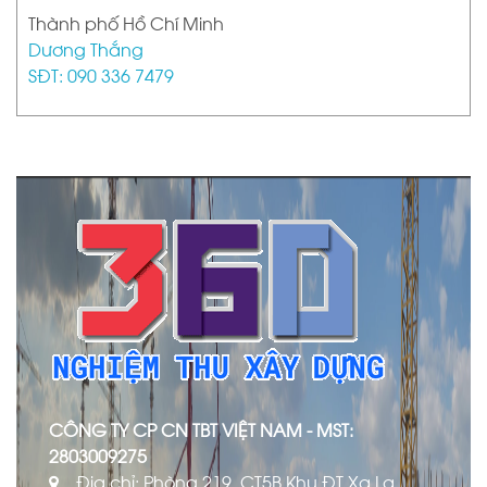
Thành phố Hồ Chí Minh
Dương Thắng
SĐT: 090 336 7479
CÔNG TY CP CN TBT VIỆT NAM - MST:
2803009275
Địa chỉ: Phòng 219, CT5B Khu ĐT Xa La,