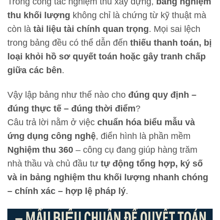
Trong công tác nghiệm thu xây dựng,
bảng nghiệm
thu khối lượng
không chỉ là chứng từ kỹ thuật mà
còn là
tài liệu tài chính quan trọng
. Mọi sai lệch
trong bảng đều có thể dẫn đến
thiếu thanh toán, bị
loại khỏi hồ sơ quyết toán hoặc gây tranh chấp
giữa các bên
.
Vậy lập bảng như thế nào cho
đúng quy định –
đúng thực tế – đúng thời điểm
?
Câu trả lời nằm ở việc
chuẩn hóa biểu mẫu và
ứng dụng công nghệ
, điển hình là phần mềm
Nghiệm thu 360
– công cụ đang giúp hàng trăm
nhà thầu và chủ đầu tư
tự động tổng hợp, ký số
và in bảng nghiệm thu khối lượng nhanh chóng
– chính xác – hợp lệ pháp lý
.