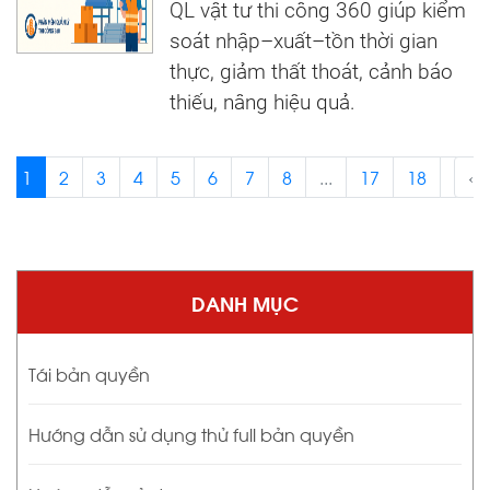
QL vật tư thi công 360 giúp kiểm
soát nhập–xuất–tồn thời gian
thực, giảm thất thoát, cảnh báo
thiếu, nâng hiệu quả.
1
2
3
4
5
6
7
8
...
17
18
›
‹
DANH MỤC
Tái bản quyền
Hướng dẫn sử dụng thử full bản quyền