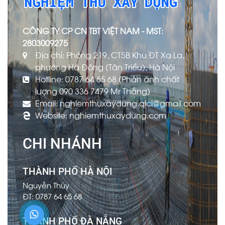
CÔNG TY CP CN TBT VIỆT NAM - MST:
2803009275
Địa chỉ: Phòng 219, CT5B Khu ĐT Xa La,
phường Hà Đông (Tân Triều), Hà Nội
Hotline: 0787 64 65 68 (Phản ánh chất
lượng 090 336 7479 Mr Thắng)
Email: nghiemthuxaydung.qlcl@gmail.com
Website: nghiemthuxaydung.com
CHI NHÁNH
THÀNH PHỐ HÀ NỘI
Nguyễn Thúy
ĐT: 0787 64 65 68
THÀNH PHỐ ĐÀ NẴNG