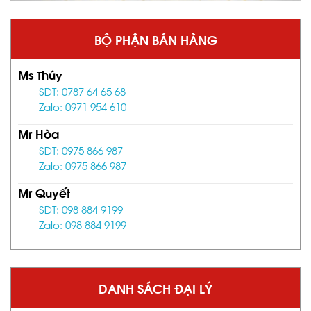
BỘ PHẬN BÁN HÀNG
Ms Thúy
SĐT: 0787 64 65 68
Zalo: 0971 954 610
Mr Hòa
SĐT: 0975 866 987
Zalo: 0975 866 987
Mr Quyết
SĐT: 098 884 9199
Zalo: 098 884 9199
DANH SÁCH ĐẠI LÝ