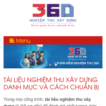
Menu
TÀI LIỆU NGHIỆM THU XÂY DỰNG
DANH MỤC VÀ CÁCH CHUẨN BỊ
Trong mọi công trình,
tài liệu nghiệm thu xây
dựng
là "hồ sơ gốc" để đánh giá chất lượng, bàn