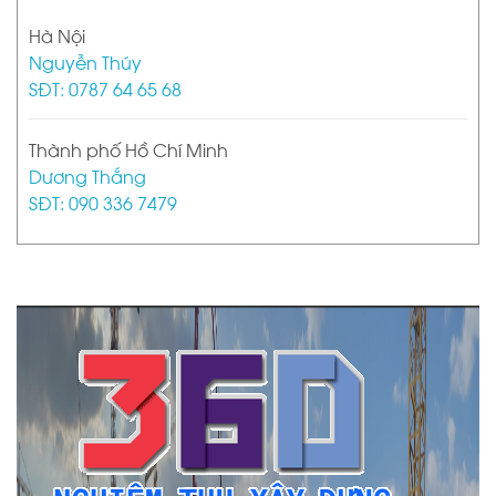
Hà Nội
Nguyễn Thúy
SĐT: 0787 64 65 68
Thành phố Hồ Chí Minh
Dương Thắng
SĐT: 090 336 7479