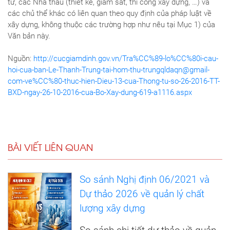
tư, các Nhà thầu (thiết kế, giám sát, thi công xây dựng, …) và
các chủ thể khác có liên quan theo quy định của pháp luật về
xây dựng, không thuộc các trường hợp như nêu tại Mục 1) của
Văn bản này.
Nguồn:
http://cucgiamdinh.gov.vn/Tra%CC%89-lo%CC%80i-cau-
hoi-cua-ban-Le-Thanh-Trung-tai-hom-thu-trungqldaqn@gmail-
com-ve%CC%80-thuc-hien-Dieu-13-cua-Thong-tu-so-26-2016-TT-
BXD-ngay-26-10-2016-cua-Bo-Xay-dung-619-a1116.aspx
BÀI VIẾT LIÊN QUAN
So sánh Nghị định 06/2021 và
Dự thảo 2026 về quản lý chất
lượng xây dựng