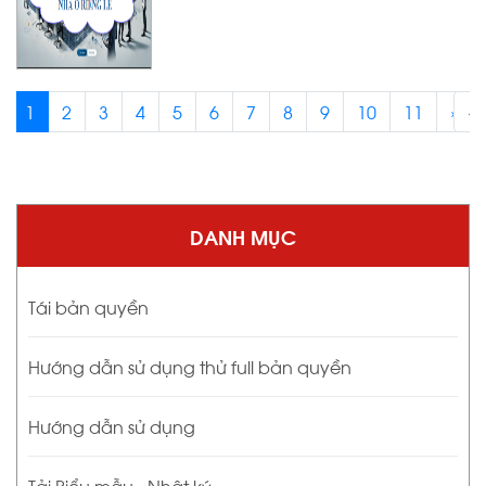
1
2
3
4
5
6
7
8
9
10
11
›
‹
DANH MỤC
Tái bản quyền
Hướng dẫn sử dụng thử full bản quyền
Hướng dẫn sử dụng
Tải Biểu mẫu - Nhật ký