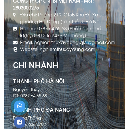
CÔNG TY CP CN TBT VIỆT NAM - MST:
2803009275
Địa chỉ: Phòng 219, CT5B Khu ĐT Xa La,
phường Hà Đông (Tân Triều), Hà Nội
Hotline: 0787 64 65 68 (Phản ánh chất
lượng 090 336 7479 Mr Thắng)
Email: nghiemthuxaydung.qlcl@gmail.com
Website: nghiemthuxaydung.com
CHI NHÁNH
THÀNH PHỐ HÀ NỘI
Nguyễn Thúy
ĐT: 0787 64 65 68
THÀNH PHỐ ĐÀ NẴNG
Dương Thắng
ĐT: 096 636 0702