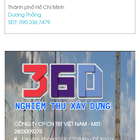
Thành phố Hồ Chí Minh
Dương Thắng
SĐT: 090 336 7479
CÔNG TY CP CN TBT VIỆT NAM - MST:
2803009275
Địa chỉ: Phòng 219, CT5B Khu ĐT Xa La,