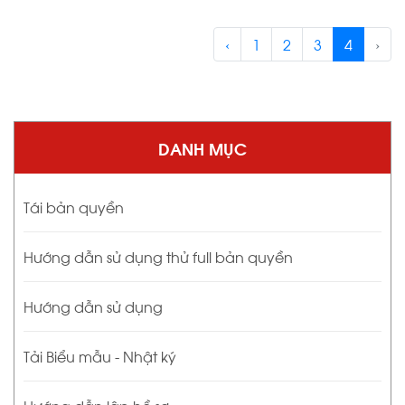
‹
1
2
3
4
›
DANH MỤC
Tái bản quyền
Hướng dẫn sử dụng thử full bản quyền
Hướng dẫn sử dụng
Tải Biểu mẫu - Nhật ký