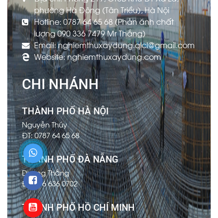
phường Hà Đông (Tân Triều), Hà Nội
Hotline: 0787 64 65 68 (Phản ánh chất
lượng 090 336 7479 Mr Thắng)
Email: nghiemthuxaydung.qlcl@gmail.com
Website: nghiemthuxaydung.com
CHI NHÁNH
THÀNH PHỐ HÀ NỘI
Nguyễn Thúy
ĐT: 0787 64 65 68
THÀNH PHỐ ĐÀ NẴNG
Dương Thắng
ĐT: 096 636 0702
THÀNH PHỐ HỒ CHÍ MINH