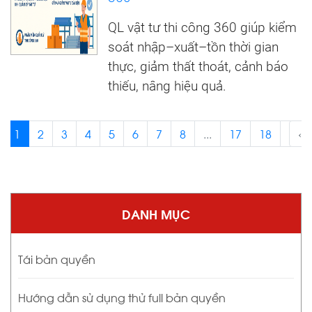
QL vật tư thi công 360 giúp kiểm
soát nhập–xuất–tồn thời gian
thực, giảm thất thoát, cảnh báo
thiếu, nâng hiệu quả.
1
2
3
4
5
6
7
8
...
17
18
›
‹
DANH MỤC
Tái bản quyền
Hướng dẫn sử dụng thử full bản quyền