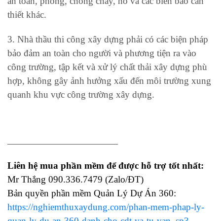
an toàn, phòng, chống cháy, nổ và các biển báo cần
thiết khác.
3. Nhà thầu thi công xây dựng phải có các biện pháp
bảo đảm an toàn cho người và phương tiện ra vào
công trường, tập kết và xử lý chất thải xây dựng phù
hợp, không gây ảnh hưởng xấu đến môi trường xung
quanh khu vực công trường xây dựng.
____________________________
Liên hệ mua phần mềm để được hỗ trợ tốt nhất:
Mr Thắng 090.336.7479 (Zalo/ĐT)
Bản quyền phần mềm Quản Lý Dự Án 360:
https://nghiemthuxaydung.com/phan-mem-phap-ly-
quan-ly-du-an-360-danh-cho-cdt-va-tu-van_sp3