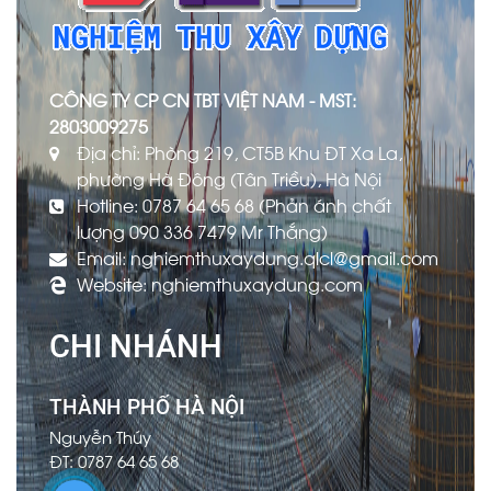
CÔNG TY CP CN TBT VIỆT NAM - MST:
2803009275
Địa chỉ: Phòng 219, CT5B Khu ĐT Xa La,
phường Hà Đông (Tân Triều), Hà Nội
Hotline: 0787 64 65 68 (Phản ánh chất
lượng 090 336 7479 Mr Thắng)
Email: nghiemthuxaydung.qlcl@gmail.com
Website: nghiemthuxaydung.com
CHI NHÁNH
THÀNH PHỐ HÀ NỘI
Nguyễn Thúy
ĐT: 0787 64 65 68