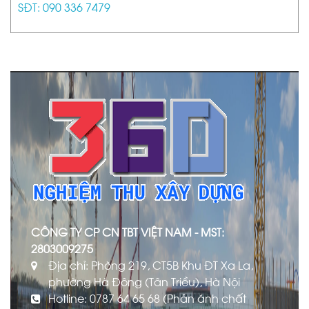
SĐT: 090 336 7479
CÔNG TY CP CN TBT VIỆT NAM - MST:
2803009275
Địa chỉ: Phòng 219, CT5B Khu ĐT Xa La,
phường Hà Đông (Tân Triều), Hà Nội
Hotline: 0787 64 65 68 (Phản ánh chất