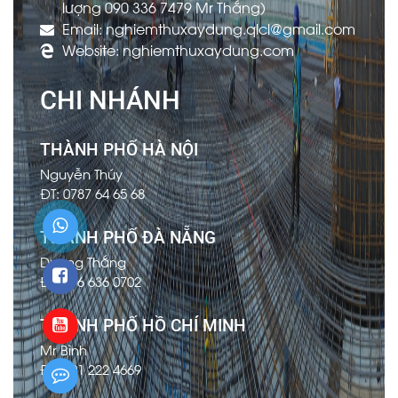
lượng 090 336 7479 Mr Thắng)
Email: nghiemthuxaydung.qlcl@gmail.com
Website: nghiemthuxaydung.com
CHI NHÁNH
THÀNH PHỐ HÀ NỘI
Nguyễn Thúy
ĐT: 0787 64 65 68
THÀNH PHỐ ĐÀ NẴNG
Dương Thắng
ĐT: 096 636 0702
THÀNH PHỐ HỒ CHÍ MINH
Mr Bình
ĐT: 091 222 4669