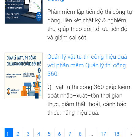
Phần mềm lập tiến độ thi công tự
động, liên kết nhật ký & nghiệm
thu, giúp theo dõi, tối ưu tiến độ
và giảm sai sót.
Quản lý vật tư thi công hiệu quả
với phần mềm Quản lý thi công
360
QL vật tư thi công 360 giúp kiểm
soát nhập–xuất–tồn thời gian
thực, giảm thất thoát, cảnh báo
thiếu, nâng hiệu quả.
1
2
3
4
5
6
7
8
...
17
18
›
‹