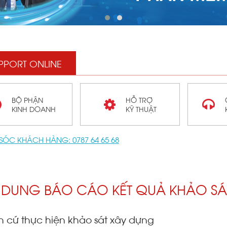
PPORT ONLINE
BỘ PHẬN
HỖ TRỢ
KINH DOANH
KỸ THUẬT
SÓC KHÁCH HÀNG:
0787 64 65 68
 DUNG BÁO CÁO KẾT QUẢ KHẢO SÁ
n cứ thực hiện khảo sát xây dựng