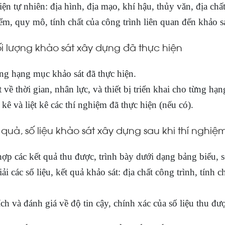
iện tự nhiên: địa hình, địa mạo, khí hậu, thủy văn, địa chấ
ểm, quy mô, tính chất của công trình liên quan đến khảo sá
ối lượng khảo sát xây dựng đã thực hiện
ng hạng mục khảo sát đã thực hiện.
t về thời gian, nhân lực, và thiết bị triển khai cho từng hạ
kê và liệt kê các thí nghiệm đã thực hiện (nếu có).
t quả, số liệu khảo sát xây dựng sau khi thí nghiệ
ợp các kết quả thu được, trình bày dưới dạng bảng biểu, 
ải các số liệu, kết quả khảo sát: địa chất công trình, tính c
ch và đánh giá về độ tin cậy, chính xác của số liệu thu đư