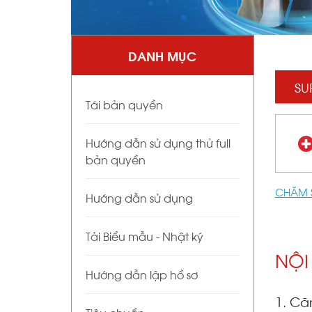
DANH MỤC
SU
Tái bản quyền
Hướng dẫn sử dụng thử full
bản quyền
CHĂM 
Hướng dẫn sử dụng
Tải Biểu mẫu - Nhật ký
NỘI
Hướng dẫn lập hồ sơ
1. Că