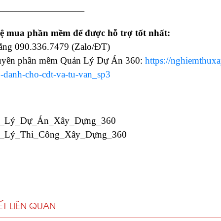
______________________
ệ mua phần mềm để được hỗ trợ tốt nhất:
ng 090.336.7479 (Zalo/ĐT)
uyền phần mềm Quản Lý Dự Án 360:
https://nghiemthu
-danh-cho-cdt-va-tu-van_sp3
_Lý_Dự_Án_Xây_Dựng_360
_Lý_Thi_Công_Xây_Dựng_360
IẾT LIÊN QUAN