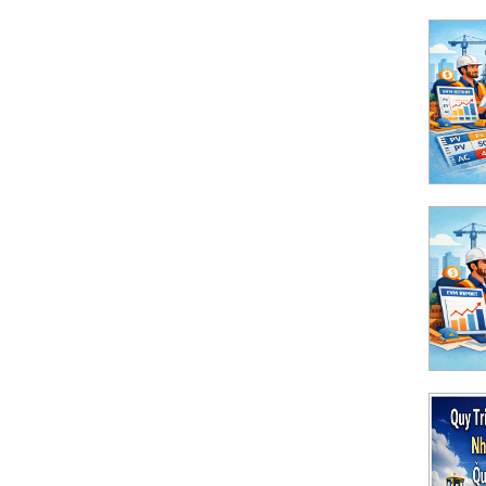
ong dự án xây dựng bằng Excel dễ hiểu nhất
ed Value Management) là gì? Cách tính
 hiểu
ned Value Management) là gì? Hướng dẫn dễ
ng
Tư Công Nhóm B, C Thuộc Thẩm Quyền UBND
 Cấp Chi Tiết
 án mới theo mô hình 2 cấp