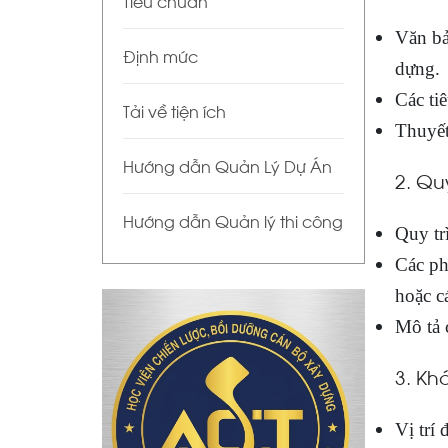
Tiêu chuẩn
Văn bả
Định mức
dựng.
Các ti
Tải về tiện ích
Thuyết
Hướng dẫn Quản Lý Dự Án
2. Qu
Hướng dẫn Quản lý thi công
Quy trì
Các ph
hoặc cá
Mô tả c
3. Kh
Vị trí 