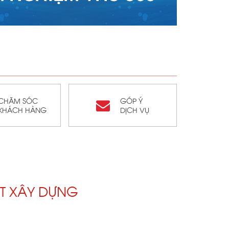
CHĂM SÓC
GÓP Ý
KHÁCH HÀNG
DỊCH VỤ
T XÂY DỰNG