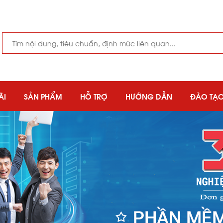
ÃI
SẢN PHẨM
HỖ TRỢ
HƯỚNG DẪN
ĐÀO TẠ