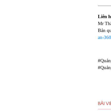
______
Liên h
Mr Thắ
Bản q
an-360
#Quản
#Quản
BÀI V