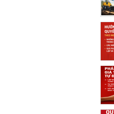
công trình theo Nghị định 99 2021 NĐCP
uyết toán theo NĐ 99/2021, kèm biểu mẫu,
 pháp Nghiệm thu 360 giúp tự động hóa quy
á trị khối lượng Tự động và chính xác
ây dựng: lấy dữ liệu nghiệm thu, tính giá trị,
, rút ngắn thời gian và tăng minh bạch.
ông trình Chuẩn hóa hồ sơ thanh toán