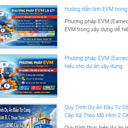
Hướng dẫn tính EVM trong 
Phương pháp EVM (Earned 
EVM trong xây dựng dễ hi
Phương pháp EVM (Earned
hiểu cho dự án xây dựng
Quy Trình Dự Án Đầu Tư 
Cấp Xã Theo Mô Hình 2 Cấp
Quy trình thực hiện dự án 