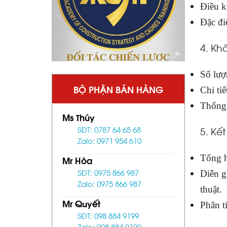
Điều k
Đặc đi
4. Kh
Số lượ
BỘ PHẬN BÁN HÀNG
Chi tiế
Thống 
Ms Thúy
5. Kế
SĐT: 0787 64 65 68
Zalo: 0971 954 610
Tổng h
Mr Hòa
SĐT: 0975 866 987
Diễn gi
Zalo: 0975 866 987
thuật.
Mr Quyết
Phân tí
SĐT: 098 884 9199
Zalo: 098 884 9199