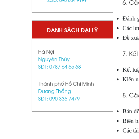
6. Cá
Đánh g
Các lư
DANH SÁCH ĐẠI LÝ
Đề xuấ
Hà Nội
7. 
Nguyễn Thúy
SĐT: 0787 64 65 68
Kết lu
Kiến ng
Thành phố Hồ Chí Minh
Dương Thắng
8. Cá
SĐT: 090 336 7479
Bản đồ
Biên b
Các tài