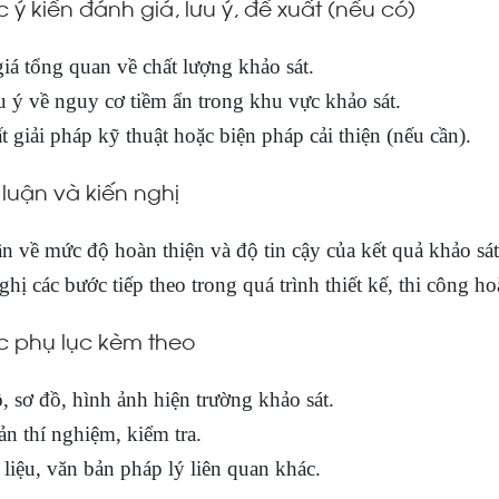
c ý kiến đánh giá, lưu ý, đề xuất (nếu có)
iá tổng quan về chất lượng khảo sát.
u ý về nguy cơ tiềm ẩn trong khu vực khảo sát.
t giải pháp kỹ thuật hoặc biện pháp cải thiện (nếu cần).
Kết luận và kiến nghị
ận về mức độ hoàn thiện và độ tin cậy của kết quả khảo sát
hị các bước tiếp theo trong quá trình thiết kế, thi công ho
c phụ lục kèm theo
, sơ đồ, hình ảnh hiện trường khảo sát.
ản thí nghiệm, kiểm tra.
 liệu, văn bản pháp lý liên quan khác.