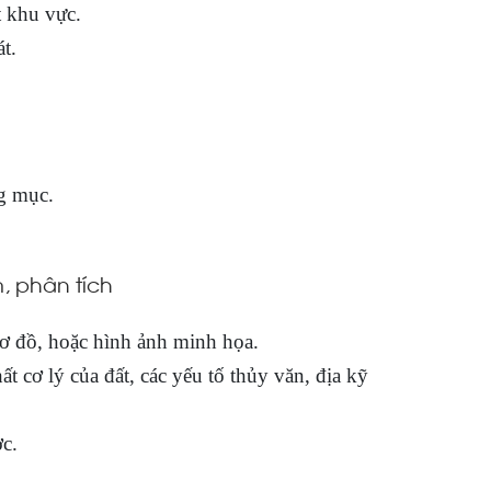
t khu vực.
t.
ng mục.
m, phân tích
sơ đồ, hoặc hình ảnh minh họa.
hất cơ lý của đất, các yếu tố thủy văn, địa kỹ
ợc.