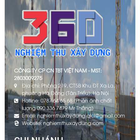
CÔNG TY CP CN TBT VIỆT NAM - MST:
2803009275
Địa chỉ: Phòng 219, CT5B Khu ĐT Xa La,
phường Hà Đông (Tân Triều), Hà Nội
Hotline: 0787 64 65 68 (Phản ánh chất
lượng 090 336 7479 Mr Thắng)
Email: nghiemthuxaydung.qlcl@gmail.com
Website: nghiemthuxaydung.com