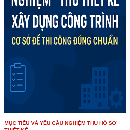
MỤC TIÊU VÀ YÊU CẦU NGHIỆM THU HỒ SƠ
THIẾT KẾ