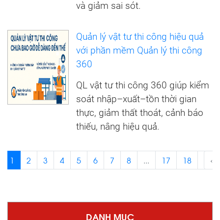
và giảm sai sót.
Quản lý vật tư thi công hiệu quả
với phần mềm Quản lý thi công
360
QL vật tư thi công 360 giúp kiểm
soát nhập–xuất–tồn thời gian
thực, giảm thất thoát, cảnh báo
thiếu, nâng hiệu quả.
1
2
3
4
5
6
7
8
...
17
18
›
‹
DANH MỤC