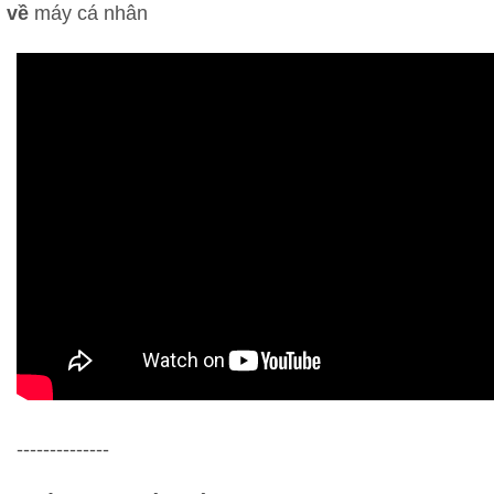
về
máy cá nhân
--------------