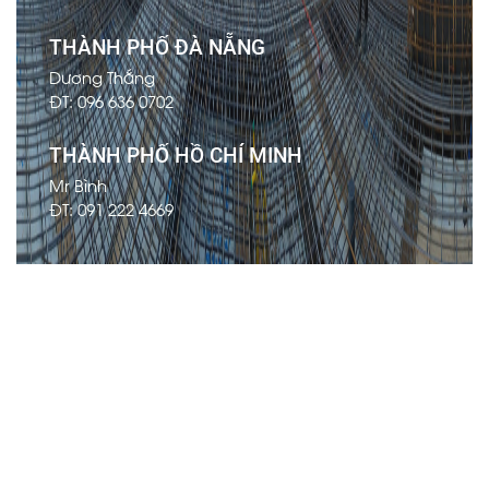
THÀNH PHỐ ĐÀ NẴNG
Dương Thắng
ĐT: 096 636 0702
THÀNH PHỐ HỒ CHÍ MINH
Mr Bình
ĐT: 091 222 4669