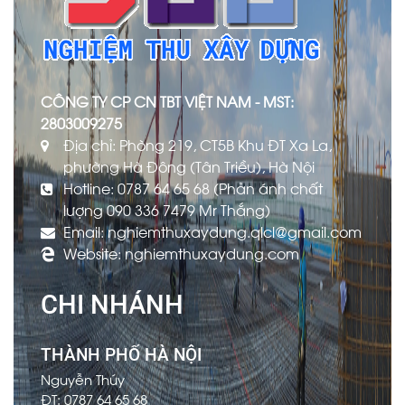
CÔNG TY CP CN TBT VIỆT NAM - MST:
2803009275
Địa chỉ: Phòng 219, CT5B Khu ĐT Xa La,
phường Hà Đông (Tân Triều), Hà Nội
Hotline: 0787 64 65 68 (Phản ánh chất
lượng 090 336 7479 Mr Thắng)
Email: nghiemthuxaydung.qlcl@gmail.com
Website: nghiemthuxaydung.com
CHI NHÁNH
THÀNH PHỐ HÀ NỘI
Nguyễn Thúy
ĐT: 0787 64 65 68