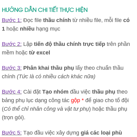
HƯỚNG DẪN CHI TIẾT THỰC HIỆN
Bước 1:
Đọc file
thầu chính
từ nhiều file, mỗi file
có
1
hoặc
nhiều
hạng mục
Bước 2:
Lập
tiến độ thầu chính
trực tiếp
trên phần
mềm hoặc
từ excel
Bước 3:
Phân khai thầu phụ
lấy theo chuẩn thầu
chính
(Tức là có nhiều cách khác nữa)
Bước 4:
Cài đặt
Tạo
nhóm
đầu việc
thầu phụ
theo
bảng phụ lục dạng công tác
gộp *
để giao cho tổ đội
(
Có thể chỉ nhân công và vật tư phụ
) hoặc thầu phụ
(trọn gói).
Bước 5:
Tạo đầu việc xây dựng
giá các loại phù