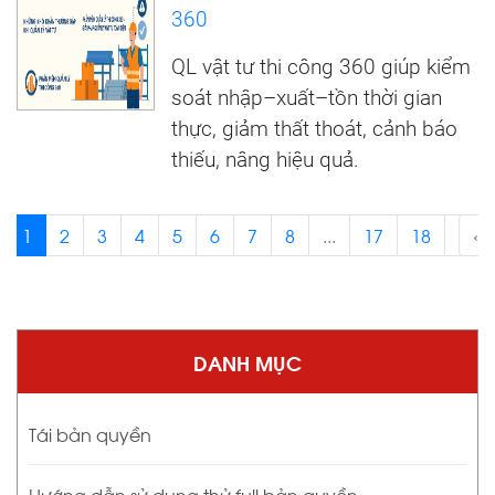
360
QL vật tư thi công 360 giúp kiểm
soát nhập–xuất–tồn thời gian
thực, giảm thất thoát, cảnh báo
thiếu, nâng hiệu quả.
1
2
3
4
5
6
7
8
...
17
18
›
‹
DANH MỤC
Tái bản quyền
Hướng dẫn sử dụng thử full bản quyền