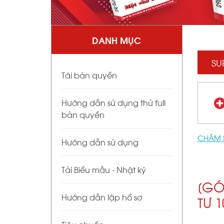
DANH MỤC
SU
Tái bản quyền
Hướng dẫn sử dụng thử full
bản quyền
CHĂM 
Hướng dẫn sử dụng
Tải Biểu mẫu - Nhật ký
[GÓ
Hướng dẫn lập hồ sơ
TƯ 1