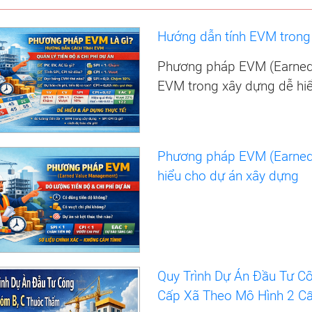
Hướng dẫn tính EVM trong 
Phương pháp EVM (Earned 
EVM trong xây dựng dễ hi
Phương pháp EVM (Earned
hiểu cho dự án xây dựng
Quy Trình Dự Án Đầu Tư 
Cấp Xã Theo Mô Hình 2 Cấp