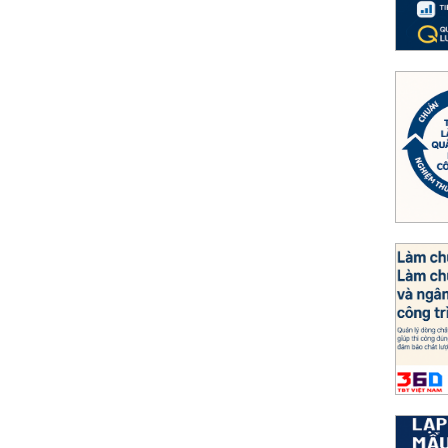
 truy xuất nhanh, chuẩn pháp lý.
 lý chất lượng công trình từ A đến Z
 trong xây dựng; cần đúng quy trình, đủ biểu
mềm Nghiệm thu 360 để tối ưu.
rên công trường bằng phần mềm Quản lý thi
nh với Thi công 360: kiểm soát tiến độ, chi
ng hiệu quả thi công.
thi công Mẫu chuẩn dễ sử dụng