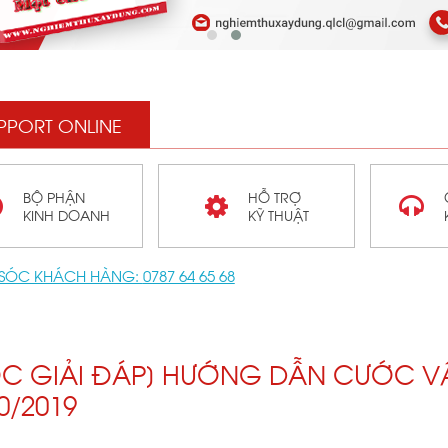
PPORT ONLINE
BỘ PHẬN
HỖ TRỢ
KINH DOANH
KỸ THUẬT
SÓC KHÁCH HÀNG:
0787 64 65 68
C GIẢI ĐÁP] HƯỚNG DẪN CƯỚC V
0/2019