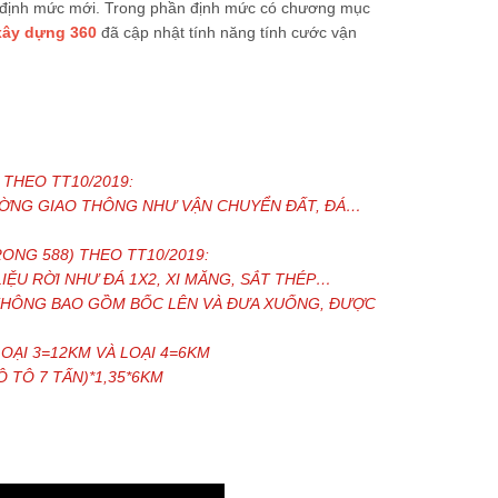
định mức mới. Trong phần định mức có chương mục
xây dựng 360
đã cập nhật tính năng tính cước vận
 THEO TT10/2019:
ƯỜNG GIAO THÔNG NHƯ VẬN CHUYỂN ĐẤT, ĐÁ…
NG 588) THEO TT10/2019:
IỆU RỜI NHƯ ĐÁ 1X2, XI MĂNG, SẮT THÉP…
 KHÔNG BAO GỒM BỐC LÊN VÀ ĐƯA XUỐNG, ĐƯỢC
LOẠI 3=12KM VÀ LOẠI 4=6KM
 TÔ 7 TẤN)*1,35*6KM