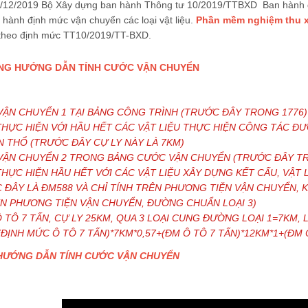
/12/2019 Bộ Xây dựng ban hành Thông tư 10/2019/TTBXD Ban hành 
hành định mức vận chuyển các loại vật liệu.
Phần mềm nghiệm thu 
theo định mức TT10/2019/TT-BXD.
NG HƯỚNG DẪN TÍNH CƯỚC VẬN CHUYỂN
 VẬN CHUYỂN 1 TẠI BẢNG CÔNG TRÌNH (TRƯỚC ĐÂY TRONG 1776)
HỰC HIỆN VỚI HẦU HẾT CÁC VẬT LIỆU THỰC HIỆN CÔNG TÁC Đ
 THỔ (TRƯỚC ĐÂY CỰ LY NÀY LÀ 7KM)
 VẬN CHUYỂN 2 TRONG BẢNG CƯỚC VẬN CHUYỂN (TRƯỚC ĐÂY TRO
HỰC HIỆN HẦU HẾT VỚI CÁC VẬT LIỆU XÂY DỰNG KẾT CẤU, VẬT L
 ĐÂY LÀ ĐM588 VÀ CHỈ TÍNH TRÊN PHƯƠNG TIỆN VẬN CHUYỂN,
N PHƯƠNG TIỆN VẬN CHUYỂN, ĐƯỜNG CHUẨN LOẠI 3)
 Ô TÔ 7 TẤN, CỰ LY 25KM, QUA 3 LOẠI CUNG ĐƯỜNG LOẠI 1=7KM, 
(ĐỊNH MỨC Ô TÔ 7 TẤN)*7KM*0,57+(ĐM Ô TÔ 7 TẤN)*12KM*1+(ĐM Ô
HƯỚNG DẪN TÍNH CƯỚC VẬN CHUYỂN