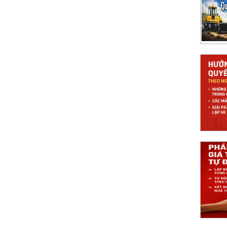
 án mới theo mô hình 2 cấp
công trình theo Nghị định 99 2021 NĐCP
uyết toán theo NĐ 99/2021, kèm biểu mẫu,
 pháp Nghiệm thu 360 giúp tự động hóa quy
á trị khối lượng Tự động và chính xác
ây dựng: lấy dữ liệu nghiệm thu, tính giá trị,
, rút ngắn thời gian và tăng minh bạch.