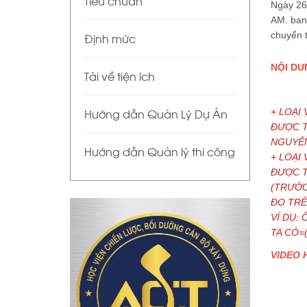
Tiêu chuẩn
Ngày 26
AM. ban 
chuyển 
Định mức
NỘI DU
Tải về tiện ích
Hướng dẫn Quản Lý Dự Án
+ LOẠI
ĐƯỢC T
NGUYÊN
Hướng dẫn Quản lý thi công
+ LOẠI
ĐƯỢC T
(TRƯỚC
ĐO TRÊ
VÍ DỤ:
TA CÓ=
VIDEO 