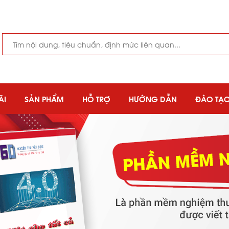
ÃI
SẢN PHẨM
HỖ TRỢ
HƯỚNG DẪN
ĐÀO TẠ