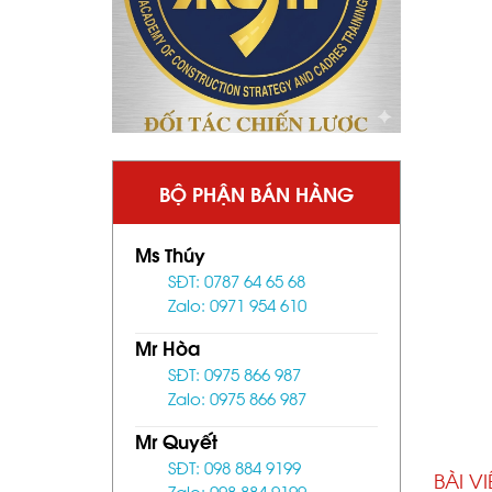
BỘ PHẬN BÁN HÀNG
Ms Thúy
SĐT: 0787 64 65 68
Zalo: 0971 954 610
Mr Hòa
SĐT: 0975 866 987
Zalo: 0975 866 987
Mr Quyết
SĐT: 098 884 9199
BÀI V
Zalo: 098 884 9199