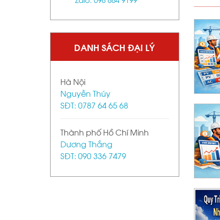
ong dự án xây dựng bằng Excel dễ hiểu nhất
DANH SÁCH ĐẠI LÝ
ed Value Management) là gì? Cách tính
 hiểu
Hà Nội
Nguyễn Thúy
SĐT: 0787 64 65 68
ned Value Management) là gì? Hướng dẫn dễ
ng
Thành phố Hồ Chí Minh
Dương Thắng
SĐT: 090 336 7479
Tư Công Nhóm B, C Thuộc Thẩm Quyền UBND
 Cấp Chi Tiết