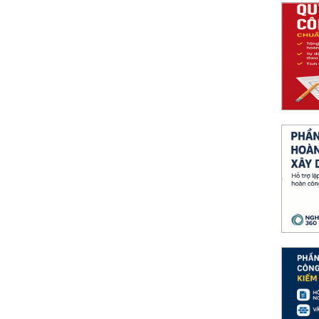
ông trình Chuẩn hóa hồ sơ thanh toán
dựng: tự động lấy dữ liệu nghiệm thu–hoàn
, giảm 70% thời gian và hạn lỗi.
y dựng Hỗ trợ lập hồ sơ hoàn công nhanh
g với Nghiệm thu 360: tự động hóa, chuẩn
ệm thu–quyết toán.
 lượng công trình Đáp ứng mọi yêu cầu kiểm
60 số hóa QLCL xây dựng: quản lý hồ sơ,