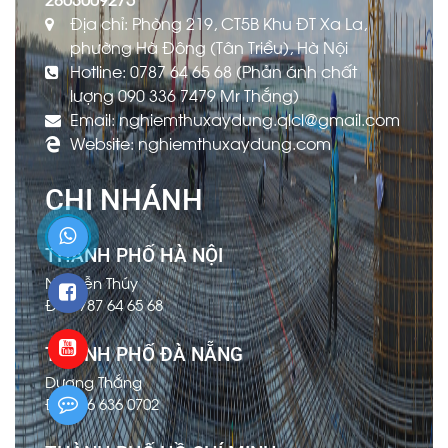
Địa chỉ: Phòng 219, CT5B Khu ĐT Xa La,
phường Hà Đông (Tân Triều), Hà Nội
Hotline: 0787 64 65 68 (Phản ánh chất
lượng 090 336 7479 Mr Thắng)
Email: nghiemthuxaydung.qlcl@gmail.com
Website: nghiemthuxaydung.com
CHI NHÁNH
THÀNH PHỐ HÀ NỘI
Nguyễn Thúy
ĐT: 0787 64 65 68
THÀNH PHỐ ĐÀ NẴNG
Dương Thắng
ĐT: 096 636 0702