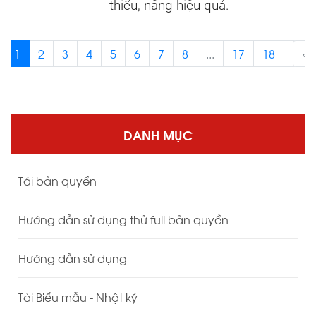
thiếu, nâng hiệu quả.
1
2
3
4
5
6
7
8
...
17
18
›
‹
DANH MỤC
Tái bản quyền
Hướng dẫn sử dụng thử full bản quyền
Hướng dẫn sử dụng
Tải Biểu mẫu - Nhật ký