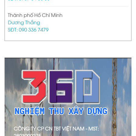
Thành phố Hồ Chí Minh
Dương Thắng
SĐT: 090 336 7479
CÔNG TY CP CN TBT VIỆT NAM - MST:
2803009275