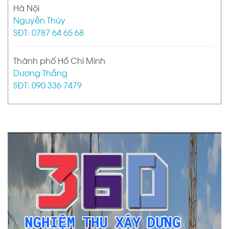
Hà Nội
Nguyễn Thúy
SĐT: 0787 64 65 68
Thành phố Hồ Chí Minh
Dương Thắng
SĐT: 090 336 7479