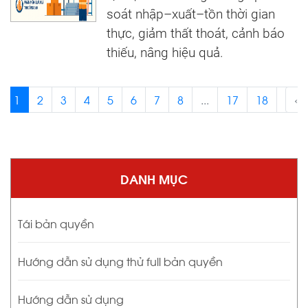
soát nhập–xuất–tồn thời gian
thực, giảm thất thoát, cảnh báo
thiếu, nâng hiệu quả.
1
2
3
4
5
6
7
8
...
17
18
›
‹
DANH MỤC
Tái bản quyền
Hướng dẫn sử dụng thử full bản quyền
Hướng dẫn sử dụng