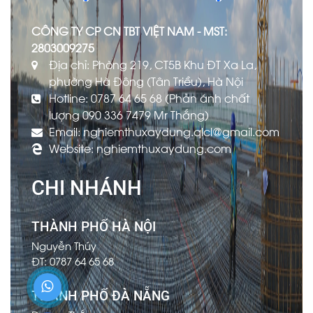
CÔNG TY CP CN TBT VIỆT NAM - MST:
2803009275
Địa chỉ: Phòng 219, CT5B Khu ĐT Xa La,
phường Hà Đông (Tân Triều), Hà Nội
Hotline: 0787 64 65 68 (Phản ánh chất
lượng 090 336 7479 Mr Thắng)
Email: nghiemthuxaydung.qlcl@gmail.com
Website: nghiemthuxaydung.com
CHI NHÁNH
THÀNH PHỐ HÀ NỘI
Nguyễn Thúy
ĐT: 0787 64 65 68
THÀNH PHỐ ĐÀ NẴNG