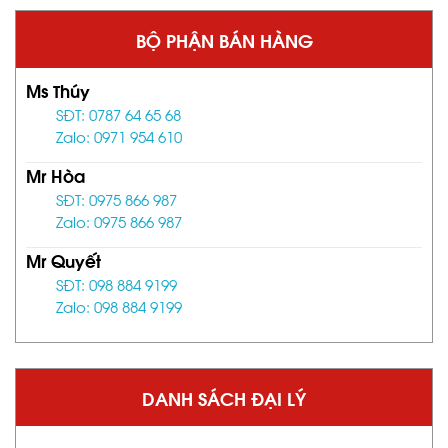
BỘ PHẬN BÁN HÀNG
Ms Thúy
SĐT: 0787 64 65 68
Zalo: 0971 954 610
Mr Hòa
SĐT: 0975 866 987
Zalo: 0975 866 987
Mr Quyết
SĐT: 098 884 9199
Zalo: 098 884 9199
DANH SÁCH ĐẠI LÝ