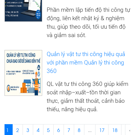
Phần mềm lập tiến độ thi công tự
động, liên kết nhật ký & nghiệm
thu, giúp theo dõi, tối ưu tiến độ
và giảm sai sót.
Quản lý vật tư thi công hiệu quả
với phần mềm Quản lý thi công
360
QL vật tư thi công 360 giúp kiểm
soát nhập–xuất–tồn thời gian
thực, giảm thất thoát, cảnh báo
thiếu, nâng hiệu quả.
1
2
3
4
5
6
7
8
...
17
18
›
‹