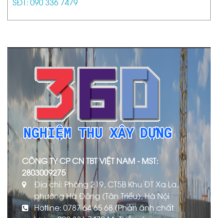
SĐT: 090 336 7479
CÔNG TY CP CN TBT VIỆT NAM - MST:
2803009275
Địa chỉ: Phòng 219, CT5B Khu ĐT Xa La,
phường Hà Đông (Tân Triều), Hà Nội
Hotline: 0787 64 65 68 (Phản ánh chất