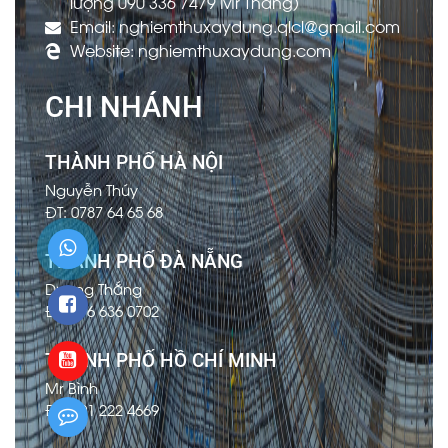
lượng 090 336 7479 Mr Thắng)
Email: nghiemthuxaydung.qlcl@gmail.com
Website: nghiemthuxaydung.com
CHI NHÁNH
THÀNH PHỐ HÀ NỘI
Nguyễn Thúy
ĐT: 0787 64 65 68
THÀNH PHỐ ĐÀ NẴNG
Dương Thắng
ĐT: 096 636 0702
THÀNH PHỐ HỒ CHÍ MINH
Mr Bình
ĐT: 091 222 4669