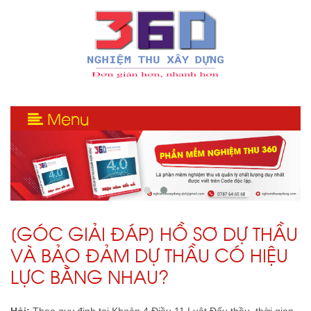
Menu
[GÓC GIẢI ĐÁP] HỒ SƠ DỰ THẦU
VÀ BẢO ĐẢM DỰ THẦU CÓ HIỆU
LỰC BẰNG NHAU?
Hỏi:
Theo quy định tại Khoản 4 Điều 11 Luật Đấu thầu, thời gian