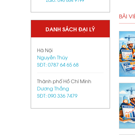
BÀI V
DANH SÁCH ĐẠI LÝ
ong dự án xây dựng bằng Excel dễ hiểu nhất
ed Value Management) là gì? Cách tính
Hà Nội
 hiểu
Nguyễn Thúy
SĐT: 0787 64 65 68
Thành phố Hồ Chí Minh
ned Value Management) là gì? Hướng dẫn dễ
Dương Thắng
ng
SĐT: 090 336 7479