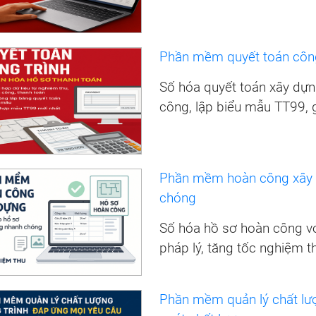
Phần mềm quyết toán công
Số hóa quyết toán xây dựn
công, lập biểu mẫu TT99, g
Phần mềm hoàn công xây d
chóng
Số hóa hồ sơ hoàn công vớ
pháp lý, tăng tốc nghiệm t
Phần mềm quản lý chất lư