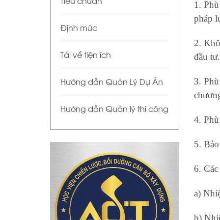
Tiêu chuẩn
1. Phù
pháp l
Định mức
2. Khô
Tải về tiện ích
đầu tư.
Hướng dẫn Quản Lý Dự Án
3. Phù
chương
Hướng dẫn Quản lý thi công
4. Phù
5. Bảo
6. Các
a) Nhi
b) Nhi