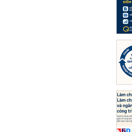
60 số hóa QLCL xây dựng: quản lý hồ sơ,
 truy xuất nhanh, chuẩn pháp lý.
 lý chất lượng công trình từ A đến Z
 trong xây dựng; cần đúng quy trình, đủ biểu
mềm Nghiệm thu 360 để tối ưu.
rên công trường bằng phần mềm Quản lý thi
nh với Thi công 360: kiểm soát tiến độ, chi
ng hiệu quả thi công.