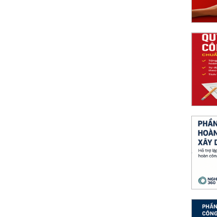
ông trình Chuẩn hóa hồ sơ thanh toán
dựng: tự động lấy dữ liệu nghiệm thu–hoàn
, giảm 70% thời gian và hạn lỗi.
y dựng Hỗ trợ lập hồ sơ hoàn công nhanh
g với Nghiệm thu 360: tự động hóa, chuẩn
ệm thu–quyết toán.
 lượng công trình Đáp ứng mọi yêu cầu kiểm