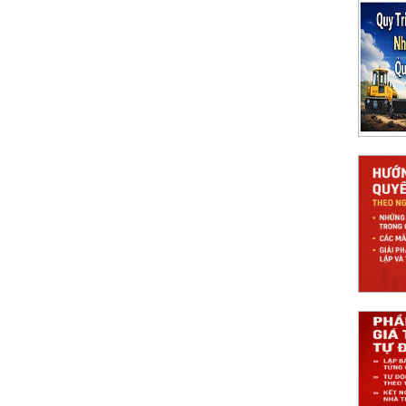
Tư Công Nhóm B, C Thuộc Thẩm Quyền UBND
 Cấp Chi Tiết
 án mới theo mô hình 2 cấp
công trình theo Nghị định 99 2021 NĐCP
uyết toán theo NĐ 99/2021, kèm biểu mẫu,
 pháp Nghiệm thu 360 giúp tự động hóa quy
á trị khối lượng Tự động và chính xác
ây dựng: lấy dữ liệu nghiệm thu, tính giá trị,
, rút ngắn thời gian và tăng minh bạch.