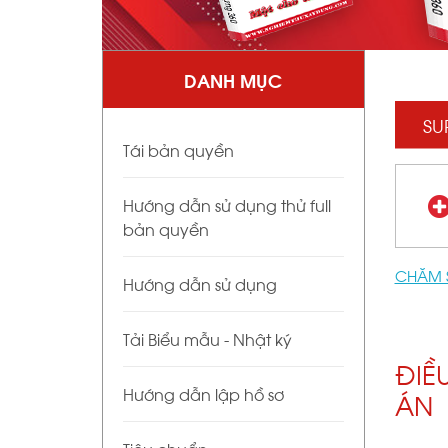
DANH MỤC
SU
Tái bản quyền
Hướng dẫn sử dụng thử full
bản quyền
CHĂM 
Hướng dẫn sử dụng
Tải Biểu mẫu - Nhật ký
ĐIỀ
Hướng dẫn lập hồ sơ
ÁN