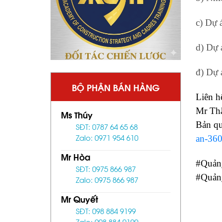
c) Dự 
d) Dự 
đ) Dự 
BỘ PHẬN BÁN HÀNG
Liên h
Mr Thắ
Ms Thúy
Bản q
SĐT: 0787 64 65 68
Zalo: 0971 954 610
an-360
Mr Hòa
#Quản
SĐT: 0975 866 987
#Quản
Zalo: 0975 866 987
Mr Quyết
SĐT: 098 884 9199
Zalo: 098 884 9199