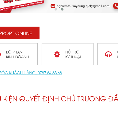
PPORT ONLINE
BỘ PHẬN
HỖ TRỢ
KINH DOANH
KỸ THUẬT
SÓC KHÁCH HÀNG:
0787 64 65 68
U KIỆN QUYẾT ĐỊNH CHỦ TRƯƠNG ĐẦ