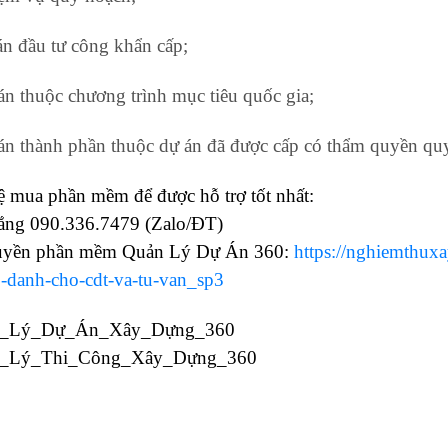
án đầu tư công khẩn cấp;
án thuộc chương trình mục tiêu quốc gia;
án thành phần thuộc dự án đã được cấp có thẩm quyền quy
ệ mua phần mềm để được hỗ trợ tốt nhất:
ng 090.336.7479 (Zalo/ĐT)
uyền phần mềm Quản Lý Dự Án 360:
https://nghiemthu
-danh-cho-cdt-va-tu-van_sp3
_Lý_Dự_Án_Xây_Dựng_360
_Lý_Thi_Công_Xây_Dựng_360