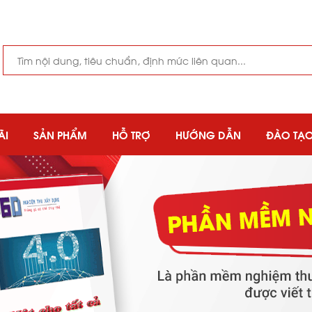
ÃI
SẢN PHẨM
HỖ TRỢ
HƯỚNG DẪN
ĐÀO TẠ