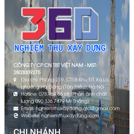
CÔNG TY CP CN TBT VIỆT NAM - MST:
2803009275
Địa chỉ: Phòng 219, CT5B Khu ĐT Xa La,
phường Hà Đông (Tân Triều), Hà Nội
Hotline: 0787 64 65 68 (Phản ánh chất
lượng 090 336 7479 Mr Thắng)
Email: nghiemthuxaydung.qlcl@gmail.com
Website: nghiemthuxaydung.com
CHI NHÁNH