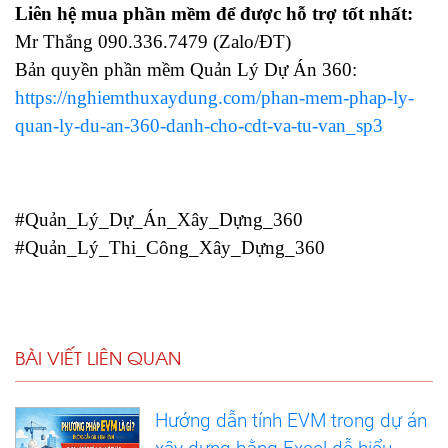
Liên hệ mua phần mềm để được hỗ trợ tốt nhất:
Mr Thắng 090.336.7479 (Zalo/ĐT)
Bản quyền phần mềm Quản Lý Dự Án 360:
https://nghiemthuxaydung.com/phan-mem-phap-ly-
quan-ly-du-an-360-danh-cho-cdt-va-tu-van_sp3
#Quản_Lý_Dự_Án_Xây_Dựng_360
#Quản_Lý_Thi_Công_Xây_Dựng_360
BÀI VIẾT LIÊN QUAN
Hướng dẫn tính EVM trong dự án