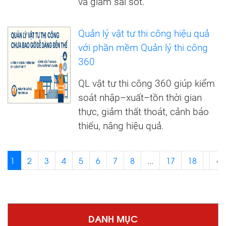
và giảm sai sót.
Quản lý vật tư thi công hiệu quả
với phần mềm Quản lý thi công
360
QL vật tư thi công 360 giúp kiểm
soát nhập–xuất–tồn thời gian
thực, giảm thất thoát, cảnh báo
thiếu, nâng hiệu quả.
1
2
3
4
5
6
7
8
...
17
18
›
‹
DANH MỤC