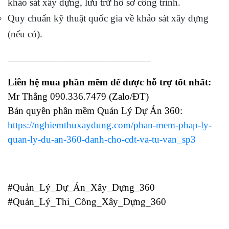
khảo sát xây dựng, lưu trữ hồ sơ công trình.
Quy chuẩn kỹ thuật quốc gia về khảo sát xây dựng
(nếu có).
____________________________
Liên hệ mua phần mềm để được hỗ trợ tốt nhất:
Mr Thắng 090.336.7479 (Zalo/ĐT)
Bản quyền phần mềm Quản Lý Dự Án 360:
https://nghiemthuxaydung.com/phan-mem-phap-ly-
quan-ly-du-an-360-danh-cho-cdt-va-tu-van_sp3
#Quản_Lý_Dự_Án_Xây_Dựng_360
#Quản_Lý_Thi_Công_Xây_Dựng_360