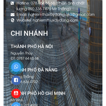
Hotline: 0787 64 65 68 (Phản ánh chất
lượng 090 336 7479 Mr Thắng)
Email: nghiemthuxaydung.qlcl@gmail.com
Website: nghiemthuxaydung.com
CHI NHÁNH
THÀNH PHỐ HÀ NỘI
Nguyễn Thúy
ĐT: 0787 64 65 68
THÀNH PHỐ ĐÀ NẴNG
Dương Thắng
ĐT: 096 636 0702
THÀNH PHỐ HỒ CHÍ MINH
Mr Bình
ĐT: 091 222 4669