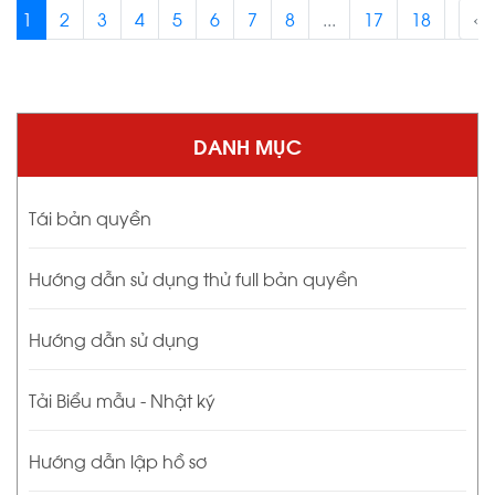
1
2
3
4
5
6
7
8
...
17
18
›
‹
DANH MỤC
Tái bản quyền
Hướng dẫn sử dụng thử full bản quyền
Hướng dẫn sử dụng
Tải Biểu mẫu - Nhật ký
Hướng dẫn lập hồ sơ