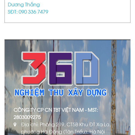
Dương Thắng
SĐT: 090 336 7479
CÔNG TY CP CN TBT VIỆT NAM - MST:
2803009275
Địa chỉ: Phòng 219, CT5B Khu ĐT Xa La,
phường Hà Đông (Tân Triều), Hà Nội