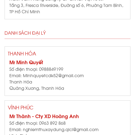
Tầng 3, Fresca Riverside, Đường số 6, Phường Tam Bình,
TP Hồ Chí Minh
DANH SÁCH ĐẠI LÝ
THANH HÓA
Mr Minh Quyết
Số điện thoại: 0988849199
Email: Minhquyetcdk52@gmail.com
Thanh Hóa
Quảng Xương, Thanh Hóa
VĨNH PHÚC
Mr Thành - Cty XD Hoàng Anh
Số điện thoại: 0963 892 868
Email: nghiemthuxaydung.qlcl@gmail.com