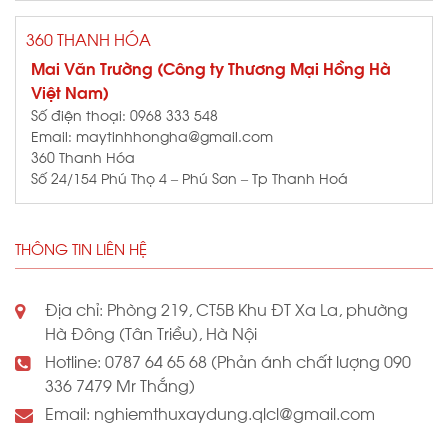
360 THANH HÓA
Mai Văn Trường (Công ty Thương Mại Hồng Hà
Việt Nam)
Số điện thoại: 0968 333 548
Email: maytinhhongha@gmail.com
360 Thanh Hóa
Số 24/154 Phú Thọ 4 – Phú Sơn – Tp Thanh Hoá
THÔNG TIN LIÊN HỆ
Địa chỉ: Phòng 219, CT5B Khu ĐT Xa La, phường
Hà Đông (Tân Triều), Hà Nội
Hotline: 0787 64 65 68 (Phản ánh chất lượng 090
336 7479 Mr Thắng)
Email: nghiemthuxaydung.qlcl@gmail.com