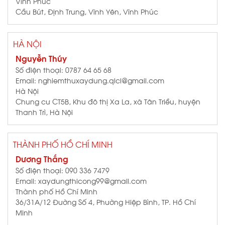
Vĩnh Phúc
Cầu Bút, Định Trung, Vĩnh Yên, Vĩnh Phúc
HÀ NỘI
Nguyễn Thúy
Số điện thoại: 0787 64 65 68
Email: nghiemthuxaydung.qlcl@gmail.com
Hà Nội
Chung cư CT5B, Khu đô thị Xa La, xã Tân Triều, huyện
Thanh Trì, Hà Nội
THÀNH PHỐ HỒ CHÍ MINH
Dương Thắng
Số điện thoại: 090 336 7479
Email: xaydungthicong99@gmail.com
Thành phố Hồ Chí Minh
36/31A/12 Đường Số 4, Phường Hiệp Bình, TP. Hồ Chí
Minh