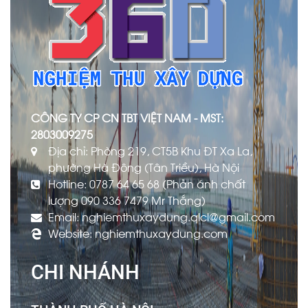
CÔNG TY CP CN TBT VIỆT NAM - MST:
2803009275
Địa chỉ: Phòng 219, CT5B Khu ĐT Xa La,
phường Hà Đông (Tân Triều), Hà Nội
Hotline: 0787 64 65 68 (Phản ánh chất
lượng 090 336 7479 Mr Thắng)
Email: nghiemthuxaydung.qlcl@gmail.com
Website: nghiemthuxaydung.com
CHI NHÁNH