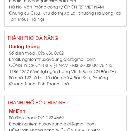
Email: Thuycongbinh@gmail.com
Hà Nội Văn Phòng công ty CP CN TBT VIỆT NAM
Chung cư CT5B, Khu đô thị Xa La, phường Hà Đông (xã
Tân Triều), Hà Nội
THÀNH PHỐ ĐÀ NẴNG
Dương Thắng
Số điện thoại: 096 636 0702
Email: nghiemthuxaydung.qlcl@gmail.com
CÔNG TY CP CN TBT VIỆT NAM - MST:2803009275 (TK:
1186 1257 6666 tại ngân hàng VietinBank CN Bắc TH)
Số nhà 122 Lê Lai, tổ dân phố 4 Bắc Sơn, Phường
Quang Trung, Tỉnh Thanh Hoá
THÀNH PHỐ HỒ CHÍ MINH
Mr Bình
Số điện thoại: 091 222 4669
Email: nghiemthuxaydung.qlcl@gmail.com
HCM Văn Phòng công ty CP CN TBT VIỆT NAM