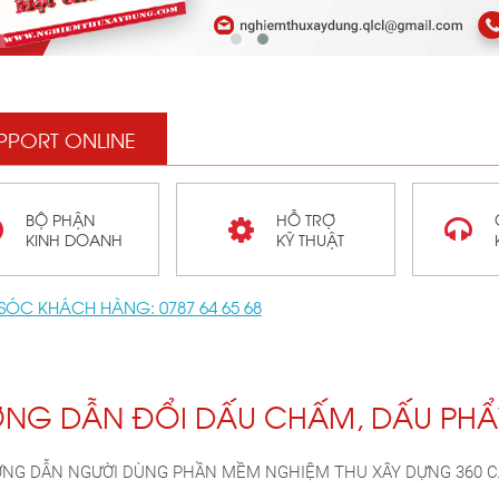
PPORT ONLINE
BỘ PHẬN
HỖ TRỢ
KINH DOANH
KỸ THUẬT
SÓC KHÁCH HÀNG:
0787 64 65 68
NG DẪN ĐỔI DẤU CHẤM, DẤU PHẨY
NG DẪN NGƯỜI DÙNG PHẦN MỀM NGHIỆM THU XÂY DỰNG 360 CÁC