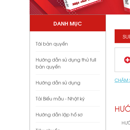
DANH MỤC
SU
Tái bản quyền
Hướng dẫn sử dụng thử full
bản quyền
CHĂM 
Hướng dẫn sử dụng
Tải Biểu mẫu - Nhật ký
HƯỚ
Hướng dẫn lập hồ sơ
HƯỚ