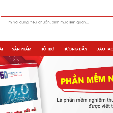
ÃI
SẢN PHẨM
HỖ TRỢ
HƯỚNG DẪN
ĐÀO TẠ