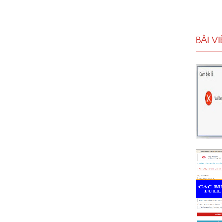
BÀI V
hời gian khi sử dụng phần mềm Quản lý dự án
oặc cài lại win
À ĐĂNG KÝ TÀI KHOẢN FULL MIỄN PHÍ
I CÔNG 360 (Dùng thử demo)
phần mềm quản ký thi công 360 demo mễn