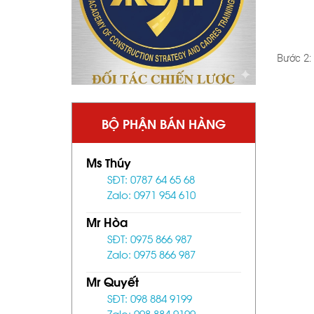
Bước 2:
BỘ PHẬN BÁN HÀNG
Ms Thúy
SĐT: 0787 64 65 68
Zalo: 0971 954 610
Mr Hòa
SĐT: 0975 866 987
Zalo: 0975 866 987
Mr Quyết
SĐT: 098 884 9199
Zalo: 098 884 9199