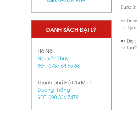
Bước 3:
=> Deci
=> Tại đ
DANH SÁCH ĐẠI LÝ
=> Digit
=> tại đ
Hà Nội
Nguyễn Thúy
SĐT: 0787 64 65 68
Thành phố Hồ Chí Minh
Dương Thắng
SĐT: 090 336 7479