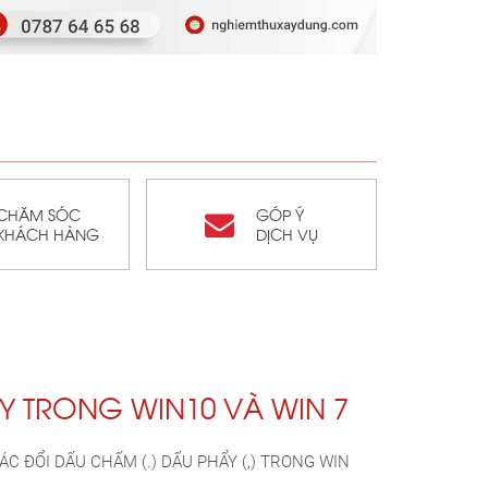
CHĂM SÓC
GÓP Ý
KHÁCH HÀNG
DỊCH VỤ
 TRONG WIN10 VÀ WIN 7
 ĐỔI DẤU CHẤM (.) DẤU PHẨY (,) TRONG WIN