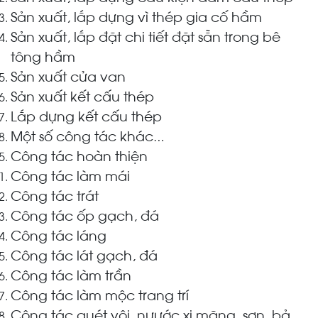
Sản xuất, lắp dựng vì thép gia cố hầm
Sản xuất, lắp đặt chi tiết đặt sẵn trong bê
tông hầm
Sản xuất cửa van
Sản xuất kết cấu thép
Lắp dựng kết cấu thép
Một số công tác khác
…
Công tác hoàn thiện
Công tác làm mái
Công tác trát
Công tác ốp gạch, đá
Công tác láng
Công tác lát gạch, đá
Công tác làm trần
Công tác làm mộc trang trí
Công tác quét vôi, nưước xi măng, sơn, bả,