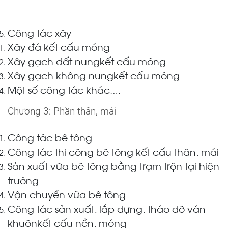
Công tác xây
Xây đá kết cấu móng
Xây gạch đất nungkết cấu móng
Xây gạch không nungkết cấu móng
Một số công tác khác
….
Chương 3: Phần thân, mái
Công tác bê tông
Công tác thi công bê tông kết cấu thân, mái
Sản xuất vữa bê tông bằng trạm trộn tại hiện
trường
Vận chuyển vữa bê tông
Công tác sản xuất, lắp dựng, tháo dỡ ván
khuônkết cấu nền, móng