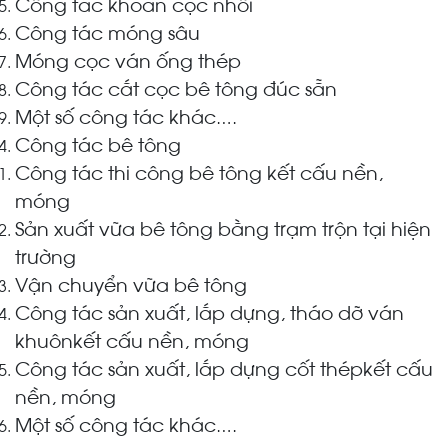
Công tác khoan cọc nhồi
Công tác móng sâu
Móng cọc ván ống thép
Công tác cắt cọc bê tông đúc sẵn
Một số công tác khác
….
Công tác bê tông
Công tác thi công bê tông kết cấu nền,
móng
Sản xuất vữa bê tông bằng trạm trộn tại hiện
trường
Vận chuyển vữa bê tông
Công tác sản xuất, lắp dựng, tháo dỡ ván
khuônkết cấu nền, móng
Công tác sản xuất, lắp dựng cốt thépkết cấu
nền, móng
Một số công tác khác
….