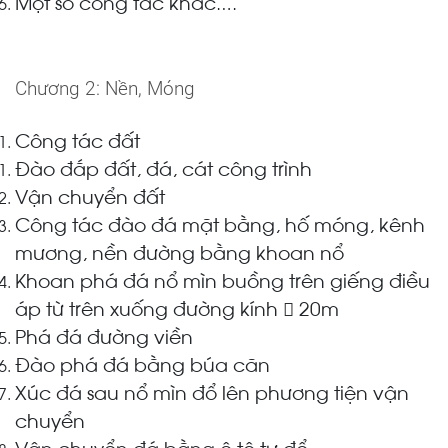
Một số công tác khác
….
Chương 2: Nền, Móng
Công tác đất
Đào đắp đất, đá, cát công trình
Vận chuyển đất
Công tác đào đá mặt bằng, hố móng, kênh
mương, nền đường bằng khoan nổ
Khoan phá đá nổ mìn buồng trên giếng điều
áp từ trên xuống đường kính  20m
Phá đá đường viền
Đào phá đá bằng búa căn
Xúc đá sau nổ mìn đổ lên phương tiện vận
chuyển
Vận chuyển đá bằng ô tô tự đổ