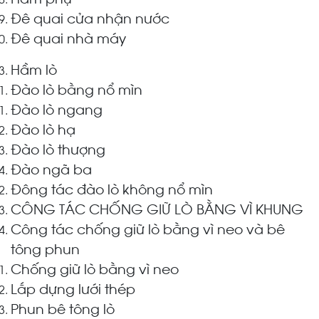
Đê quai cửa nhận nước
Đê quai nhà máy
Hầm lò
Đào lò bằng nổ mìn
Đào lò ngang
Đào lò hạ
Đào lò thượng
Đào ngã ba
Đông tác đào lò không nổ mìn
CÔNG TÁC CHỐNG GIỮ LÒ BẰNG VÌ KHUNG
Công tác chống giữ lò bằng vì neo và bê
tông phun
Chống giữ lò bằng vì neo
Lắp dựng lưới thép
Phun bê tông lò