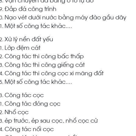
Đắp đá công trình
Nạo vét dưới nước bằng máy đào gầu dây
Một số công tác khác
….
Xử lý nền đất yếu
Lớp đệm cát
Công tác thi công bấc thấp
Công tác thi công giếng cát
Công tác thi công cọc xi măng đất
Một số công tác khác
….
Công tác cọc
Công tác đóng cọc
Nhổ cọc
ép trước, ép sau cọc, nhổ cọc cừ
Công tác nối cọc