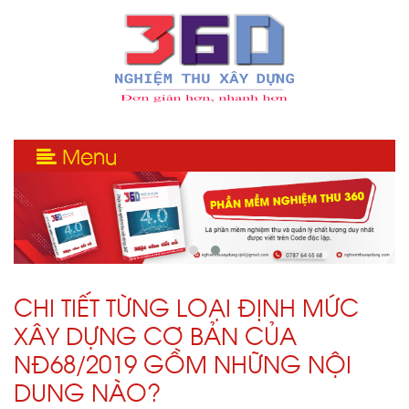
Menu
CHI TIẾT TỪNG LOẠI ĐỊNH MỨC
XÂY DỰNG CƠ BẢN CỦA
NĐ68/2019 GỒM NHỮNG NỘI
DUNG NÀO?