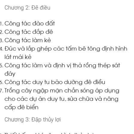
Chương 2: Đê điều
Công tác đào đất
Công tác đắp đê
Công tác làm kè
Đúc và lắp ghép các tấm bê tông định hình
lát mái kè
Công tác làm và định vị thả rồng thép sát
đáy
Công tác duy tu bảo dưỡng đê điều
Trồng cây ngập mặn chắn sóng áp dụng
cho các dự án duy tu, sửa chữa và nâng
cấp đê biển
Chương 3: Đập thủy lợi