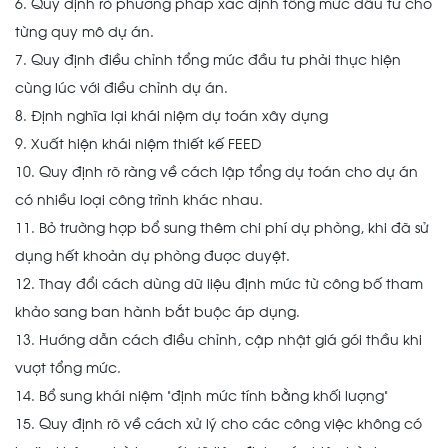
6. Quy định rõ phương pháp xác định tổng mức đầu tư cho
từng quy mô dự án.
7. Quy định điều chỉnh tổng mức đầu tư phải thực hiện
cùng lúc với điều chỉnh dự án.
8. Định nghĩa lại khái niệm dự toán xây dựng
9. Xuất hiện khái niệm thiết kế FEED
10. Quy định rõ ràng về cách lập tổng dự toán cho dự án
có nhiều loại công trình khác nhau.
11. Bỏ trường hợp bổ sung thêm chi phí dự phòng, khi đã sử
dụng hết khoản dự phòng được duyệt.
12. Thay đổi cách dùng dữ liệu định mức từ công bố tham
khảo sang ban hành bắt buộc áp dụng.
13. Hướng dẫn cách điều chỉnh, cập nhật giá gói thầu khi
vượt tổng mức.
14. Bổ sung khái niệm “định mức tính bằng khối lượng”
15. Quy định rõ về cách xử lý cho các công việc không có