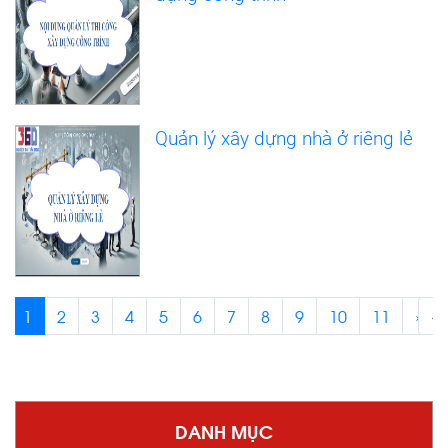
Quản lý xây dựng nhà ở riêng lẻ
1
2
3
4
5
6
7
8
9
10
11
›
‹
DANH MỤC