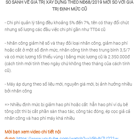
SO SÁNH VỀ GIÁ TRỊ XÂY DỰNG THEO NĐ68/2019 MỚI SO VỚI GIÁ
TRỊ ĐỊNH MỨC CŨ
- Chi phí quản lý tăng đều khoảng 5% đến 7%, tên có thay đổi chút
nhưng số lượng các đầu việc chi phí gần như TT04 cũ
- Nhân công giảm hệ số và thay đỏi loại nhân công, giảm hao phí
hoặc cắt ở một số định mức, nhân công tính theo trung bình 3,5/7
và có mức lương tối thiểu vùng I bằng mức lương cũ là 2.350.000đ
(cách tính mới tính theo ngày chứ không theo tháng của cách tính
cũ).
- Máy áp dụng theo số liệu mới, nguyên giá mới, bị ảnh hưởng nhiều
bởi nhân công
=> Nhiều định mức bị giảm hao phí hoặc cắt hẵn hao phí ví dụ bê
tông cột thì bị cắt phần sàn thao tác, công tác đóng, ép cọc giả cả
nhân công và hao phí máy khá nhiều
Mời bạn xem video chi tiết nội
https://www.youtube.com/watch?v=V9IyN7U221w
dung: