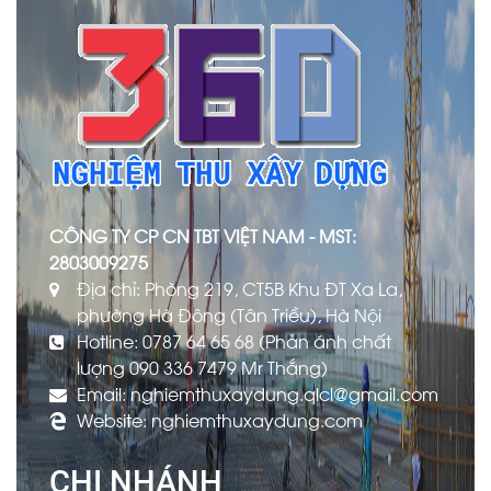
CÔNG TY CP CN TBT VIỆT NAM - MST:
2803009275
Địa chỉ: Phòng 219, CT5B Khu ĐT Xa La,
phường Hà Đông (Tân Triều), Hà Nội
Hotline: 0787 64 65 68 (Phản ánh chất
lượng 090 336 7479 Mr Thắng)
Email: nghiemthuxaydung.qlcl@gmail.com
Website: nghiemthuxaydung.com
CHI NHÁNH