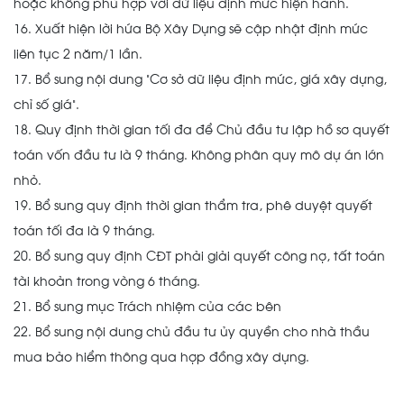
hoặc không phù hợp với dữ liệu định mức hiện hành.
16. Xuất hiện lời hứa Bộ Xây Dựng sẽ cập nhật định mức
liên tục 2 năm/1 lần.
17. Bổ sung nội dung “Cơ sở dữ liệu định mức, giá xây dựng,
chỉ số giá”.
18. Quy định thời gian tối đa để Chủ đầu tư lập hồ sơ quyết
toán vốn đầu tư là 9 tháng. Không phân quy mô dự án lớn
nhỏ.
19. Bổ sung quy định thời gian thẩm tra, phê duyệt quyết
toán tối đa là 9 tháng.
20. Bổ sung quy định CĐT phải giải quyết công nợ, tất toán
tài khoản trong vòng 6 tháng.
21. Bổ sung mục Trách nhiệm của các bên
22. Bổ sung nội dung chủ đầu tư ủy quyền cho nhà thầu
mua bảo hiểm thông qua hợp đồng xây dựng.