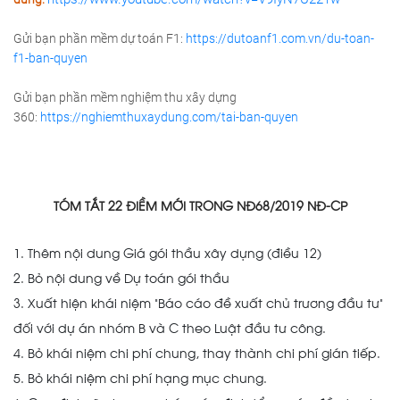
Gửi bạn phần mềm dự toán F1:
https://dutoanf1.com.vn/du-toan-
f1-ban-quyen
Gửi bạn phần mềm nghiệm thu xây dựng
360:
https://nghiemthuxaydung.com/tai-ban-quyen
TÓM TẮT 22 ĐIỀM MỚI TRONG NĐ68/2019 NĐ-CP
1. Thêm nội dung Giá gói thầu xây dựng (điều 12)
2. Bỏ nội dung về Dự toán gói thầu
3. Xuất hiện khái niệm “Báo cáo đề xuất chủ trương đầu tư”
đối với dự án nhóm B và C theo Luật đầu tư công.
4. Bỏ khái niệm chi phí chung, thay thành chi phí gián tiếp.
5. Bỏ khái niệm chi phí hạng mục chung.