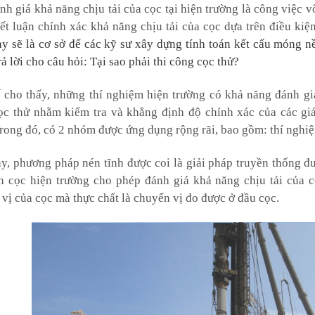
nh giá khả năng chịu tải của cọc tại hiện trường là công việc 
t luận chính xác khả năng chịu tải của cọc dựa trên điều kiện
y sẽ là cơ sở để các kỹ sư xây dựng tính toán kết cấu móng n
rả lời cho câu hỏi: Tại sao phải thi công cọc thử?
 cho thấy, những thí nghiệm hiện trường có khả năng đánh giá
c thử nhằm kiểm tra và khẳng định độ chính xác của các giá t
rong đó, có 2 nhóm được ứng dụng rộng rãi, bao gồm: thí nghiệ
y, phương pháp nén tĩnh được coi là giải pháp truyền thống đư
h cọc hiện trường cho phép đánh giá khả năng chịu tải của c
vị của cọc mà thực chất là chuyển vị đo được ở đầu cọc.