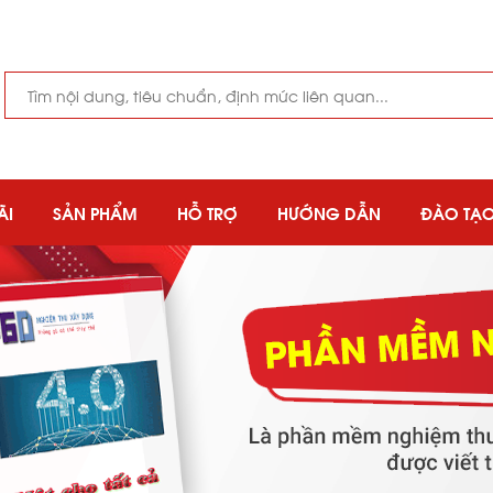
ÃI
SẢN PHẨM
HỖ TRỢ
HƯỚNG DẪN
ĐÀO TẠ