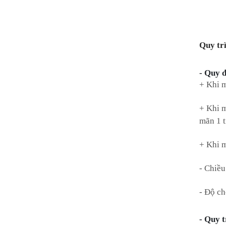
Quy tr
- Quy đ
+ Khi m
+ Khi m
mãn 1 t
+ Khi m
- Chiều
- Độ c
- Quy t