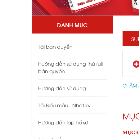
DANH MỤC
SU
Tái bản quyền
Hướng dẫn sử dụng thử full
bản quyền
CHĂM 
Hướng dẫn sử dụng
Tải Biểu mẫu - Nhật ký
MỤC
Hướng dẫn lập hồ sơ
MỤC Đ