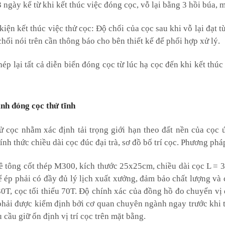
 ngày kể từ khi kết thúc việc đóng cọc, vỗ lại bằng 3 hồi búa, 
kiện kết thúc việc thử cọc: Độ chối của cọc sau khi vỗ lại đạ
chối nói trên cần thông báo cho bên thiết kế để phối hợp xử lý.
hép lại tất cả diễn biến đóng cọc từ lúc hạ cọc đến khi kết thúc
nh đóng cọc thử tĩnh
ử cọc nhằm xác định tải trọng giới hạn theo đất nền của cọc ứ
ính thức chiều dài cọc đúc đại trà, sơ đồ bố trí cọc. Phương phá
ê tông cốt thép M300, kích thước 25x25cm, chiều dài cọc L = 
 ép phải có đầy đủ lý lịch xuất xưởng, đảm bảo chất lượng và c
30T, cọc tối thiểu 70T. Độ chính xác của đồng hồ đo chuyển vị
phải được kiểm định bởi cơ quan chuyên ngành ngay trước khi th
 cầu giữ ổn định vị trí cọc trên mặt bằng.