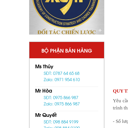
BỘ PHẬN BÁN HÀNG
Ms Thúy
SĐT: 0787 64 65 68
Zalo: 0971 954 610
Mr Hòa
QUY T
SĐT: 0975 866 987
Yêu cầu
Zalo: 0975 866 987
trình th
Mr Quyết
SĐT: 098 884 9199
- Số lư
Zalo: 098 884 9199