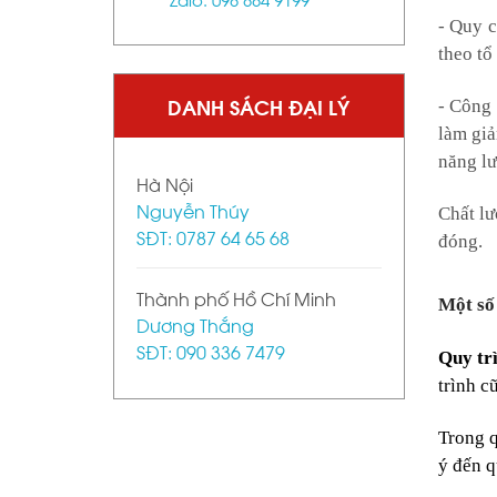
- Quy c
theo tổ
DANH SÁCH ĐẠI LÝ
- Công 
làm giả
năng lư
Hà Nội
Nguyễn Thúy
Chất lư
SĐT: 0787 64 65 68
đóng.
Thành phố Hồ Chí Minh
Một số 
Dương Thắng
SĐT: 090 336 7479
Quy tr
trình c
Trong q
ý đến q