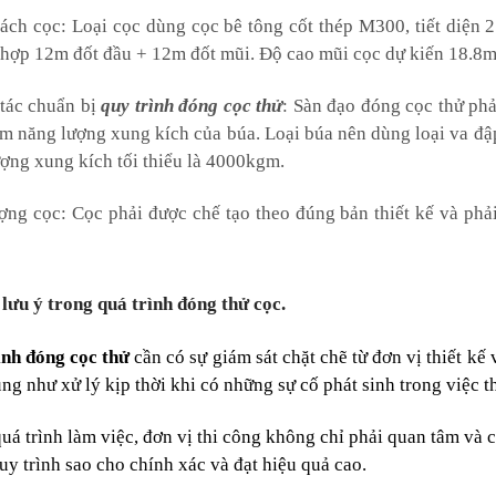
ách cọc: Loại cọc dùng cọc bê tông cốt thép M300, tiết diện
 hợp 12m đốt đầu + 12m đốt mũi. Độ cao mũi cọc dự kiến 18.8m
tác chuẩn bị
quy trình đóng cọc thử
: Sàn đạo đóng cọc thử phả
m năng lượng xung kích của búa. Loại búa nên dùng loại va đậ
ợng xung kích tối thiểu là 4000kgm.
ợng cọc: Cọc phải được chế tạo theo đúng bản thiết kế và phải
lưu ý trong quá trình đóng thử cọc.
ình đóng cọc thử
cần có sự giám sát chặt chẽ từ đơn vị thiết k
ũng như xử lý kịp thời khi có những sự cố phát sinh trong việc 
uá trình làm việc, đơn vị thi công không chỉ phải quan tâm và 
uy trình sao cho chính xác và đạt hiệu quả cao.