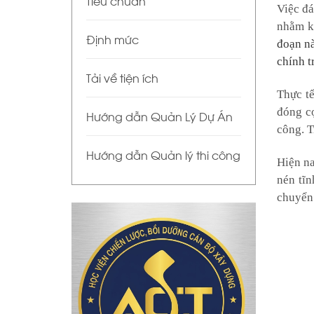
Tiêu chuẩn
Việc đá
nhằm kế
Định mức
đoạn nà
chính t
Tải về tiện ích
Thực tế
đóng cọ
Hướng dẫn Quản Lý Dự Án
công. T
Hướng dẫn Quản lý thi công
Hiện na
nén tĩn
chuyển 