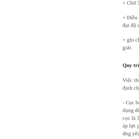
+ Chờ 3
+ Điều 
đạt độ 
+ ghi c
giát.
Quy trì
Việc th
định ch
- Cọc b
dụng để
cọc là 
áp lực 
ứng yêu