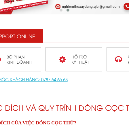
PPORT ONLINE
BỘ PHẬN
HỖ TRỢ
KINH DOANH
KỸ THUẬT
SÓC KHÁCH HÀNG:
0787 64 65 68
 ĐÍCH VÀ QUY TRÌNH ĐÓNG CỌC T
ÍCH CỦA VIỆC ĐÓNG CỌC THỬ?