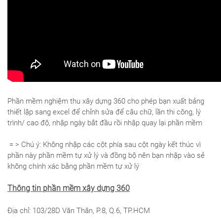
Phần mềm nghiệm thu xây dựng 360 cho phép bạn xuất bảng
thiết lập sang excel để chỉnh sửa để câu chữ, lần thi công, lý
trình/ cao độ, nhập ngày bắt đầu rồi nhập quay lại phần mềm
= > Chú ý: Không nhập các cột phía sau cột ngày kết thúc vì
phần này phần mềm tự xử lý và đồng bộ nên bạn nhập vào sẻ
không chính xác bằng phần mềm tự xử lý
Thông tin phần mềm xây dựng 360
Địa chỉ: 103/28D Văn Thân, P.8, Q.6, TP.HCM