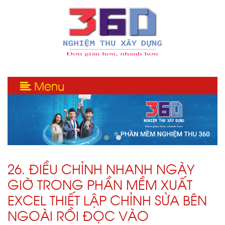
Menu
26. ĐIỀU CHỈNH NHANH NGÀY
GIỜ TRONG PHẦN MỀM XUẤT
EXCEL THIẾT LẬP CHỈNH SỬA BÊN
NGOÀI RỒI ĐỌC VÀO