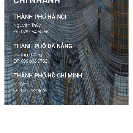
CHI NHÁNH
THÀNH PHỐ HÀ NỘI
Nguyễn Thúy
ĐT: 0787 64 65 68
THÀNH PHỐ ĐÀ NẴNG
Dương Thắng
ĐT: 096 636 0702
THÀNH PHỐ HỒ CHÍ MINH
Mr Bình
ĐT: 091 222 4669