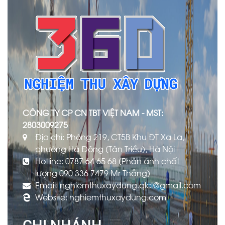
CÔNG TY CP CN TBT VIỆT NAM - MST:
2803009275
Địa chỉ: Phòng 219, CT5B Khu ĐT Xa La,
phường Hà Đông (Tân Triều), Hà Nội
Hotline: 0787 64 65 68 (Phản ánh chất
lượng 090 336 7479 Mr Thắng)
Email: nghiemthuxaydung.qlcl@gmail.com
Website: nghiemthuxaydung.com