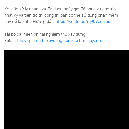
Khi cần xử lý nhanh và đa dạng ngày giờ để phục vụ cho lập
nhật ký và tiến độ thi công thì bạn có thể sử dụng phần mềm
này để lập nhé Hướng dẫn:
https://youtu.be/rq90Y0e-vas
Tải bộ cài miễn phí tại nghiệm thu xây dựng
360:
https://nghiemthuxaydung.com/tai-ban-quyen_c