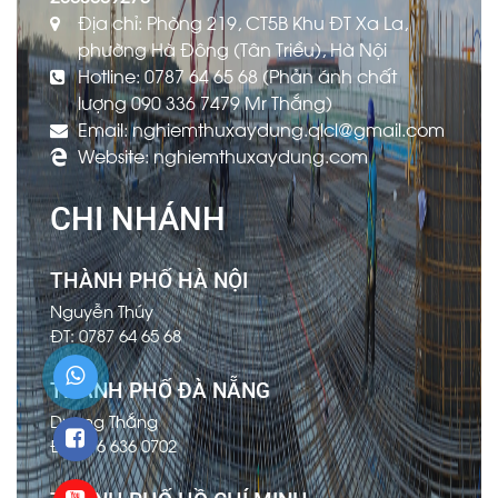
Địa chỉ: Phòng 219, CT5B Khu ĐT Xa La,
phường Hà Đông (Tân Triều), Hà Nội
Hotline: 0787 64 65 68 (Phản ánh chất
lượng 090 336 7479 Mr Thắng)
Email: nghiemthuxaydung.qlcl@gmail.com
Website: nghiemthuxaydung.com
CHI NHÁNH
THÀNH PHỐ HÀ NỘI
Nguyễn Thúy
ĐT: 0787 64 65 68
THÀNH PHỐ ĐÀ NẴNG
Dương Thắng
ĐT: 096 636 0702