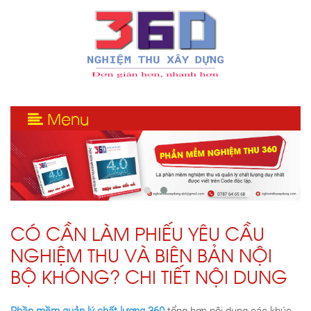
Menu
CÓ CẦN LÀM PHIẾU YÊU CẦU
NGHIỆM THU VÀ BIÊN BẢN NỘI
BỘ KHÔNG? CHI TIẾT NỘI DUNG
Phần mềm quản lý chất lượng 360
tổng hợp nội dung các khúc