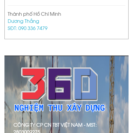
Thành phố Hồ Chí Minh
Dương Thắng
SĐT: 090 336 7479
CÔNG TY CP CN TBT VIỆT NAM - MST:
2803009275