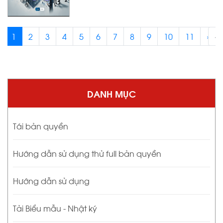
1
2
3
4
5
6
7
8
9
10
11
›
‹
DANH MỤC
Tái bản quyền
Hướng dẫn sử dụng thử full bản quyền
Hướng dẫn sử dụng
Tải Biểu mẫu - Nhật ký