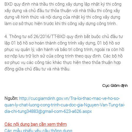
BXD quy định nhà thầu thi công xây dựng lập nhật ký thi công
xây dựng và chủ đầu tư thỏa thuận với nhà thầu thi công xây
dựng về hình thức và nội dung của nhật ký thi công xây dựng
làm cơ sở thực hiện trước khi thi công xây dựng công trình.
4. Thông tư số 26/2016/TT-BXD quy định bắt buộc chủ đầu tư
lập 01 bộ hồ sơ hoàn thành công trình xây dựng, 01 bộ hồ sơ
phục vụ quản lý, vận hành và bảo trì công trình, ngoài ra còn hồ
sơ nộp lưu trữ lịch sử của công trình theo quy định. Các bộ hồ
sơ phục vụ các công tác khác thực hiện theo thỏa thuận hợp
đồng giữa chủ đầu tư và nhà thầu.
Cục Giám định
Nguồn:
http://cucgiamdinh.gov.vn/Tra-loi-thac-mac-ve-ho-so-
quan-ly-chat-luong-cong-trinh-cua-doc-gia-Nguyen-Van-Tung-tai-
dia-chi-tung34883@gmail-com-623-a626.aspx
Các nội dung bạn cần xem thêm
Các mẫu phiếu yêu cầu thông dụng