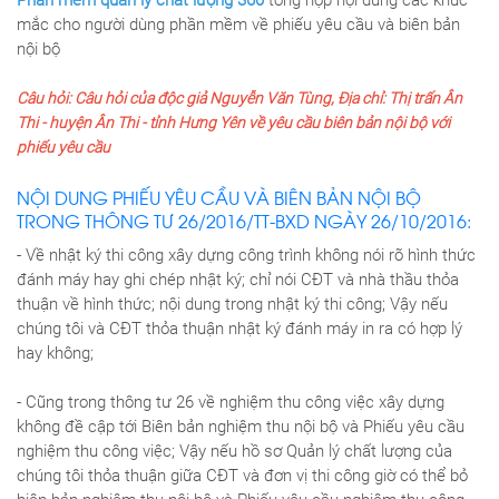
mắc cho người dùng phần mềm về phiếu yêu cầu và biên bản
nội bộ
Câu hỏi: Câu hỏi của độc giả Nguyễn Văn Tùng, Địa chỉ: Thị trấn Ân
Thi - huyện Ân Thi - tỉnh Hưng Yên về yêu cầu biên bản nội bộ với
phiếu yêu cầu
NỘI DUNG PHIẾU YÊU CẦU VÀ BIÊN BẢN NỘI BỘ
TRONG THÔNG TƯ 26/2016/TT-BXD NGÀY 26/10/2016:
- Về nhật ký thi công xây dựng công trình không nói rõ hình thức
đánh máy hay ghi chép nhật ký; chỉ nói CĐT và nhà thầu thỏa
thuận về hình thức; nội dung trong nhật ký thi công; Vậy nếu
chúng tôi và CĐT thỏa thuận nhật ký đánh máy in ra có hợp lý
hay không;
- Cũng trong thông tư 26 về nghiệm thu công việc xây dựng
không đề cập tới Biên bản nghiệm thu nội bộ và Phiếu yêu cầu
nghiệm thu công việc; Vậy nếu hồ sơ Quản lý chất lượng của
chúng tôi thỏa thuận giữa CĐT và đơn vị thi công giờ có thể bỏ