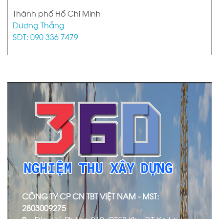
Thành phố Hồ Chí Minh
Dương Thắng
SĐT: 090 336 7479
CÔNG TY CP CN TBT VIỆT NAM - MST:
2803009275