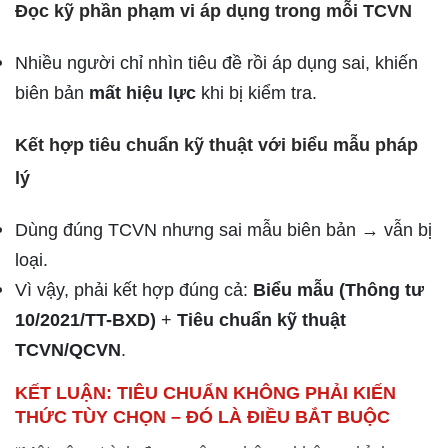
Đọc kỹ phần phạm vi áp dụng trong mỗi TCVN
Nhiều người chỉ nhìn tiêu đề rồi áp dụng sai, khiến
biên bản
mất hiệu lực
khi bị kiểm tra.
Kết hợp tiêu chuẩn kỹ thuật với biểu mẫu pháp
lý
Dùng đúng TCVN nhưng sai mẫu biên bản → vẫn bị
loại.
Vì vậy, phải kết hợp đúng cả:
Biểu mẫu (Thông tư
10/2021/TT-BXD)
+
Tiêu chuẩn kỹ thuật
TCVN/QCVN
.
KẾT LUẬN: TIÊU CHUẨN KHÔNG PHẢI KIẾN
THỨC TÙY CHỌN – ĐÓ LÀ ĐIỀU BẮT BUỘC