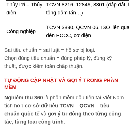
Thủy lợi – Thủy
TCVN 8216, 12846, 8301 (đập đất, 
điện
tông đầm lăn…)
TCVN 3890, QCVN 06, ISO liên qu
Công nghiệp
đến PCCC, cơ điện
Sai tiêu chuẩn = sai luật = hồ sơ bị loại.
Chọn đúng tiêu chuẩn = đúng pháp lý, đúng kỹ
thuật, được kiểm toán chấp thuận.
TỰ ĐỘNG CẬP NHẬT VÀ GỢI Ý TRONG PHẦN
MỀM
Nghiệm thu 360
là phần mềm đầu tiên tại Việt Nam
tích hợp
cơ sở dữ liệu TCVN – QCVN – tiêu
chuẩn quốc tế
và
gợi ý tự động theo từng công
tác, từng loại công trình
.