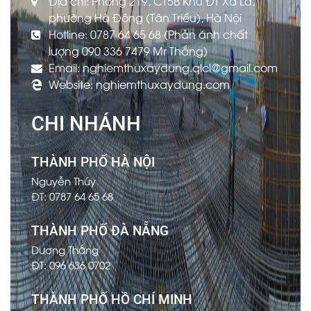
Địa chỉ: Phòng 219, CT5B Khu ĐT Xa La,
phường Hà Đông (Tân Triều), Hà Nội
Hotline: 0787 64 65 68 (Phản ánh chất
lượng 090 336 7479 Mr Thắng)
Email: nghiemthuxaydung.qlcl@gmail.com
Website: nghiemthuxaydung.com
CHI NHÁNH
THÀNH PHỐ HÀ NỘI
Nguyễn Thúy
ĐT: 0787 64 65 68
THÀNH PHỐ ĐÀ NẴNG
Dương Thắng
ĐT: 096 636 0702
THÀNH PHỐ HỒ CHÍ MINH