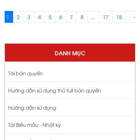
1
2
3
4
5
6
7
8
...
17
18
›
‹
DANH MỤC
Tái bản quyền
Hướng dẫn sử dụng thử full bản quyền
Hướng dẫn sử dụng
Tải Biểu mẫu - Nhật ký