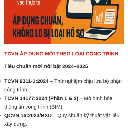
TCVN ÁP DỤNG MỚI THEO LOẠI CÔNG TRÌNH
Tiêu chuẩn mới nổi bật 2024–2025
TCVN 9311-1:2024
– Thử nghiệm chịu lửa bộ phận
công trình.
TCVN 14177:2024 (Phần 1 & 2)
– Mô hình hóa
thông tin công trình (BIM).
QCVN 16:2023/BXD
– Quy chuẩn kỹ thuật vật liệu
xây dựng.