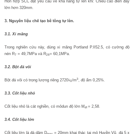
Hỗn hợp SCC đạt yêu cầu về khả năng tự lèn khi: Chiều cao điền đầy
lớn hơn 320mm.
3. Nguyên liệu chế tạo bê tông tự lèn.
3.1. Xi măng
Trong nghiên cứu này, dùng xi măng Portland P.II52.5, có cường độ
nén R
= 49,7MPa và R
= 60,1MPa.
7
28
3.2. Bột đá vôi
3
Bột đá vôi có trọng lượng riêng 2720
㎏
/m
, độ ẩm 0,25%.
3
.3. Cốt liệu nhỏ
Cốt liệu nhỏ là cát nghiền, có môdun độ lớn M
= 2,58.
đl
3
.4. Cốt liệu lớn
Cốt liệu lớn là đá dăm D
= 20mm khai thác tại mỏ Huyền Vũ, đá 5 x
max