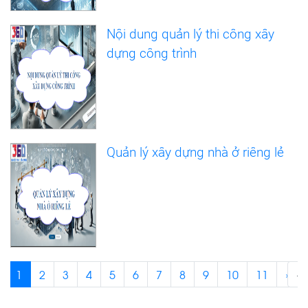
Nội dung quản lý thi công xây
dựng công trình
Quản lý xây dựng nhà ở riêng lẻ
1
2
3
4
5
6
7
8
9
10
11
›
‹