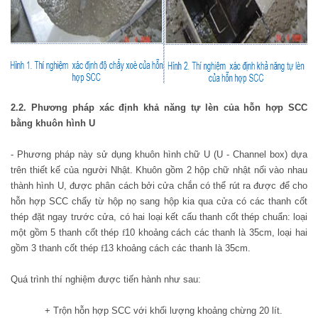
2.2. Phương pháp xác định khả năng tự lèn của hỗn hợp SCC
bằng khuôn hình U
- Phương pháp này sử dụng khuôn hình chữ U (U - Channel box) dựa
trên thiết kế của người Nhật. Khuôn gồm 2 hộp chữ nhật nối vào nhau
thành hình U, được phân cách bởi cửa chắn có thể rút ra được để cho
hỗn hợp SCC chẩy từ hộp nọ sang hộp kia qua cửa có các thanh cốt
thép đặt ngay trước cửa, có hai loại kết cấu thanh cốt thép chuẩn: loại
một gồm 5 thanh cốt thép
f
10 khoảng cách các thanh là 35cm, loại hai
gồm 3 thanh cốt thép
f
13 khoảng cách các thanh là 35cm.
Quá trình thí nghiệm được tiến hành như sau:
+ Trộn hỗn hợp SCC với khối lượng khoảng chừng 20 lít.