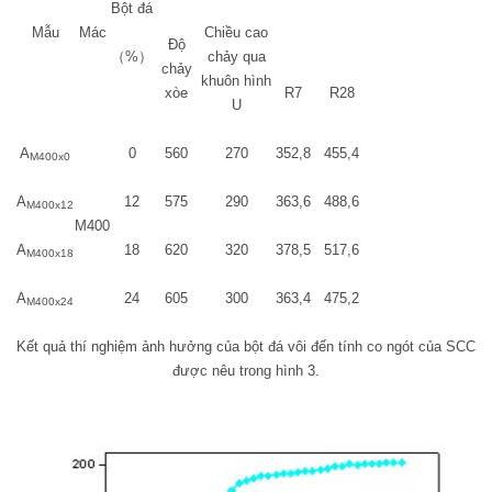
Bột đá
Mẫu
Mác
Chiều cao
Độ
（
%
）
chảy qua
chảy
khuôn hình
xòe
R7
R28
U
A
0
560
270
352,8
455,4
M400x0
A
12
575
290
363,6
488,6
M400x12
M400
A
18
620
320
378,5
517,6
M400x18
A
24
605
300
363,4
475,2
M400x24
Kết quả thí nghiệm ảnh hưởng của bột đá vôi đến tính co ngót của SCC
được nêu trong hình 3.