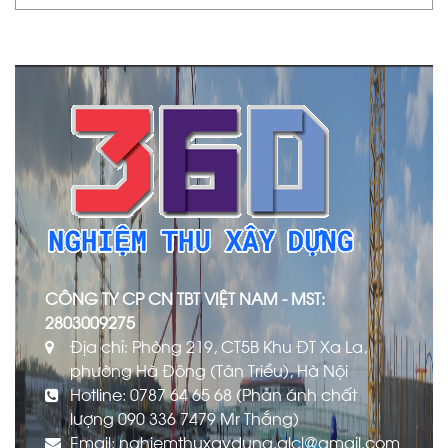
CÔNG TY CP CN TBT VIỆT NAM - MST:
2803009275
Địa chỉ: Phòng 219, CT5B Khu ĐT Xa La,
phường Hà Đông (Tân Triều), Hà Nội
Hotline: 0787 64 65 68 (Phản ánh chất
lượng 090 336 7479 Mr Thắng)
Email: nghiemthuxaydung.qlcl@gmail.com