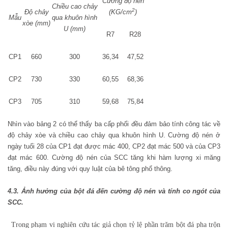
Cường độ nén
Chiều cao chảy
2
Độ chảy
(KG/cm
)
Mẫu
qua khuôn hình
xòe (mm)
U (mm)
R7
R28
CP1
660
300
36,34
47,52
CP2
730
330
60,55
68,36
CP3
705
310
59,68
75,84
Nhìn vào bảng 2 có thể thấy
ba cấp phối đều đảm bảo tính công tác về
độ chảy xòe và chiều cao chảy qua khuôn hình U. C
ường độ nén ở
ngày tuổi 28 của
CP1
đạt được
mác
40
0, CP2 đạt mác 500 và của CP3
đạt mác 600
. Cường độ nén của SCC tăng khi hàm lượng xi măng
tăng, điều này đúng với quy luật của bê tông phổ thông.
4.3. Ảnh hưởng của bột đá đến cường độ nén và tính co ngót của
SCC.
Trong phạm vi nghiên cứu tác giả chọn tỷ lệ phần trăm bột đá pha trộn