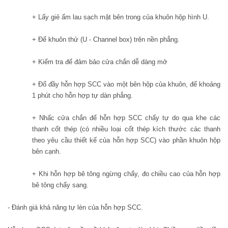
+ Lấy giẻ ẩm lau sạch mặt bên trong của khuôn hộp hình U.
+ Để khuôn thử (U - Channel box) trên nền phẳng.
+ Kiểm tra để đảm bảo cửa chắn dễ dàng mở
+ Đổ đầy hỗn hợp SCC vào một bên hộp của khuôn, để khoảng
1 phút cho hỗn hợp tự dàn phẳng.
+ Nhấc cửa chắn để hỗn hợp SCC chẩy tự do qua khe các
thanh cốt thép (có nhiều loại cốt thép kích thước các thanh
theo yêu cầu thiết kế của hỗn hợp SCC) vào phần khuôn hộp
bên cạnh.
+ Khi hỗn hợp bê tông ngừng chẩy, đo chiều cao của hỗn hợp
bê tông chẩy sang.
- Đánh giá khả năng tự lèn của hỗn hợp SCC.