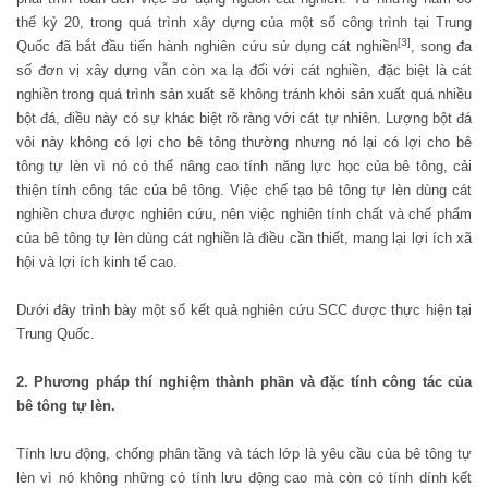
thế kỷ 20, trong quá trình xây dựng của một số công trình tại Trung
[3]
Quốc đã bắt đầu tiến hành nghiên cứu sử dụng cát nghiền
, song đa
số đơn vị xây dựng vẫn còn xa lạ đối với cát nghiền, đặc biệt là cát
nghiền trong quá trình sản xuất sẽ không tránh khỏi sản xuất quá nhiều
bột đá, điều này có sự khác biệt rõ ràng với cát tự nhiên. Lượng bột đá
vôi này không có lợi cho bê tông thường nhưng nó lại có lợi cho bê
tông tự lèn vì nó có thể nâng cao tính năng lực học của bê tông, cải
thiện tính công tác của bê tông. Việc chế tạo bê tông tự lèn dùng cát
nghiền chưa được nghiên cứu, nên việc nghiên tính chất và chế phẩm
của bê tông tự lèn dùng cát nghiền là điều cần thiết, mang lại lợi ích xã
hội và lợi ích kinh tế cao.
Dưới đây trình bày một số kết quả nghiên cứu SCC được thực hiện tại
Trung Quốc.
2. Phương pháp thí nghiệm thành phần và đặc tính công tác của
bê tông tự lèn.
Tính lưu động, chống phân tầng và tách lớp là yêu cầu của bê tông tự
lèn vì nó không những có tính lưu động cao mà còn có tính dính kết