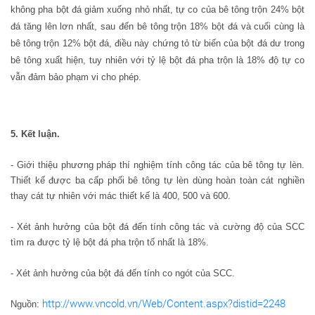
không pha bột đá giảm xuống nhỏ nhất, tự co của bê tông trộn 24% bột
đá tăng lên lơn nhất, sau đến bê tông trộn 18% bột đá và cuối cùng là
bê tông trộn 12% bột đá, điều này chứng tỏ từ biến của bột đá dư trong
bê tông xuất hiện, tuy nhiên với tỷ lệ bột đá pha trộn là 18% độ tự co
vẫn đảm bảo phạm vi cho phép.
5
. Kết luận.
-
Giới thiệu phương pháp thí nghiệm tính công tác của bê tông tự lèn.
Thiết kế được ba
cấp phối bê tông tự lèn dùng
hoàn
toàn cát nghiền
thay cát tự nhiên với mác thiết kế là 400, 500 và 600
.
- Xét ảnh hưởng của bột đá đến tính công tác và cường độ của SCC
tìm ra được tỷ lệ bột đá pha trộn tố nhất là 18%.
- Xét ảnh hưởng của bột đá đến tính co ngót của SCC.
http://www.vncold.vn/Web/Content.aspx?distid=2248
Nguồn: