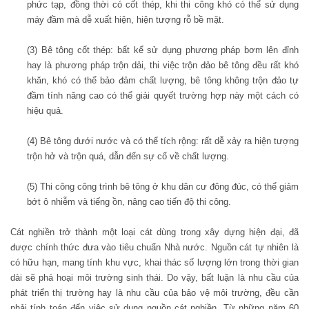
phức tạp, đồng thời có cốt thép, khi thi công khó có thể sử dụng
máy đầm mà dễ xuất hiện, hiện tượng rỗ bề mặt.
(3)
Bê tông cốt thép: bất kể sử dụng phương pháp bơm lên đỉnh
hay là phương pháp trộn dải, thi việc trộn đảo bê tông đều rất khó
khăn, khó có thể bảo đảm chất lượng, bê tông không trộn đảo tự
đầm tính năng cao có thể giải quyết trường hợp này một cách có
hiệu quả.
(4)
Bê tông dưới nước và có thể tích rộng: rất dễ xảy ra hiện tượng
trộn hở và trộn quá, dẫn đến sự cố về chất lượng.
(5)
Thi công công trình bê tông ở khu dân cư đông đúc, có thể giảm
bớt ô nhiễm và tiếng ồn, nâng cao tiến độ thi công.
Cát nghiền trở thành một loại cát dùng trong xây dựng hiện đại, đã
được chính thức đưa vào tiêu chuẩn Nhà nước. Nguồn cát tự nhiên là
có hữu hạn, mang tính khu vực, khai thác số lượng lớn trong thời gian
dài sẽ phá hoại môi trường sinh thái. Do vậy, bất luận là nhu cầu của
phát triển thị trường hay là nhu cầu của bảo vệ môi trường, đều cần
phải tính toán đến việc sử dụng nguồn cát nghiền. Từ những năm 60