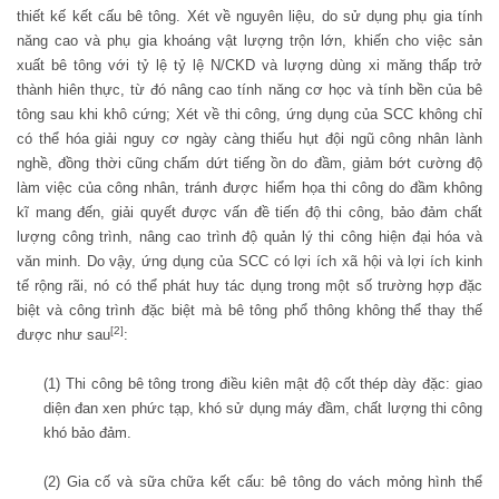
thiết kế kết cấu bê tông. Xét về nguyên liệu, do sử dụng phụ gia tính
năng cao và phụ gia khoáng vật lượng trộn lớn, khiến cho việc sản
xuất bê tông với tỷ lệ tỷ lệ N/CKD và lượng dùng xi măng thấp trở
thành hiên thực, từ đó nâng cao tính năng cơ học và tính bền của bê
tông sau khi khô cứng; Xét về thi công, ứng dụng của SCC không chỉ
có thể hóa giải nguy cơ ngày càng thiếu hụt đội ngũ công nhân lành
nghề, đồng thời cũng chấm dứt tiếng ồn do đầm, giảm bớt cường độ
làm việc của công nhân, tránh được hiểm họa thi công do đầm không
kĩ mang đến, giải quyết được vấn đề tiến độ thi công, bảo đảm chất
lượng công trình, nâng cao trình độ quản lý thi công hiện đại hóa và
văn minh. Do vậy, ứng dụng của SCC có lợi ích xã hội và lợi ích kinh
tế rộng rãi, nó có thể phát huy tác dụng trong một số trường hợp đặc
biệt và công trình đặc biệt mà bê tông phổ thông không thể thay thế
[2]
được như sau
:
(1)
Thi công bê tông trong điều kiên mật độ cốt thép dày đặc: giao
diện đan xen phức tạp, khó sử dụng máy đầm, chất lượng thi công
khó bảo đảm.
(2)
Gia cố và sữa chữa kết cấu: bê tông do vách mỏng hình thể