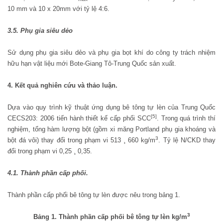
10 mm và 10 x 20mm với tỷ lệ 4:6.
3
.5. Phụ gia siêu dẻo
Sử dụng phụ gia siêu dẻo và phụ gia bọt khí do công ty trách nhiệm
hữu hạn vật liệu mới Bote-Giang Tô-Trung Quốc sản xuất.
4. Kết quả nghiên cứu và thảo luận.
Dựa vào quy trình kỹ thuật ứng dụng bê tông tự lèn của Trung Quốc
[5]
CECS203: 2006 tiến hành thiết kế cấp phối SCC
. Trong quá trình thí
nghiệm, tổng hàm lượng bột (gồm xi măng Portland phụ gia khoáng và
3
bột đá vôi) thay đổi trong phạm vi 513
¸
660 kg/m
. Tỷ lệ N/CKD thay
đổi trong phạm vi 0,25
¸
0,35.
4.1. Thành phần cấp phối.
Thành phần cấp phối bê tông tự lèn được nêu trong bảng 1.
3
Bảng 1. Thành phần cấp phối bê tông tự lèn kg/m