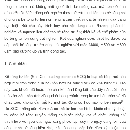
Tóm tắt:
Tính lưu động, chống phân tầng và tách lớp là yêu cầu của bê
tông tự lèn vì nó không những có tính lưu động cao mà còn có tính
dính kết tốt. Việc dùng cát nghiền thay thế cát tự nhiên cho bê tông nói
chung và bê tông tự lèn nói riêng là cần thiết vì cát t
ự nhiên ngày càng
cạn kiệt. Bài báo này
trình bày
các nội dung sau
:
Phương pháp thí
nghiệm và nguyên liệu chế tạo bê tông tự lèn; thiết kế và chế phẩm của
bê tông tự lèn dùng cát nghiền. Kết quả nghiên cứu, thiết kế được ba
cấp phổi bê tông tự lèn dùng cát nghiền với mác M400, M500 và M600
đảm bảo cường độ và tính công tác.
1. Gi
ới thiệu
Bê tông tự lèn (Self-Compacting concrete-SCC) là loại bê tông mà hỗn
hợp mới trộn xong của nó (hỗn hợp bê tông tươi) có khả năng tự điền
đầy các khuôn đổ hoặc cốp pha kể cả những kết cấu dầy đặc cốt thép
mà vẫn đảm bảo tính đồng nhất bằng chính trọng lượng bản thân và độ
[1]
chẩy xoè, không cần bất kỳ một tác động cơ học nào từ bên ngoài
.
Do SCC không cần đầm mà có thể tự lèn tạo hình, khiến cho kỹ thuật
thi công bê tông truyền thống có bước nhảy vọt về chất, không chỉ
thích hợp với yêu cầu ngày càng phức tạp, quy mô ngày càng lớn của
công trình bê tông hiện đại, mà còn cung cấp bảo đảm kỹ thuật cho