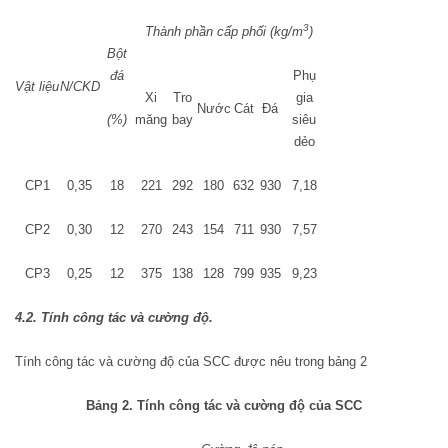
3
Thành phần cấp phối (kg/m
)
Bột
đá
Phụ
Vật liệu
N/CKD
Xi
Tro
gia
Nước
Cát
Đá
(%)
măng
bay
siêu
dẻo
CP1
0,35
18
221
292
180
632
930
7,18
CP2
0,30
12
270
243
154
711
930
7,57
CP3
0,25
12
375
138
128
799
935
9,23
4.2. Tính công tác và cường độ.
Tính công tác và cường độ của SCC được nêu trong bảng 2
Bảng
2
. Tính công tác và cường độ của SCC