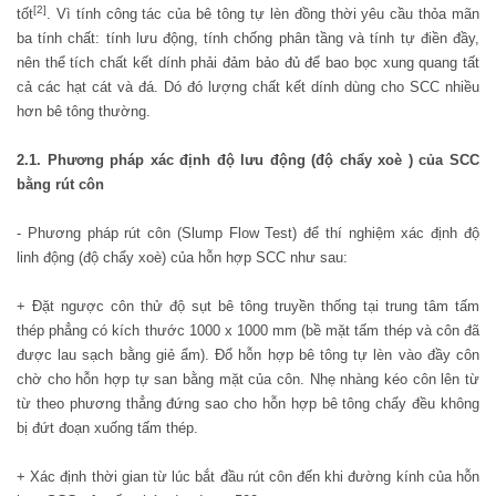
[2]
tốt
. Vì tính công tác của bê tông tự lèn đồng thời yêu cầu thỏa mãn
ba tính chất: tính lưu động, tính chống phân tầng và tính tự điền đầy,
nên thể tích chất kết dính phải đảm bảo đủ để bao bọc xung quang tất
cả các hạt cát và đá. Dó đó lượng chất kết dính dùng cho SCC nhiều
hơn bê tông thường.
2.1. Phương pháp xác định độ lưu động (độ chẩy xoè ) của SCC
bằng rút côn
- Phương pháp rút côn (Slump Flow Test) để thí nghiệm xác định độ
linh động (độ chẩy xoè) của hỗn hợp SCC như sau:
+ Đặt ngược côn thử độ sụt bê tông truyền thống tại trung tâm tấm
thép phẳng có kích thước 1000 x 1000 mm (bề mặt tấm thép và côn đã
được lau sạch bằng giẻ ẩm). Đổ hỗn hợp bê tông tự lèn vào đầy côn
chờ cho hỗn hợp tự san bằng mặt của côn. Nhẹ nhàng kéo côn lên từ
từ theo phương thẳng đứng sao cho hỗn hợp bê tông chẩy đều không
bị đứt đoạn xuống tấm thép.
+ Xác định thời gian từ lúc bắt đầu rút côn đến khi đường kính của hỗn